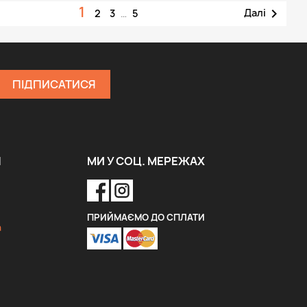
1

Далі
2
3
…
5
Я
МИ У СОЦ. МЕРЕЖАХ
ПРИЙМАЄМО ДО СПЛАТИ
a