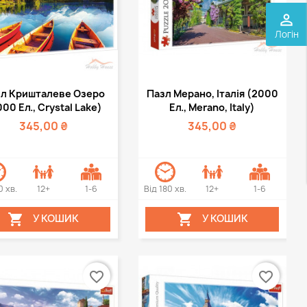
perm_identity
Логін
Швидкий перегляд
Швидкий перегляд

л Кришталеве Озеро
Пазл Мерано, Італія (2000
00 Ел., Crystal Lake)
Ел., Merano, Italy)
345,00 ₴
345,00 ₴
0 хв.
12+
1-6
Від 180 хв.
12+
1-6


У КОШИК
У КОШИК
favorite_border
favorite_border