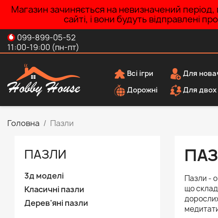
Магазин зачиняється на невизначений період, п
сайті, і вони будуть відправлені п
099-899-05-52
11:00-19:00 (пн-пт)
Всі ігри
Для нова
Дорожні
Для двох
Головна
Пазли
ПА
ПАЗЛИ
3д моделі
Пазли - 
що склад
Класичні пазли
дорослих
Дерев'яні пазли
медитати