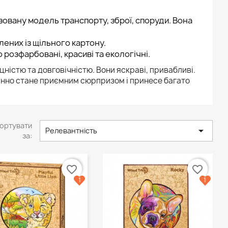
ізовану модель транспорту, зброї, споруди. Вона
лених із щільного картону.
 розфарбовані, красиві та екологічні.
цністю та довговічністю. Вони яскраві, привабливі.
інно стане приємним сюрпризом і принесе багато
ортувати

Релевантність
за:
favorite_border
favorite_border
1
1