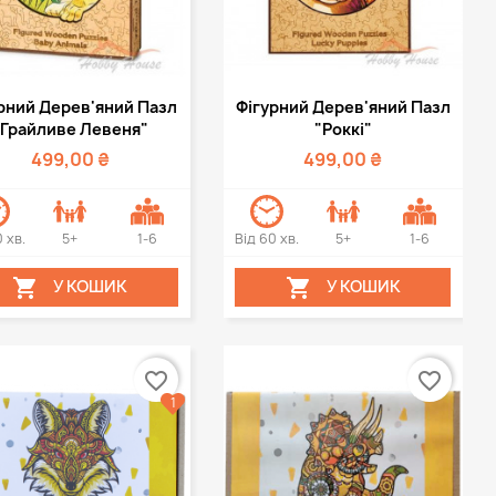
Швидкий перегляд
Швидкий перегляд

рний Дерев'яний Пазл
Фігурний Дерев'яний Пазл
"Грайливе Левеня"
"Роккі"
499,00 ₴
499,00 ₴
0 хв.
5+
1-6
Від 60 хв.
5+
1-6


У КОШИК
У КОШИК
favorite_border
favorite_border
1