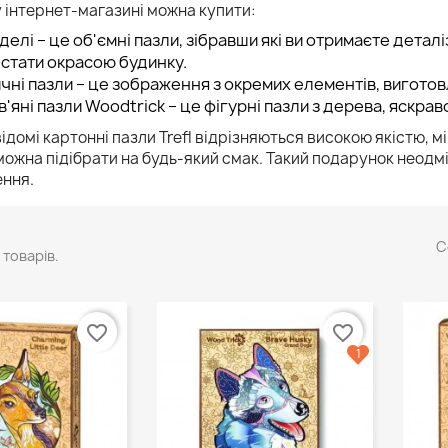
 інтернет-магазині можна купити:
делі – це об'ємні пазли, зібравши які ви отримаєте детал
стати окрасою будинку.
чні пазли – це зображення з окремих елементів, виготов
'яні пазли Woodtrick – це фігурні пазли з дерева, яскраво
домі картонні пазли Trefl відрізняються високою якістю, мі
ожна підібрати на будь-який смак. Такий подарунок неодм
ння.
С
товарів.
favorite_border
favorite_border
1