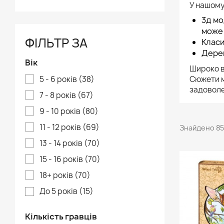
У нашому
3д мо
може 
ФІЛЬТР ЗА
Класи
Дерев
Вік
Широко ві
5 - 6 років
(38)
Сюжети м
задоволе
7 - 8 років
(67)
9 - 10 років
(80)
11 - 12 років
(69)
Знайдено 85 
13 - 14 років
(70)
15 - 16 років
(70)
18+ років
(70)
До 5 років
(15)
Кількість гравців