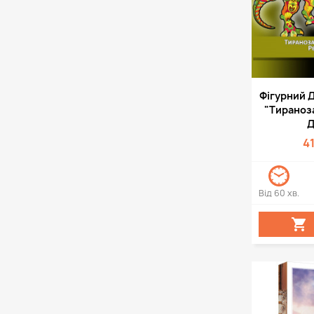
Швид

Фігурний 
"Тираноза
Д
4
Від 60 хв.
