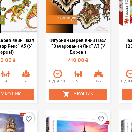
кий перегляд
Швидкий перегляд


Дерев'яний Пазл
Фігурний Дерев'яний Пазл
Паз
вр Рекс" А3 (у
"Зачарований Лис" А3 (у
(20
ереві)
Дереві)
10,00 ₴
410,00 ₴
5+
1-6
Від 60 хв.
5+
1-6
Від 18

У КОШИК
У КОШИК
favorite_border
favorite_border