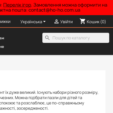
я:
Перелік ігор
. Замовлення можна оформити на
нтактна пошта: contact@ho-ho.com.ua
shopping_cart


нижки
Українська
Увійти
Кошик
(0)
search
ам
не
т їх дуже великий. Існують набори різного розміру,
ичезних. Можна підібрати пазли для дітей та
заспокоює та розслаблює, це по-справжньому
важності, зосередженості.