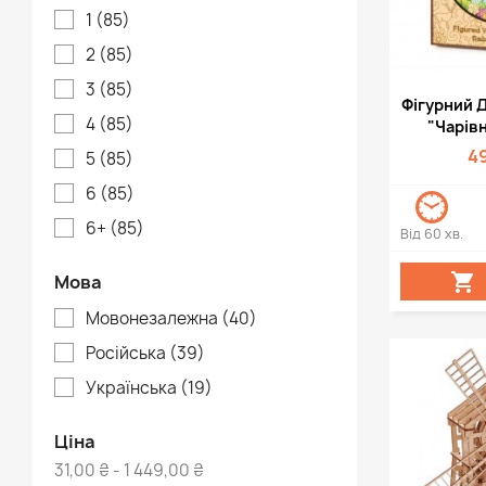
1
(85)
2
(85)
3
(85)
Швид

Фігурний 
4
(85)
"Чарів
4
5
(85)
6
(85)
6+
(85)
Від 60 хв.

Мова
Мовонезалежна
(40)
Російська
(39)
Українська
(19)
Ціна
31,00 ₴ - 1 449,00 ₴