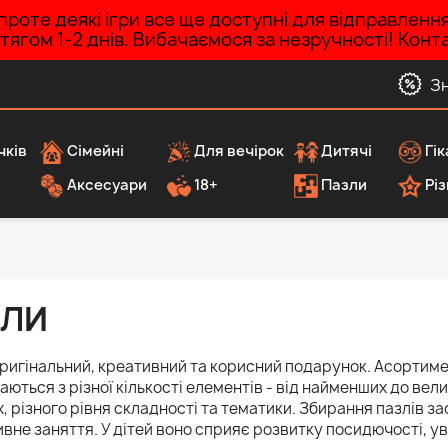
роте деякі ігри все ще доступні для відправленн
ротягом 1-2 днів. Вибачаємося за незручності! Ко
З
чків
Сімейні
Для вечірок
Дитячі
Гік
Аксесуари
18+
Пазли
Різ
ЗЛИ
оригінальний, креативний та корисний подарунок. Асортимен
аються з різної кількості елементів - від найменших до вел
, різного рівня складності та тематики. Збирання пазлів 
вне заняття. У дітей воно сприяє розвитку посидючості, у