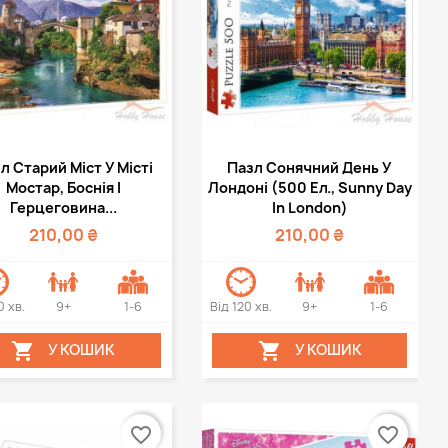
Швидкий перегляд
Швидкий перегляд

л Старий Міст У Місті
Пазл Сонячний День У
Мостар, Боснія І
Лондоні (500 Ел., Sunny Day
Герцеговина...
In London)
210,00 ₴
210,00 ₴
0 хв.
9+
1-6
Від 120 хв.
9+
1-6


У КОШИК
У КОШИК
favorite_border
favorite_border