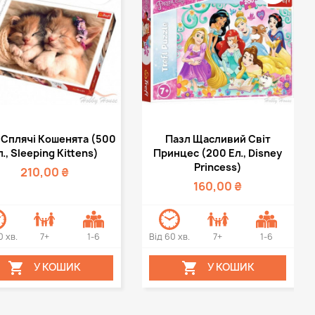
Швидкий перегляд
Швидкий перегляд

 Сплячі Кошенята (500
Пазл Щасливий Світ
л., Sleeping Kittens)
Принцес (200 Ел., Disney
Princess)
210,00 ₴
160,00 ₴
0 хв.
7+
1-6
Від 60 хв.
7+
1-6


У КОШИК
У КОШИК