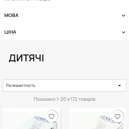

МОВА

ЦІНА
ДИТЯЧІ

Релевантність
Показано 1-20 з 172 товарів
favorite_border
favorite_border