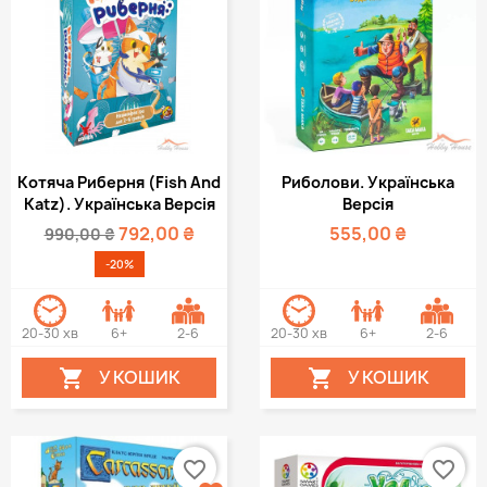
Котяча Риберня (Fish And
Риболови. Українська
Katz). Українська Версія
Версія
792,00 ₴
555,00 ₴
990,00 ₴
-20%
20-30 хв
6+
2-6
20-30 хв
6+
2-6
У КОШИК
У КОШИК


favorite_border
favorite_border