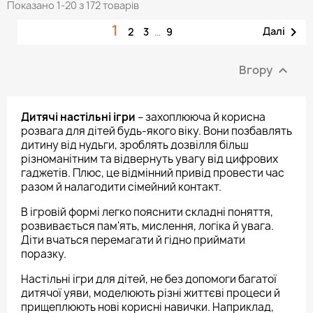
Показано 1-20 з 172 товарів
1

Далі
2
3
…
9
Вгору

Дитячі настільні ігри
– захоплююча й корисна
розвага для дітей будь-якого віку. Вони позбавлять
дитину від нудьги, зроблять дозвілля більш
різноманітним та відвернуть увагу від цифрових
гаджетів. Плюс, це відмінний привід провести час
разом й налагодити сімейний контакт.
В ігровій формі легко пояснити складні поняття,
розвивається пам'ять, мислення, логіка й увага.
Діти вчаться перемагати й гідно приймати
поразку.
Настільні ігри для дітей, не без допомоги багатої
дитячої уяви, моделюють різні життєві процеси й
прищеплюють нові корисні навички. Наприклад,