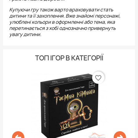
Купуючи гру також варто враховувати стать
дитини та її захоплення. Вже знайомі персонажі,
улюблені кольори в оформленні або тема, яка
перетинається з хобі однозначно привернуть
увагу дитини.
ТОП ІГОР В КАТЕГОРІЇ
favorite_border
3