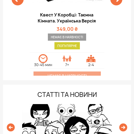
Діноленд
649,00 ₴
ПОПУЛЯРНЕ
30-45 мин
7+
2-4
У КОШИК

СТАТТІ ТА НОВИНИ