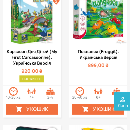
2
Каркасон Для Дітей (My
Поквапся (Froggit).
First Carcassonne).
Українська Версія
Українська Версія
899,00 ₴
920,00 ₴
ПОПУЛЯРНЕ
10-20 хв
4+
2-4
20-40 хв
6+
2-6
perm_identity
Логін
У КОШИК
У КОШИК

