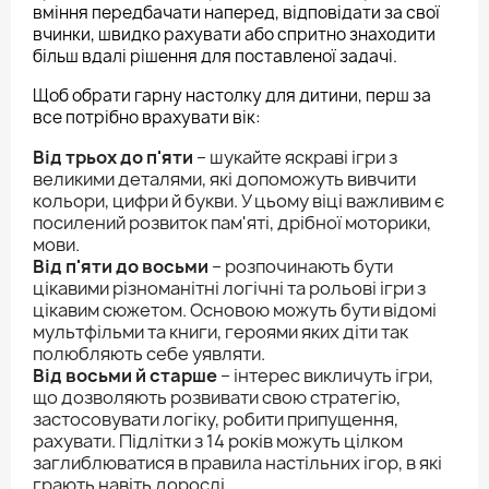
вміння передбачати наперед, відповідати за свої
вчинки, швидко рахувати або спритно знаходити
більш вдалі рішення для поставленої задачі.
Щоб обрати гарну настолку для дитини, перш за
все потрібно врахувати вік:
Від трьох до п'яти
– шукайте яскраві ігри з
великими деталями, які допоможуть вивчити
кольори, цифри й букви. У цьому віці важливим є
посилений розвиток пам'яті, дрібної моторики,
мови.
Від п'яти до восьми
– розпочинають бути
цікавими різноманітні логічні та рольові ігри з
цікавим сюжетом. Основою можуть бути відомі
мультфільми та книги, героями яких діти так
полюбляють себе уявляти.
Від восьми й старше
– інтерес викличуть ігри,
що дозволяють розвивати свою стратегію,
застосовувати логіку, робити припущення,
рахувати. Підлітки з 14 років можуть цілком
заглиблюватися в правила настільних ігор, в які
грають навіть дорослі.