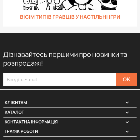
ВІСІМ ТИПІВ ГРАВЦІВ У НАСТІЛЬНІ ІГРИ
Дізнавайтесь першими про новинки та
розпродажі!

КЛІЄНТАМ

КАТАЛОГ
КОНТАКТНА ІНФОРМАЦІЯ
keyboard_arrow_down
ГРАФІК РОБОТИ
keyboard_arrow_down