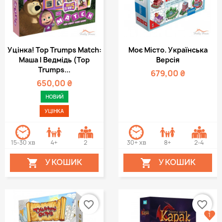
Уцінка! Top Trumps Match:
Моє Місто. Українська
Маша І Ведмідь (Top
Версія
Trumps...
679,00 ₴
650,00 ₴
НОВИЙ
УЦІНКА
15-30 хв
4+
2
30+ хв
8+
2-4
У КОШИК
У КОШИК


favorite_border
favorite_border
1