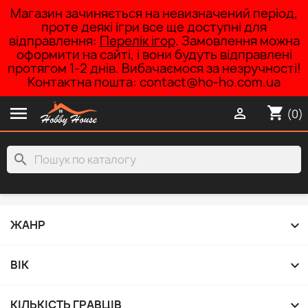
Магазин зачиняється на невизначений період,
проте деякі ігри все ще доступні для
відправлення:
Перелік ігор
. Замовлення можна
оформити на сайті, і вони будуть відправлені
протягом 1-2 днів. Вибачаємося за незручності!
Контактна пошта: contact@ho-ho.com.ua

shopping_cart

(0)
search

ЖАНР

ВІК

КІЛЬКІСТЬ ГРАВЦІВ