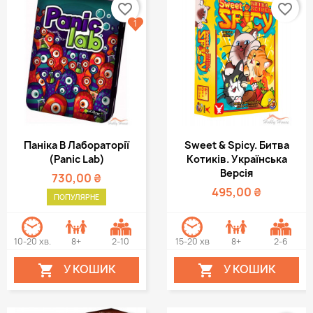
favorite_border
favorite_border
1
Паніка В Лабораторії
Sweet & Spicy. Битва
(Panic Lab)
Котиків. Українська
Версія
730,00 ₴
495,00 ₴
ПОПУЛЯРНЕ
10-20 хв.
8+
2-10
15-20 хв
8+
2-6
У КОШИК
У КОШИК

