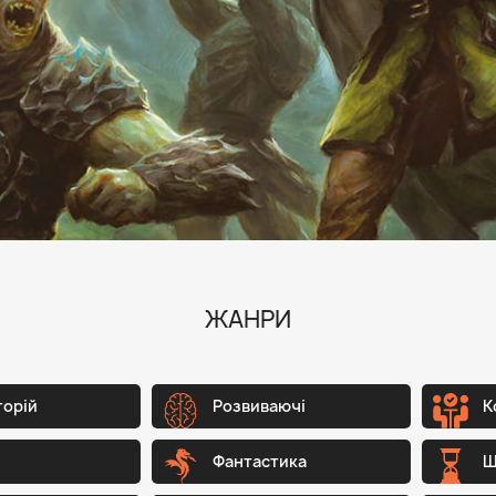
ЖАНРИ
торій
Розвиваючі
К
Фантастика
Ш