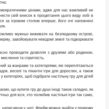
тно.
 демократичними цінами, адже для нас важливий не
ести свій внесок в процвітання цього виду хобі в
ься за ігровим столом вперше, його очі наповнені
лля.
можливо мужньо виживати на безлюдному острові,
ферму, завойовувати невідомі землі та підкорювати
ласно проводити дозвілля з друзями або родиною,
 мислення та спритність.
ний за жанрами та категоріями, які переплітаються
ок, веселі та пікантні ігри для дорослих, а також
у категоріях, щоб підібрати настільну гру для дітей
аємо, що купити гру до душі іноді також складно, як
ньо для всіх, хто полюбив настільні ігри так само,
в, написавши у чаті. Фрейм можна знайти у правому