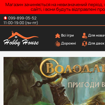
Магазин зачиняється на невизначений період, п
сайті, і вони будуть відправлені п
099-899-05-52
11:00-19:00 (пн-пт)
Всі ігри
Для нова
Дорожні
Для двох