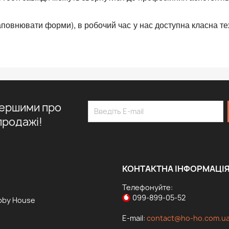
аповнювати форми), в робочий час у нас доступна класна тех
першими про
продажі!
КОНТАКТНА ІНФОРМАЦІ
Телефонуйте:
099-899-05-52
bby House
E-mail:
contact@ho-ho.com.u