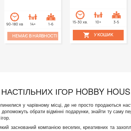
15-30 хв.
10+
3-5
90-180 хв
14+
1-6

У КОШИК
НЕМАЄ В НАЯВНОСТІ
НАСТІЛЬНИХ ІГОР HOBBY HOUS
пинилися у чарівному місці, де не просто продаються наст
ди допоможуть обрати відмінні подарунки, знайти ту саму 
ігор.
який заснований компанією веселих, креативних та захоп