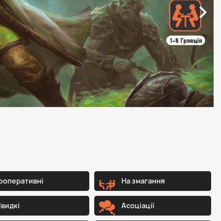

ооперативні
На змагання
видкі
Асоціації