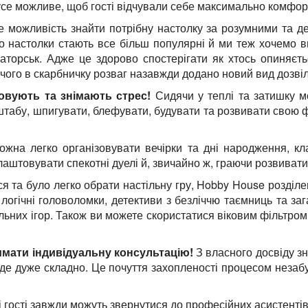
усе можливе, щоб гості відчували себе максимально комфор
 це можливість знайти потрібну настолку за розумними та
що настолки стають все більш популярні й ми теж хочемо вн
маторськ. Адже це здорово спостерігати як хтось опиняєт
 чого в скарбничку розваг назавжди додано новий вид дозві
товують та знімають стрес!
Сидячи у теплі та затишку 
штабу, шпигувати, блефувати, будувати та розвивати свою 
жна легко організовувати вечірки та дні народження, к
аштовувати спекотні дуелі й, звичайно ж, граючи розвивати
я та було легко обрати настільну гру, Hobby House розділе
гічні головоломки, детективи з безліччю таємниць та загад
льних ігор. Також ви можете скористатися віковим фільтром 
имати індивідуальну консультацію!
З власного досвіду зн
де дуже складно. Це почуття захопленості процесом незабут
і гості завжди можуть звернутися до професійних асистенті