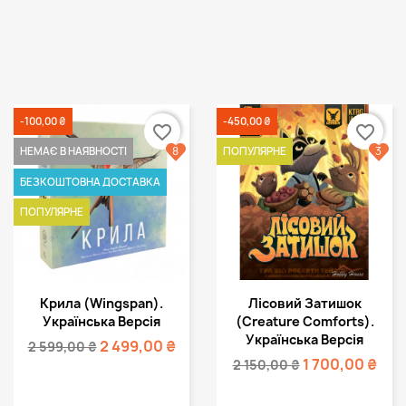
-100,00 ₴
-450,00 ₴
favorite_border
favorite_border
8
3
НЕМАЄ В НАЯВНОСТІ
ПОПУЛЯРНЕ
БЕЗКОШТОВНА ДОСТАВКА
ПОПУЛЯРНЕ
Швидкий перегляд
Швидкий перегляд


Крила (Wingspan).
Лісовий Затишок
Українська Версія
(Creature Comforts).
Українська Версія
2 499,00 ₴
2 599,00 ₴
1 700,00 ₴
2 150,00 ₴