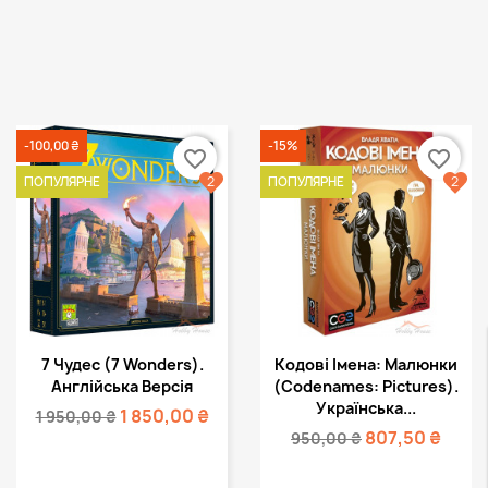
-100,00 ₴
-15%
favorite_border
favorite_border
2
2
ПОПУЛЯРНЕ
ПОПУЛЯРНЕ
Швидкий перегляд
Швидкий перегляд


7 Чудес (7 Wonders).
Кодові Імена: Малюнки
Англійська Версія
(Codenames: Pictures).
Українська...
1 850,00 ₴
1 950,00 ₴
807,50 ₴
950,00 ₴