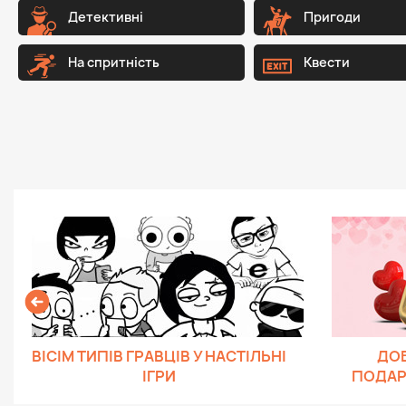
Детективні
Пригоди
На спритність
Квести
ВІСІМ ТИПІВ ГРАВЦІВ У НАСТІЛЬНІ
ДОБ
ІГРИ
ПОДАР