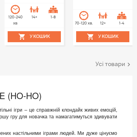
120-240
14+
1-8
хв
70-120 хв.
12+
1-4


У КОШИК
У КОШИК
Усі товари

E (HO-HO)
ільні ігри – це справжній клондайк живих емоцій,
першу гру для новачка та намагатимуться здивувати
лених настільними іграми людей. Ми дуже цінуємо