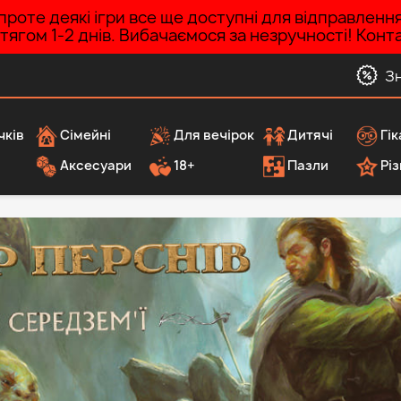
роте деякі ігри все ще доступні для відправленн
ротягом 1-2 днів. Вибачаємося за незручності! Ко
З
чків
Сімейні
Для вечірок
Дитячі
Гік
Аксесуари
18+
Пазли
Різ