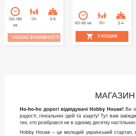
120-180
13+
3-6
60-90 хв
10+
2-4
хв

У КОШИК
НЕМАЄ В НАЯВНОСТІ
МАГАЗИН 
Ho-ho-ho дорогі відвідувачі Hobby House!
Ви о
радості, геніальних ідей та азарту! Тут вам завж
тих, хто розібрався не в одному десятку настільних 
Hobby House – це молодий український стартап, 