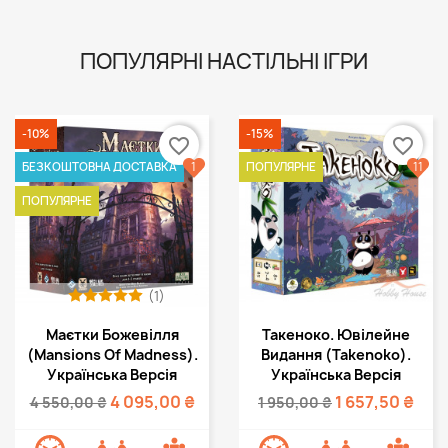
ПОПУЛЯРНІ НАСТІЛЬНІ ІГРИ
-10%
-15%
favorite_border
favorite_border
1
11
БЕЗКОШТОВНА ДОСТАВКА
ПОПУЛЯРНЕ
ПОПУЛЯРНЕ
(1)
Швидкий перегляд
Швидкий перегляд


Маєтки Божевілля
Такеноко. Ювілейне
(Mansions Of Madness).
Видання (Takenoko).
Українська Версія
Українська Версія
4 095,00 ₴
1 657,50 ₴
4 550,00 ₴
1 950,00 ₴