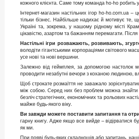
кожного клієнта. Саме тому команда ho-ho робить 
Інтернет-магазин настільних ігор ho-ho.com.ua –
тільки бізнес. Найбільше надихає й мотивує те, 
Україні та, зокрема, у нашому рідному місті Кра
цікавістю, азартом та бажанням перемагати. Після
Настільні ігри розважають, розвивають, згур
володіти гігантськими корпораціями світового мас
усе нові та нові вершини.
Залежно від геймплея, за допомогою настолок мо
проводити незабутні вечори з коханою людиною, вл
Щоб строкате розмаїття не заважало зорієнтуватис
між собою. Серед них без проблем можна знайти ло
безліч стратегічних, економічних та рольових насті
майже будь-якого віку.
Ви завжди можете поставити запитання та отр
гарну книгу. Адже якщо все вийде – відірватися бу
як ми.
При появі будь-яких складнощів або запитань, наш