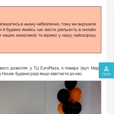
залишатись в ньому небезпечно, тому ми вирішили
АР
ТОП ВЕСЕЛИХ ІГОР ДЛЯ КОМПАНІЇ
ки й будемо якийсь час вести діяльність в онлайн
ти наших захисників та віримо у нашу найскорішу
го дозвілля: у ТЦ EuroPlaza, 4 поверх (вул. Марії
perm_identity
y House. Будемо раді якщо завітаєте до нас.
Логін