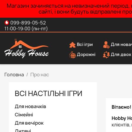
Магазин зачиняється на невизначений період, п
сайті, і вони будуть відправлені п
099-899-05-52
11:00-19:00 (пн-пт)
Всі ігри
Для нова
Дорожні
Для двох
Головна
Про нас
ВCІ НАСТІЛЬНІ ІГРИ
Для новачків
Вітаємо!
Сімейні
Hobby H
Для вечірок
клієнтів,
Дитячі