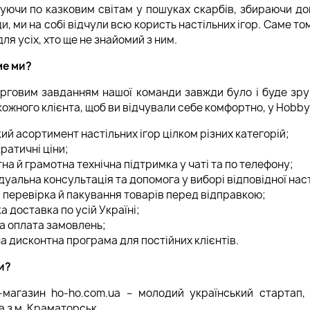
ючи по казковим світам у пошуках скарбів, збираючи док
оди, ми на собі відчули всю користь настільних ігор. Саме 
для усіх, хто ще не знайомий з ним.
ме ми?
говим завданням нашої команди завжди було і буде зруч
кожного клієнта, щоб ви відчували себе комфортно, у Hobb
й асортимент настільних ігор цілком різних категорій;
ратичні ціни;
на й грамотна технічна підтримка у чаті та по телефону;
дуальна консультація та допомога у виборі відповідної нас
 перевірка й пакування товарів перед відправкою;
 доставка по усій Україні;
а оплата замовлень;
а дисконтна програма для постійних клієнтів.
и?
-магазин ho-ho.com.ua – молодий український стартап,
а з м. Краматорськ.