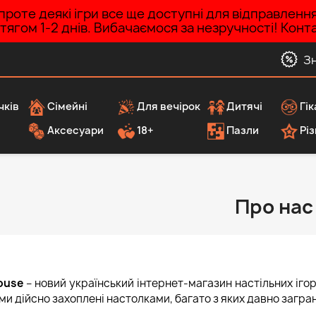
роте деякі ігри все ще доступні для відправленн
ротягом 1-2 днів. Вибачаємося за незручності! Ко
З
чків
Сімейні
Для вечірок
Дитячі
Гік
Аксесуари
18+
Пазли
Різ
Про нас
ouse
– новий український інтернет-магазин настільних ігор
 ми дійсно захоплені настолками, багато з яких давно заграні