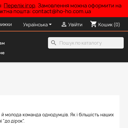
я:
Перелік ігор
. Замовлення можна оформити на
нтактна пошта: contact@ho-ho.com.ua
shopping_cart


нижки
Українська
Увійти
Кошик
(0)
search
ам
не
 й молода команда однодумців. Як і більшість наших
 "до дірок".