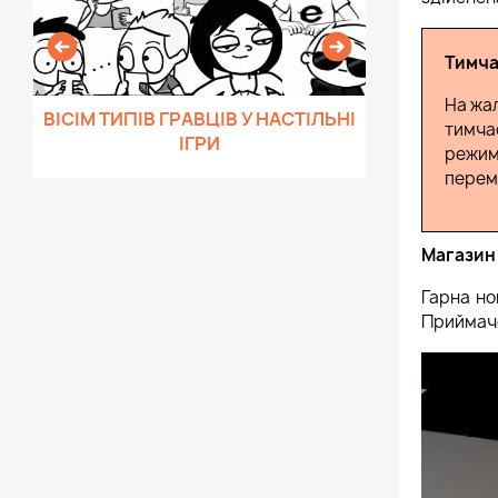
Тимча
На жа
ВІСІМ ТИПІВ ГРАВЦІВ У НАСТІЛЬНІ
ДОБІРКА НЕ
тимча
ІГРИ
ДО
режим
перемо
Магазин 
Гарна но
Приймачен