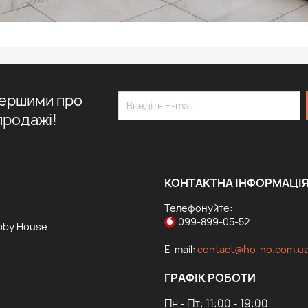
першими про
продажі!
КОНТАКТНА ІНФОРМАЦІ
Телефонуйте:
099-899-05-52
bby House
E-mail:
contact@ho-ho.com.u
ГРАФІК РОБОТИ
Пн - Пт: 11:00 - 19:00