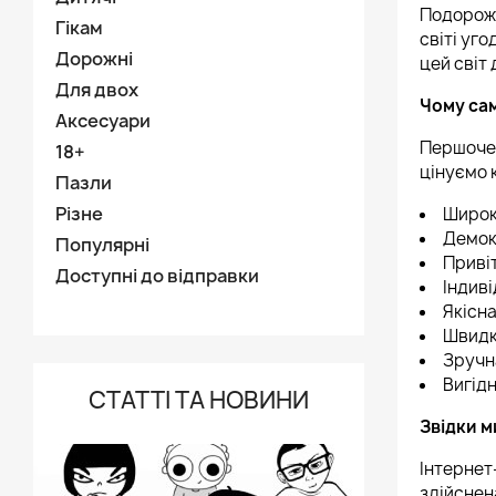
Подорожу
Гікам
світі уг
Дорожні
цей світ 
Для двох
Чому са
Аксесуари
Першочер
18+
цінуємо 
Пазли
Різне
Широки
Демок
Популярні
Привіт
Доступні до відправки
Індиві
Якісна
Швидка
Зручн
Вигідн
СТАТТІ ТА НОВИНИ
Звідки м
Інтернет
здійснен