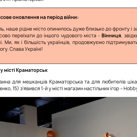
сове оновлення на період війни:
ль, наше рідне місто опинилось дуже близько до фронту і 
ЗАБУТНІХ ПОДАРУНКІВ
ТОП ПОДАРУНКІВ ДЛЯ П
сово переїхати до іншого чудового міста -
Вінниця
, звід
 14 ЛЮТОГО
і. Ми, як і більшість українців, продовжуємо підтримува
гу. Слава Україні!
у місті Краматорськ
вина для мешканців Краматорська та для любителів цікаво
ко, 15) з'явився 1-й у місті магазин настільних ігор – Hobb