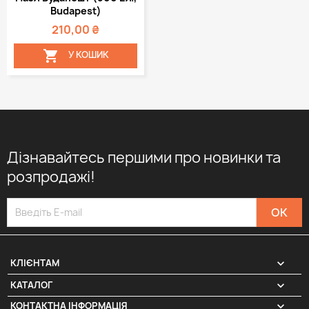
Budapest)
210,00 ₴

У КОШИК
Дізнавайтесь першими про новинки та
розпродажі!

КЛІЄНТАМ

КАТАЛОГ
КОНТАКТНА ІНФОРМАЦІЯ
keyboard_arrow_down