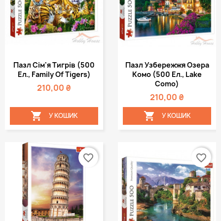
Пазл Сім'я Тигрів (500
Пазл Узбережжя Озера
Ел., Family Of Tigers)
Комо (500 Ел., Lake
Como)
210,00 ₴
210,00 ₴


У КОШИК
У КОШИК
favorite_border
favorite_border