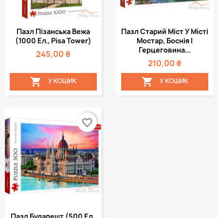
Пазл Пізанська Вежа
Пазл Старий Міст У Місті
(1000 Ел., Pisa Tower)
Мостар, Боснія І
Герцеговина...
245,00 ₴
210,00 ₴


У КОШИК
У КОШИК
favorite_border
Пазл Будапешт (500 Ел.,