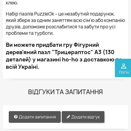
клею.
Набір пазлів PuzzleOk – це незабутній подарунок,
який збере за одним заняттям всю сім’ю або компанію
друзів, допоможе розслабитися та забути про усі
проблеми та турботи.
Ви можете придбати гру Фігурний
дерев'яний пазл "Трицераптос" А3 (130
деталей) у магазині ho-ho з доставкою по
perm_identity
всій Україні.
Логін
ВІДГУКИ ТА ЗАПИТАННЯ
Додати запитання
Додати відгук