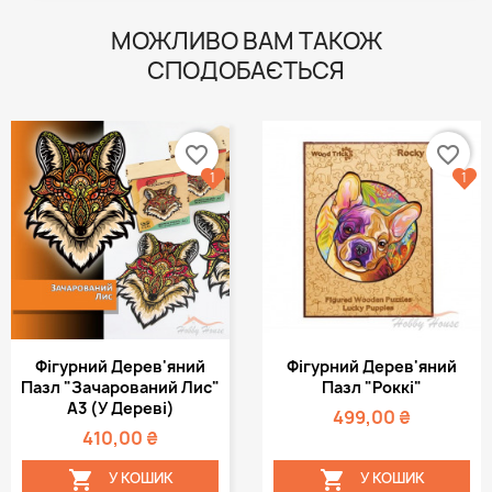
МОЖЛИВО ВАМ ТАКОЖ
СПОДОБАЄТЬСЯ
favorite_border
favorite_border
1
1
Фігурний Дерев'яний
Фігурний Дерев'яний
Пазл "Зачарований Лис"
Пазл "Роккі"
А3 (у Дереві)
499,00 ₴
410,00 ₴


У КОШИК
У КОШИК