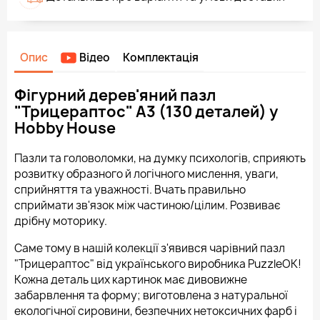
Опис
Відео
Комплектація
Фігурний дерев'яний пазл
"Трицераптос" А3 (130 деталей) у
Hobby House
Пазли та головоломки, на думку психологів, сприяють
розвитку образного й логічного мислення, уваги,
сприйняття та уважності. Вчать правильно
сприймати зв'язок між частиною/цілим. Розвиває
дрібну моторику.
Саме тому в нашій колекції з'явився чарівний пазл
"Трицераптос" від українського виробника PuzzleOK!
Кожна деталь цих картинок має дивовижне
забарвлення та форму; виготовлена з натуральної
екологічної сировини, безпечних нетоксичних фарб і