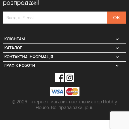
розпродажі!

КЛІЄНТАМ

КАТАЛОГ
КОНТАКТНА ІНФОРМАЦІЯ
keyboard_arrow_down
ГРАФІК РОБОТИ
keyboard_arrow_down
© 2026. Інтернет-магазин настільних ігор Hobby
House. Всі права захищені.