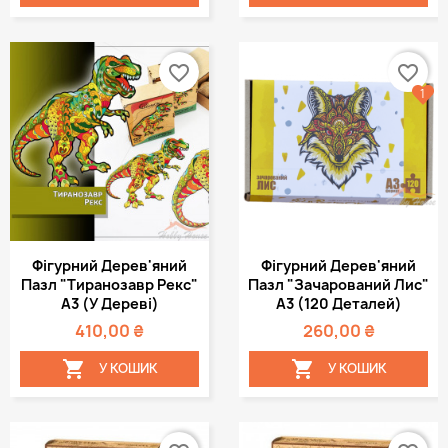
favorite_border
favorite_border
1
Фігурний Дерев'яний
Фігурний Дерев'яний
Пазл "Тиранозавр Рекс"
Пазл "Зачарований Лис"
А3 (у Дереві)
А3 (120 Деталей)
410,00 ₴
260,00 ₴


У КОШИК
У КОШИК