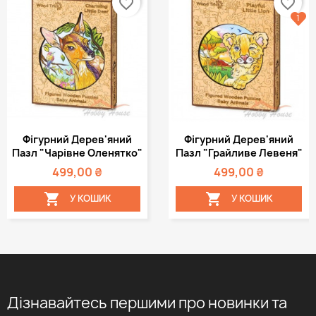
favorite_border
favorite_border
1
Фігурний Дерев'яний
Фігурний Дерев'яний
Пазл "Чарівне Оленятко"
Пазл "Грайливе Левеня"
499,00 ₴
499,00 ₴


У КОШИК
У КОШИК
Дізнавайтесь першими про новинки та