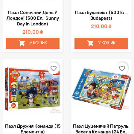
Пазл Сонячний День У
Пазл Будапешт (500 Ел.,
Лондоні (500 Ел., Sunny
Budapest)
Day In London)
210,00 ₴
210,00 ₴


У КОШИК
У КОШИК
favorite_border
favorite_border
Пазл Дружня Команда (15
Пазл Цуценячий Патруль.
Елементів)
Весела Команда (24 Ел.,