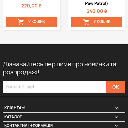
Paw Patrol)
220,00 ₴
240,00 ₴


У КОШИК
У КОШИК
Дізнавайтесь першими про новинки та
розпродажі!

КЛІЄНТАМ

КАТАЛОГ
КОНТАКТНА ІНФОРМАЦІЯ
keyboard_arrow_down