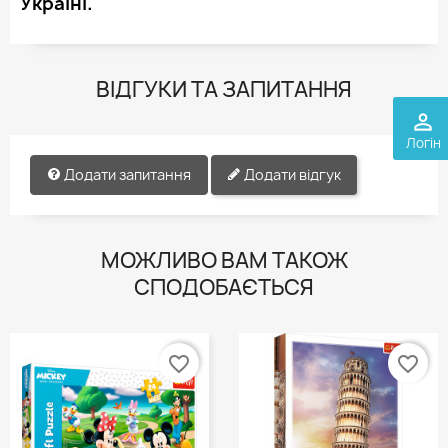
Україні.
ВІДГУКИ ТА ЗАПИТАННЯ
perm_identity
Логін
Додати запитання
Додати відгук
МОЖЛИВО ВАМ ТАКОЖ
СПОДОБАЄТЬСЯ
favorite_border
favorite_border