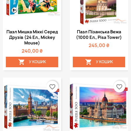
Пазл Мишка Міккі Серед
Пазл Пізанська Вежа
Друзів (24 Ел., Mickey
(1000 Ел., Pisa Tower)
Mouse)
245,00 ₴
240,00 ₴


У КОШИК
У КОШИК
favorite_border
favorite_border