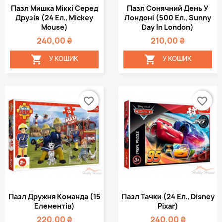
Пазл Мишка Міккі Серед
Пазл Сонячний День У
Друзів (24 Ел., Mickey
Лондоні (500 Ел., Sunny
Mouse)
Day In London)
240,00 ₴
210,00 ₴


У КОШИК
У КОШИК
favorite_border
favorite_border
Пазл Дружня Команда (15
Пазл Тачки (24 Ел., Disney
Елементів)
Pixar)
220,00 ₴
240,00 ₴