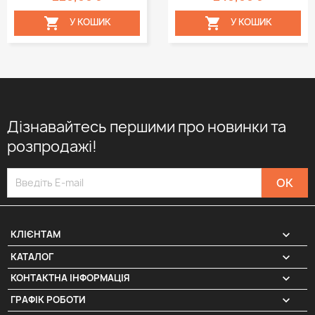


У КОШИК
У КОШИК
Дізнавайтесь першими про новинки та
розпродажі!

КЛІЄНТАМ

КАТАЛОГ
КОНТАКТНА ІНФОРМАЦІЯ
keyboard_arrow_down
ГРАФІК РОБОТИ
keyboard_arrow_down