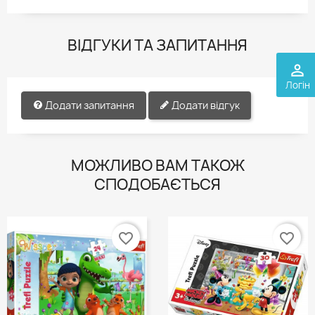
ВІДГУКИ ТА ЗАПИТАННЯ
perm_identity
Логін
Додати запитання
Додати відгук
МОЖЛИВО ВАМ ТАКОЖ
СПОДОБАЄТЬСЯ
favorite_border
favorite_border