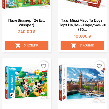
Пазл Вісспер (24 Ел.,
Пазл Міккі Маус Та Друзі.
Wissper)
Торт На День Народження
(30...
240,00 ₴
100,00 ₴


У КОШИК
У КОШИК
favorite_border
favorite_border