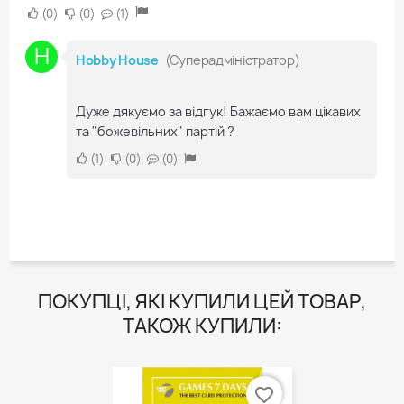
0
0
1
H
Hobby House
(Суперадміністратор)
Дуже дякуємо за відгук! Бажаємо вам цікавих
та "божевільних" партій ?
1
0
0
ПОКУПЦІ, ЯКІ КУПИЛИ ЦЕЙ ТОВАР,
ТАКОЖ КУПИЛИ:
favorite_border