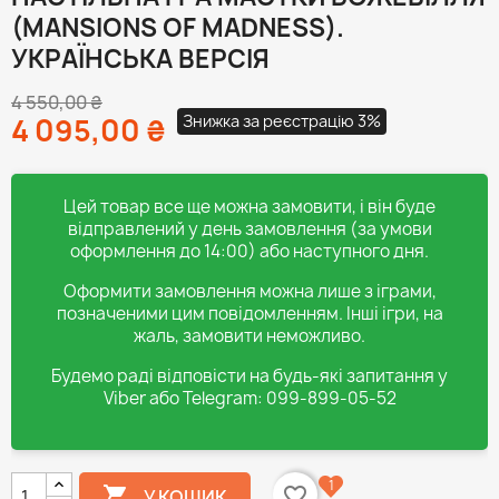
(MANSIONS OF MADNESS).
УКРАЇНСЬКА ВЕРСІЯ
4 550,00 ₴
Знижка за реєстрацію 3%
4 095,00 ₴
Цей товар все ще можна замовити, і він буде
відправлений у день замовлення (за умови
оформлення до 14:00) або наступного дня.
Оформити замовлення можна лише з іграми,
позначеними цим повідомленням. Інші ігри, на
жаль, замовити неможливо.
Будемо раді відповісти на будь-які запитання у
Viber або Telegram: 099-899-05-52
1

favorite_border
У КОШИК