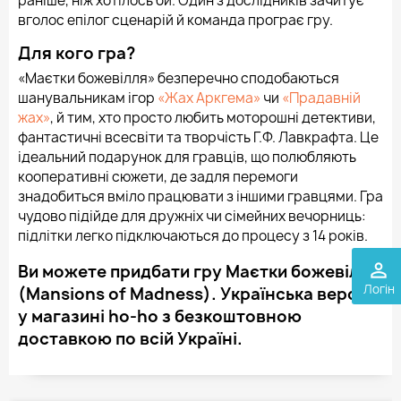
раніше, ніж хотілось би. Один з дослідників зачитує
вголос епілог сценарій й команда програє гру.
Для кого гра?
«Маєтки божевілля» безперечно сподобаються
шанувальникам ігор
«Жах Аркгема»
чи
«Прадавній
жах»
, й тим, хто просто любить моторошні детективи,
фантастичні всесвіти та творчість Г.Ф. Лавкрафта. Це
ідеальний подарунок для гравців, що полюбляють
кооперативні сюжети, де задля перемоги
знадобиться вміло працювати з іншими гравцями. Гра
чудово підійде для дружніх чи сімейних вечорниць:
підлітки легко підключаються до процесу з 14 років.
perm_identity
Ви можете придбати гру Маєтки божевілля
Логін
(Mansions of Madness). Українська версія
у магазині ho-ho з безкоштовною
доставкою по всій Україні.