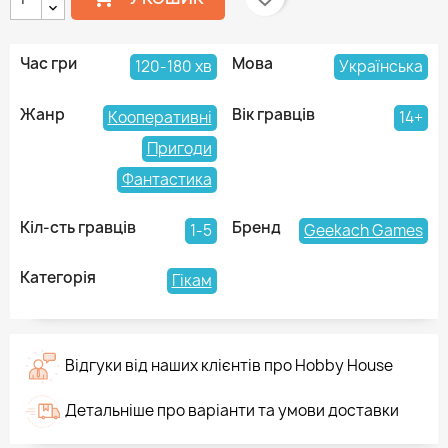
Час гри
Мова
120-180 хв
Українська
Жанр
Вік гравців
Кооперативні
14+
Пригоди
Фантастика
Кіл-сть гравців
Бренд
1-5
Geekach Games
Категорія
Гікам
Відгуки від наших клієнтів про Hobby House
Детальніше про варіанти та умови доставки