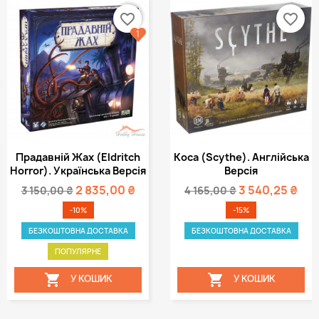
favorite_border
favorite_border
1
Прадавній Жах (Eldritch
Коса (Scythe). Англійська
Horror). Українська Версія
Версія
2 835,00 ₴
3 540,25 ₴
3 150,00 ₴
4 165,00 ₴
-10%
-15%
БЕЗКОШТОВНА ДОСТАВКА
БЕЗКОШТОВНА ДОСТАВКА
ПОПУЛЯРНЕ


У КОШИК
У КОШИК