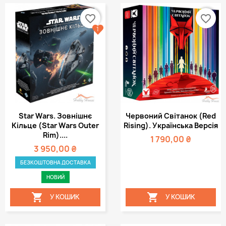
favorite_border
favorite_border
1
Star Wars. Зовнішнє
Червоний Світанок (Red
Кільце (Star Wars Outer
Rising). Українська Версія
Rim)....
1 790,00 ₴
3 950,00 ₴
БЕЗКОШТОВНА ДОСТАВКА
НОВИЙ


У КОШИК
У КОШИК