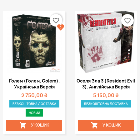
favorite_border
favorite_border
3
Ґолем (Голем, Golem).
Оселя Зла 3 (Resident Evil
Українська Версія
3). Англійська Версія
2 750,00 ₴
5 150,00 ₴
БЕЗКОШТОВНА ДОСТАВКА
БЕЗКОШТОВНА ДОСТАВКА
НОВИЙ


У КОШИК
У КОШИК