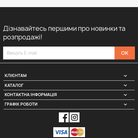
Дізнавайтесь першими про новинки та
розпродажі!

КЛІЄНТАМ

КАТАЛОГ
КОНТАКТНА ІНФОРМАЦІЯ
keyboard_arrow_down
ГРАФІК РОБОТИ
keyboard_arrow_down