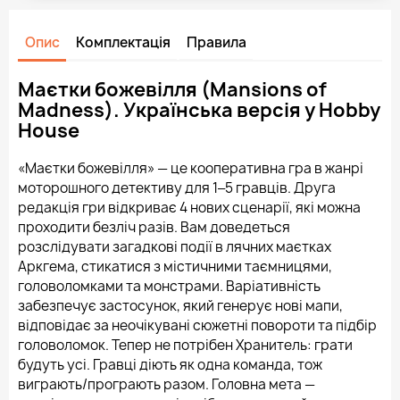
Опис
Комплектація
Правила
Маєтки божевілля (Mansions of
Madness). Українська версія у Hobby
House
«Маєтки божевілля» — це кооперативна гра в жанрі
моторошного детективу для 1‒5 гравців. Друга
редакція гри відкриває 4 нових сценарії, які можна
проходити безліч разів. Вам доведеться
розслідувати загадкові події в лячних маєтках
Аркгема, стикатися з містичними таємницями,
головоломками та монстрами. Варіативність
забезпечує застосунок, який генерує нові мапи,
відповідає за неочікувані сюжетні повороти та підбір
головоломок. Тепер не потрібен Хранитель: грати
будуть усі. Гравці діють як одна команда, тож
виграють/програють разом. Головна мета —