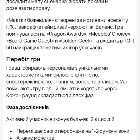
дослідити мапу сценарію, зібрати докази й
розв'язати справу.
«Маєтки божевілля» створені за мотивами всесвіту
Г.Ф. Лавкрафта геймдизайнеркою Нікі Валенс. Гра
номінувалася на «Dragon Awards», «Meeples' Choice»,
«Board Game Quest» й «Golden Geek» та входить в ТОП
50 найкращих тематичних ігор усіх часів.
Перебіг гри
Гравці обирають персонажів з унікальними
характеристиками: силою, спритністю,
спостережливістю, знанням, волею та впливом. Усі
починають гру в одній кімнаті й ходять по черзі.
Кожен раунд складається з двох фаз.
Фаза дослідників
Активний учасник виконує будь-які 2 з цих дій.
Переміщає свого персонажа на 1-2 суміжні зони;
Атакує монстра;