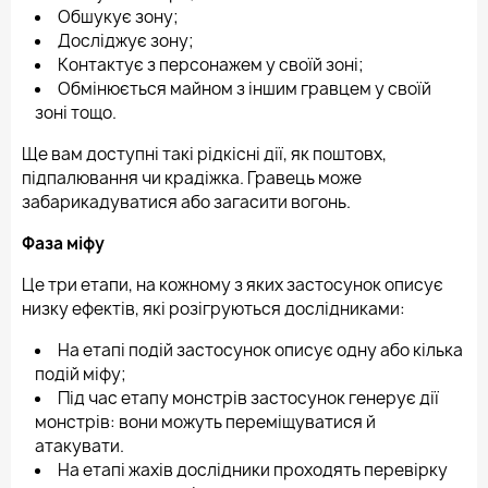
Обшукує зону;
Досліджує зону;
Контактує з персонажем у своїй зоні;
Обмінюється майном з іншим гравцем у своїй
зоні тощо.
Ще вам доступні такі рідкісні дії, як поштовх,
підпалювання чи крадіжка. Гравець може
забарикадуватися або загасити вогонь.
Фаза міфу
Це три етапи, на кожному з яких застосунок описує
низку ефектів, які розігруються дослідниками:
На етапі подій застосунок описує одну або кілька
подій міфу;
Під час етапу монстрів застосунок генерує дії
монстрів: вони можуть переміщуватися й
атакувати.
На етапі жахів дослідники проходять перевірку