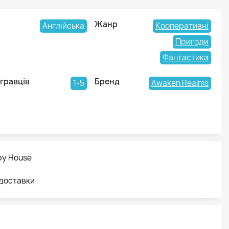
Жанр
Англійська
Кооперативні
Пригоди
Фантастика
 гравців
Бренд
1-5
Awaken Realms
by House
 доставки