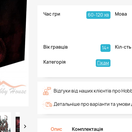
Час гри
Мова
60-120 хв
Вік гравців
Кіл-сть
14+
Категорія
Гікам
Відгуки від наших клієнтів про Hob
Детальніше про варіанти та умови

Опис
Комплектація