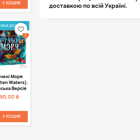
У КОШИК
доставкою по всій Україні.
ОВНА ДОСТАВКА
favorite_border
1
Швидкий
чені Моря
регляд
ten Waters).
ська Версія
590,00 ₴
У КОШИК