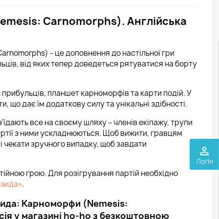
emesis: Carnomorphs). Англійська
Carnomorphs) - це доповнення до настільної гри
ьців, від яких тепер доведеться рятуватися на борту
 прибульців, планшет карноморфів та карти подій. У
, що дає їм додаткову силу та унікальні здібності.
їдають все на своєму шляху – членів екіпажу, трупи
Партії з ними ускладнюються. Щоб вижити, гравцям
і чекати зручного випадку, щоб завдати
perm_identity
Логін
ійною грою. Для розігрування партій необхідно
езида»
.
зида: Карноморфи (Nemesis:
сія у магазині ho-ho з безкоштовною