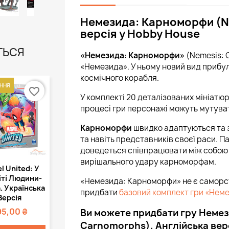
Немезида: Карноморфи (N
версія у Hobby House
ТЬСЯ
«Немезида: Карноморфи»
(Nemesis: 
«Немезида». У ньому новий вид прибул
космічного корабля.
ННЯ
favorite_border
У комплекті 20 деталізованих мініатюр
процесі гри персонажі можуть мутувати
Карноморфи
швидко адаптуються та з'
та навіть представників своєї раси. 
доведеться співпрацювати між собою 
вирішального удару карноморфам.
Швидкий
l United: У
регляд
іті Людини-
«Немезида: Карноморфи» не є саморст
. Українська
придбати
базовий комплект гри «Нем
Версія
95,00 ₴
Ви можете придбати гру Неме
Carnomorphs). Англійська вер