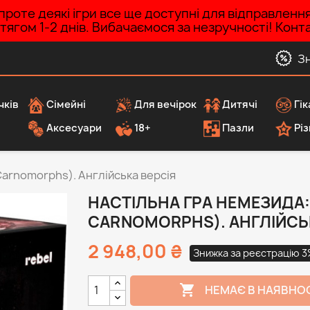
роте деякі ігри все ще доступні для відправленн
ротягом 1-2 днів. Вибачаємося за незручності! Ко
З
чків
Сімейні
Для вечірок
Дитячі
Гік
Аксесуари
18+
Пазли
Різ
arnomorphs). Англійська версія
НАСТІЛЬНА ГРА НЕМЕЗИДА
CARNOMORPHS). АНГЛІЙСЬ
2 948,00 ₴
Знижка за реєстрацію 

НЕМАЄ В НАЯВНО