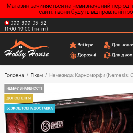
Магазин зачиняється на невизначений період, п
сайті, і вони будуть відправлені п
099-899-05-52
11:00-19:00 (пн-пт)
Всі ігри
Для нова
Дорожні
Для двох
Головна
Гікам
Немезида: Карноморфи (Nemesis: C
НЕМАЄ В НАЯВНОСТІ
ДОПОВНЕННЯ
БЕЗКОШТОВНА ДОСТАВКА