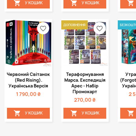



У КОШИК
У КОШИК
ДОПОВНЕННЯ
БЕЗКОШТ
favorite_border
favorite_border
Швидкий
Швидкий



Червоний Світанок
Тераформування
Утра
перегляд
перегляд
пе
(Red Rising).
Марса. Експедиція
(Forgot
Українська Версія
Арес - Набір
Україн
Промокарт
1 790,00 ₴
2 
270,00 ₴



У КОШИК
У КОШИК