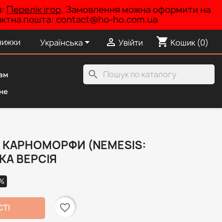
я:
Перелік ігор
. Замовлення можна оформити на
нтактна пошта: contact@ho-ho.com.ua
shopping_cart


нижки
Українська
Увійти
Кошик
(0)
search
ам
не
: КАРНОМОРФИ (NEMESIS:
КА ВЕРСІЯ
3%
favorite_border
СТІ