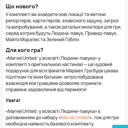
Що нового?
У комплекті ви знайдете нові локації та жетони
репортерів; карти героїв, зловісного задуму, загроз
та випробування, а також детальні мініатюри для гри,
серед котрих будуть Людина-павук, Привид-павук,
Майлз Моралес та Зелений Гоблін.
Для кого гра?
«Marvel United: у всесвіті Людини-павука» у
комплекті з оригінальною частиною — це чудовий
подарунок для всіх фанатів Марвел. Гра буде цікава
підліткам та їхнім батькам: хитро побудована
взаємодія між гравцями дозволяє отримати
справжнє задоволення від перемоги!
Увага!
«Marvel United: у всесвіті Людини-павука» є
доповненням до набору «
Marvel United
», тож для гри
необхідна наявність базового комплекту.