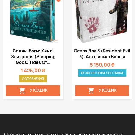
Сплячі Боги: Хвилі
Оселя Зла 3 (Resident Evil
Знищення (Sleeping
3). Англійська Версія
Gods: Tides Of...
5 150,00 ₴
1 425,00 ₴
БЕЗКОШТОВНА ДОСТАВКА
ДОПОВНЕННЯ


У КОШИК
У КОШИК