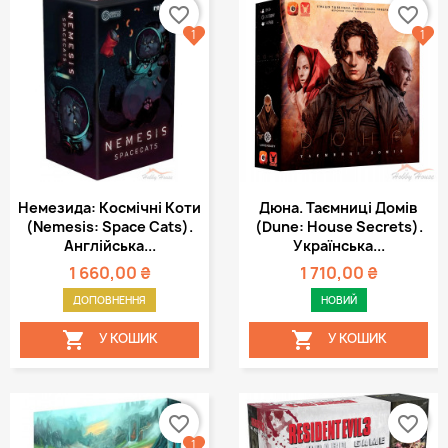
favorite_border
favorite_border
1
1
Немезида: Космічні Коти
Дюна. Таємниці Домів
(Nemesis: Space Cats).
(Dune: House Secrets).
Англійська...
Українська...
1 660,00 ₴
1 710,00 ₴
ДОПОВНЕННЯ
НОВИЙ


У КОШИК
У КОШИК
favorite_border
favorite_border
1