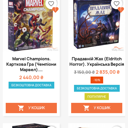
favorite_border
favorite_border
1
1
Marvel Champions.
Прадавній Жах (Eldritch
Карткова Гра (Чемпіони
Horror). Українська Версія
Марвел)....
2 835,00 ₴
3 150,00 ₴
2 440,00 ₴
-10%
БЕЗКОШТОВНА ДОСТАВКА
БЕЗКОШТОВНА ДОСТАВКА
ПОПУЛЯРНЕ


У КОШИК
У КОШИК