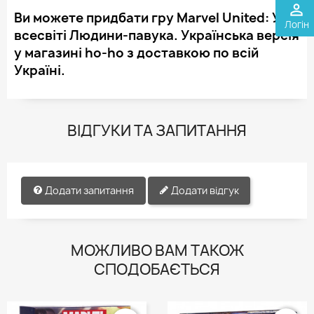
perm_identity
Ви можете придбати гру Marvel United: У
Логін
всесвіті Людини-павука. Українська версія
у магазині ho-ho з доставкою по всій
Україні.
ВІДГУКИ ТА ЗАПИТАННЯ
Додати запитання
Додати відгук
МОЖЛИВО ВАМ ТАКОЖ
СПОДОБАЄТЬСЯ