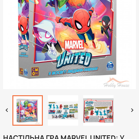


НАСТІЛЬНА ГРА MARVEL UNITED: У