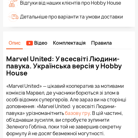
Відгуки від наших клієнтів про Hobby House
Детальніше про варіанти та умови доставки
Опис
Відео
Комплектація
Правила
Marvel United: У всесвіті Людини-
павука. Українська версія у Hobby
House
«Marvel United» — цікавий кооператив за мотивами
коміксів Марвел, де учасники борються зі злом в
особі відомих супергероїв. Але зараз ви на сторінці
доповнення: «Marvel United: у всесвіті Людини-
павука» урізноманітнить
базову гру
. В цій частині,
об'єднавши зусилля, ви спробуєте зупинити
Зеленого Гобліна, поки той не завершив секретну
формулу й не досяг безмежної могутності.