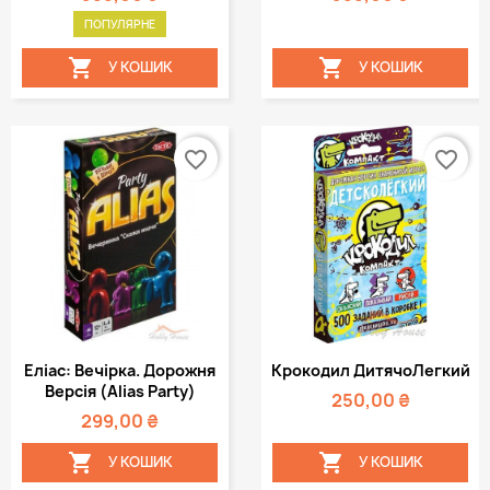
ПОПУЛЯРНЕ


У КОШИК
У КОШИК
favorite_border
favorite_border
Еліас: Вечірка. Дорожня
Крокодил ДитячоЛегкий
Версія (Alias Party)
250,00 ₴
299,00 ₴


У КОШИК
У КОШИК