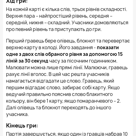
Хід гри:
На кожній карті є кілька слів, трьох рівнів складності.
Верхня пара – найпростіший рівень, середня –
середній, нижня – складний. Учасники домовляються
про певний рівень та приступають до гри.
Перший гравець бере олівець, блокнот та перевертає
верхню карту в колоді. Його завдання -
показати
одне з двох слів обраного рівня за допомогою 15
ліній за 30 секунд
часу за пісочним годинником.
Малювати можна лише прямі лінії. Малюючи, гравець
рахує лінії вголос. В цей час решта учасників
намагається відгадати це слово. Гравець, який
першим відгадає слово, забирає собі карту. Якщо
ведучий правильно пояснив слово блакитного
кольору, він бере 1 карту, якщо помаранчевого – 2.
Далі олівець та блокнот переходять до іншого
учасника.
Кінець гри:
Партія завершується, якщо один із гравців набрав 10