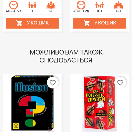
40-60 хв
10+
1-8
40-60 хв
10+
1-8
У КОШИК
У КОШИК


МОЖЛИВО ВАМ ТАКОЖ
СПОДОБАЄТЬСЯ
favorite_border
favorite_border