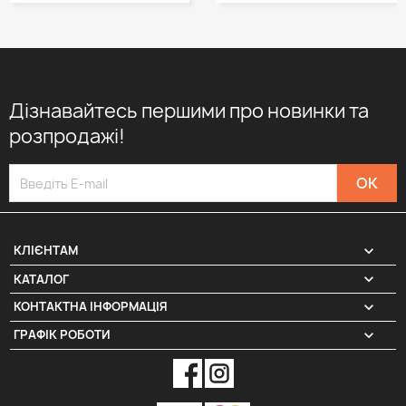
Дізнавайтесь першими про новинки та
розпродажі!

КЛІЄНТАМ

КАТАЛОГ
КОНТАКТНА ІНФОРМАЦІЯ
keyboard_arrow_down
ГРАФІК РОБОТИ
keyboard_arrow_down