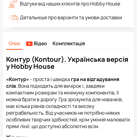
Відгуки від наших клієнтів про Hobby House
Детальніше про варіанти та умови доставки
Опис
Відео
Комплектація
Контур (Kontour). Українська версія
у Hobby House
«Контур»
- проста і швидка
гра на відгадування
слів
. Вона підходить для вечірок і, завдяки
компактним розмірам та мінімуму компонентів, її
можна брати в дорогу. Гра зрозуміла для новачків,
має кілька рівнів складності та високу
реіграбельність. Від учасників не потрібно ніяких
особливих творчих здібностей, крім уміння малювати
прямі лінії, що доступно абсолютно всім.