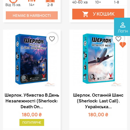
40-60 хв
10+
1-8
Від 15 хв.
14+
2-8
У КОШИК

НЕМАЄ В НАЯВНОСТІ
perm_identity
Логін
favorite_border
favorite_border
1
Шерлок. Убивство В День
Шерлок. Останній Шанс
Незалежності (Sherlock:
(Sherlock: Last Call).
Death On...
Українська...
180,00 ₴
180,00 ₴
ПОПУЛЯРНЕ