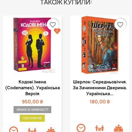
ТАКОЖ КУПИЛИ:
favorite_border
favorite_border
6
Кодові Імена
Шерлок: Середньовіччя.
(Codenames). Українська
За Зачиненими Дверима.
Версія
Українська...
950,00 ₴
180,00 ₴
НЕМАЄ В НАЯВНОСТІ
ПОПУЛЯРНЕ