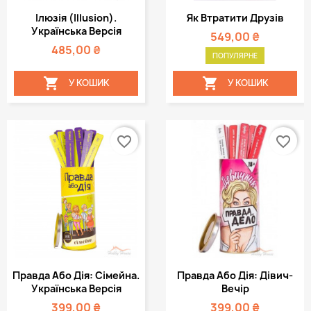
Ілюзія (Illusion).
Як Втратити Друзів
Українська Версія
549,00 ₴
485,00 ₴
ПОПУЛЯРНЕ


У КОШИК
У КОШИК
favorite_border
favorite_border
Правда Або Дія: Сімейна.
Правда Або Дія: Дівич-
Українська Версія
Вечір
399,00 ₴
399,00 ₴