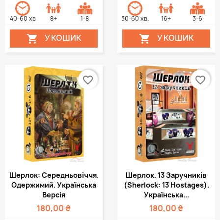
40-60 хв
8+
1-8
30-60 хв.
16+
3-6
У КОШИК
У КОШИК


favorite_border
favorite_border
Шерлок: Середньовіччя.
Шерлок. 13 Заручників
Одержимий. Українська
(Sherlock: 13 Hostages).
Версія
Українська...
180,00 ₴
180,00 ₴