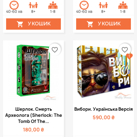
40-60 хв
8+
1-8
40-60 хв
8+
1-8
У КОШИК
У КОШИК


favorite_border
favorite_border
1
Шерлок. Смерть
Вибори. Українська Версія
Археолога (Sherlock: The
590,00 ₴
Tomb Of The...
180,00 ₴