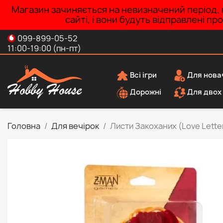
Магазин зачиняється на невизначений період, п
сайті, і вони будуть відправлені п
099-899-05-52
11:00-19:00 (пн-пт)
Всі ігри
Для нова
Дорожні
Для двох
Головна
Для вечірок
Листи Закоханих (Love Letter