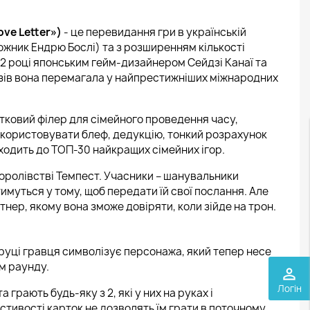
ve Letter»)
- це перевидання гри в українській
дожник Ендрю Бослі) та з розширенням кількості
012 році японським гейм-дизайнером Сейдзі Канаї та
зів вона перемагала у найпрестижніших міжнародних
ртковий філер для сімейного проведення часу,
 використовувати блеф, дедукцію, тонкий розрахунок
входить до ТОП-30 найкращих сімейних ігор.
оролівстві Темпест. Учасники – шанувальники
имуться у тому, щоб передати їй свої послання. Але
нер, якому вона зможе довіряти, коли зійде на трон.
 руці гравця символізує персонажа, який тепер несе
ом раунду.
perm_identity
Логін
та грають будь-яку з 2, які у них на руках і
астивості карток не дозволять їм грати в поточному