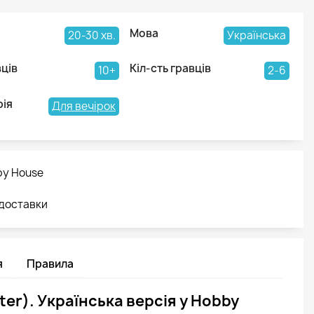
Мова
20-30 хв.
Українська
вців
Кіл-сть гравців
10+
2-6
рія
Для вечірок
by House
 доставки
я
Правила
ter). Українська версія у Hobby