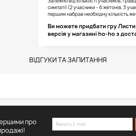
Залежно від кількості учасників, грав
симпатії (2 учасники – 6 жетонів, 3 уч
першим набрав необхідну кількість же
Ви можете придбати гру Листи 
версія у магазині ho-ho з дост
ВІДГУКИ ТА ЗАПИТАННЯ
першими про
продажі!