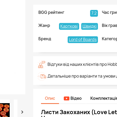
BGG рейтинг
Час гри
7.2
Жанр
Вік гра
Карткові
Швидкі
Бренд
Катего
Lord of Boards
Відгуки від наших клієнтів про Hob
Детальніше про варіанти та умови
Опис
Відео
Комплектаці
Листи Закоханих (Love Let
