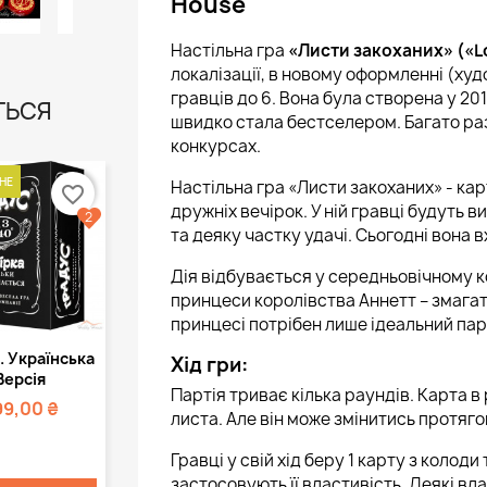
House
Настільна гра
«Листи закоханих» («Lo
локалізації, в новому оформленні (ху
гравців до 6. Вона була створена у 2
ТЬСЯ
швидко стала бестселером. Багато ра
конкурсах.
НЕ
Настільна гра «Листи закоханих» - ка
favorite_border
дружніх вечірок. У ній гравці будуть
2
та деяку частку удачі. Сьогодні вона 
Дія відбувається у середньовічному к
принцеси королівства Аннетт – змагат
принцесі потрібен лише ідеальний парт
Швидкий
. Українська
Хід гри:
регляд
Версія
Партія триває кілька раундів. Карта в
99,00 ₴
листа. Але він може змінитись протяг
Гравці у свій хід беру 1 карту з колоди 
застосовують її властивість. Деякі вл