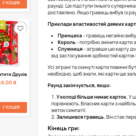
У КОШИК
раунді. Це підступи їхнього суперника
доставлено. Якщо гравець вибув із рау
Приклади властивостей деяких карт
НЕ
favorite_border
Принцеса
– гравець негайно вибу
Король
- потрібно змінити карти 
Служниця
- зігравши цю карту д
від застосування здібностей карток
Усі зіграні та скинуті карти повинні б
Швидкий
необхідно, щоб знати, які карти ще зал
атити Друзів
регляд
49,00 ₴
Раунд закінчується, якщо:
У колоді більше немає карток.
У ц
порівнюють. Власник карти з найбіл
У КОШИК
жетон симпатії.
Залишився гравець.
Він стає пер
Кінець гри: