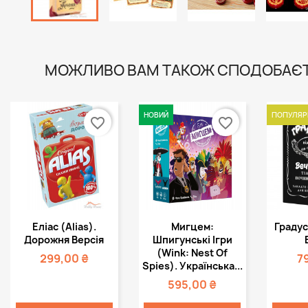
МОЖЛИВО ВАМ ТАКОЖ СПОДОБАЄ
НОВИЙ
ПОПУЛЯР
favorite_border
favorite_border
Швидкий
Швидкий



Еліас (Alias).
Мигцем:
Градус
перегляд
перегляд
пе
Дорожня Версія
Шпигунські Ігри
(Wink: Nest Of
299,00 ₴
7
Spies). Українська...
595,00 ₴