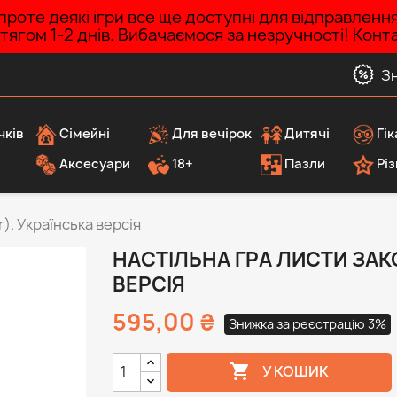
роте деякі ігри все ще доступні для відправленн
ротягом 1-2 днів. Вибачаємося за незручності! Ко
З
чків
Сімейні
Для вечірок
Дитячі
Гік
Аксесуари
18+
Пазли
Різ
). Українська версія
НАСТІЛЬНА ГРА ЛИСТИ ЗАК
ВЕРСІЯ
595,00 ₴
Знижка за реєстрацію 3%

У КОШИК