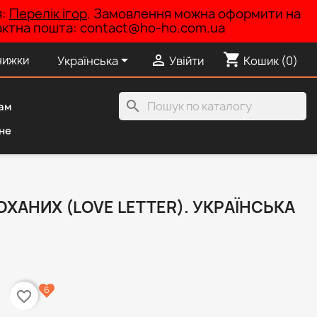
я:
Перелік ігор
. Замовлення можна оформити на
нтактна пошта: contact@ho-ho.com.ua
shopping_cart


нижки
Українська
Увійти
Кошик
(0)
search
ам
не
ОХАНИХ (LOVE LETTER). УКРАЇНСЬКА
6
favorite_border