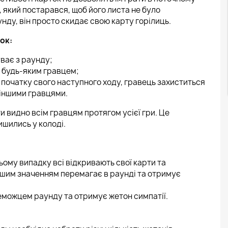
, який постарався, щоб його листа не було
нду, він просто скидає свою карту горілиць.
ок:
ває з раунду;
з будь-яким гравцем;
о початку свого наступного ходу, гравець захиститься
 іншими гравцями.
ути видно всім гравцям протягом усієї гри. Це
ишились у колоді.
ьому випадку всі відкривають свої карти та
ьшим значенням перемагає в раунді та отримує
еможцем раунду та отримує жетон симпатії.