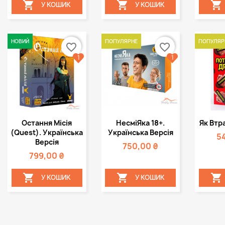



У КОШИК
У КОШИК
НОВИЙ
ПОПУЛЯРНЕ
ПОПУЛЯР
favorite_border
favorite_border
1
1
Швидкий
Швидкий



Остання Місія
НесміЯка 18+.
Як Втр
перегляд
перегляд
пе
(Quest). Українська
Українська Версія
5
Версія
750,00 ₴
799,00 ₴



У КОШИК
У КОШИК