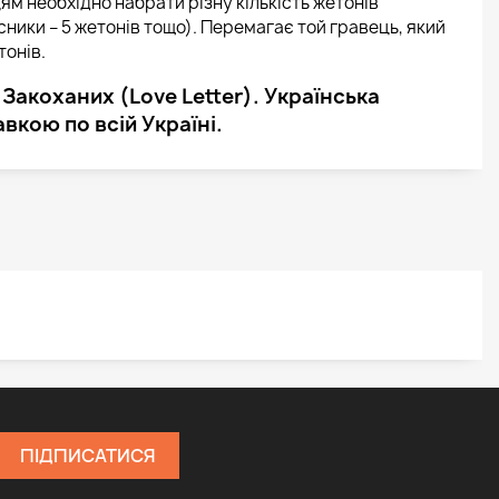
цям необхідно набрати різну кількість жетонів
асники – 5 жетонів тощо). Перемагає той гравець, який
тонів.
Закоханих (Love Letter). Українська
авкою по всій Україні.