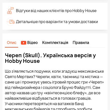
Відгуки від наших клієнтів про Hobby House
Детальніше про варіанти та умови доставки
Опис
Відео
Комплектація
Правила
Череп (Skull). Українська версія у
Hobby House
Що з'являється подумки, коли згадуєш мексиканське
Свято Мертвих? Черепи, квіти, таємниці та містика —
саме це і пронизує увесь ігровий процес гри «Череп»
від геймдизайнера і соціолога Бруно Файдутті. Сам
автор назвав цю гру «квінтесенцією блефу», де все
найважливіше відбувається в головах гравців.
Учасники перетворяться на ватажків банд
мексиканських байкерів та спробують здобути