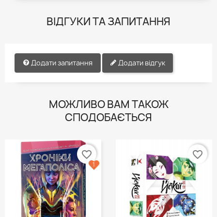
ВІДГУКИ ТА ЗАПИТАННЯ
Додати запитання
Додати відгук
МОЖЛИВО ВАМ ТАКОЖ
СПОДОБАЄТЬСЯ
favorite_border
favorite_border
1