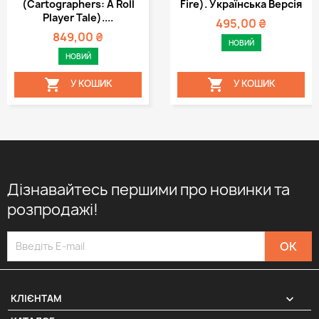
(Cartographers: A Roll
Fire). Українська Версія
Player Tale)....
495,00 ₴
849,00 ₴
НОВИЙ
НОВИЙ


У КОШИК
У КОШИК
Дізнавайтесь першими про новинки та
розпродажі!

КЛІЄНТАМ