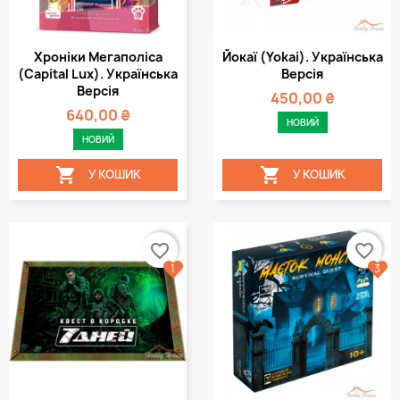
Хроніки Мегаполіса
Йокаї (Yokai). Українська
(Capital Lux). Українська
Версія
Версія
450,00 ₴
640,00 ₴
НОВИЙ
НОВИЙ


У КОШИК
У КОШИК
favorite_border
favorite_border
1
3