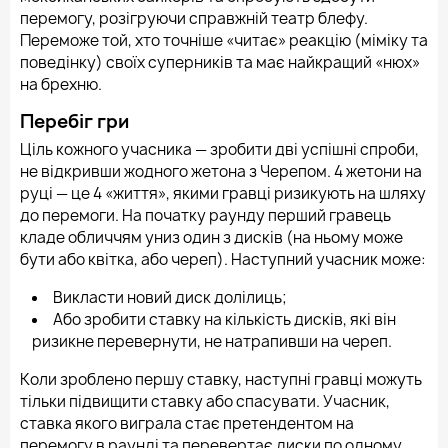
перемогу, розігруючи справжній театр блефу.
Переможе той, хто точніше «читає» реакцію (міміку та
поведінку) своїх суперників та має найкращий «нюх»
на брехню.
Перебіг гри
Ціль кожного учасника — зробити дві успішні спроби,
не відкривши жодного жетона з Черепом. 4 жетони на
руці — це 4 «життя», якими гравці ризикують на шляху
до перемоги. На початку раунду перший гравець
кладе обличчям униз один з дисків (на ньому може
бути або квітка, або череп). Наступний учасник може:
Викласти новий диск долілиць;
Або зробити ставку на кількість дисків, які він
ризикне перевернути, не натрапивши на череп.
Коли зроблено першу ставку, наступні гравці можуть
тільки підвищити ставку або спасувати. Учасник,
ставка якого виграла стає претендентом на
перемогу в раунді та перевертає диски по одному,