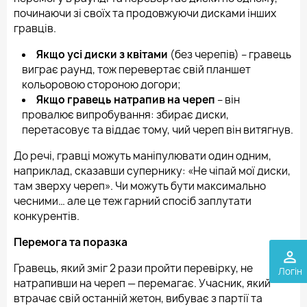
починаючи зі своїх та продовжуючи дисками інших
гравців.
Якщо усі диски з квітами
(без черепів) – гравець
виграє раунд, тож перевертає свій планшет
кольоровою стороною догори;
Якщо гравець натрапив на череп
– він
провалює випробування: збирає диски,
перетасовує та віддає тому, чий череп він витягнув.
До речі, гравці можуть маніпулювати один одним,
наприклад, сказавши супернику: «Не чіпай мої диски,
там зверху череп». Чи можуть бути максимально
чесними… але це теж гарний спосіб заплутати
конкурентів.
Перемога та поразка
perm_identity
Гравець, який зміг 2 рази пройти перевірку, не
Логін
натрапивши на череп — перемагає. Учасник, який
втрачає свій останній жетон, вибуває з партії та