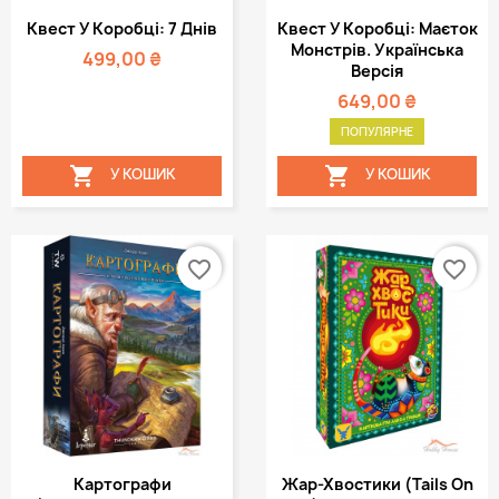
Квест У Коробці: 7 Днів
Квест У Коробці: Маєток
Монстрів. Українська
499,00 ₴
Версія
649,00 ₴
ПОПУЛЯРНЕ


У КОШИК
У КОШИК
favorite_border
favorite_border
Картографи
Жар-Хвостики (Tails On