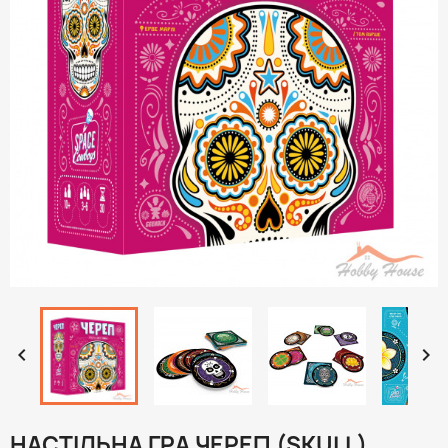


НАСТІЛЬНА ГРА ЧЕРЕП (SKULL).