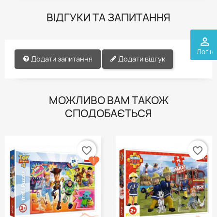
ВІДГУКИ ТА ЗАПИТАННЯ
perm_identity
Логін
Додати запитання
Додати відгук
МОЖЛИВО ВАМ ТАКОЖ
СПОДОБАЄТЬСЯ
favorite_border
favorite_border
1