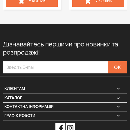


У КОШИК
У КОШИК
Дізнавайтесь першими про новинки та
розпродажі!

КЛІЄНТАМ

КАТАЛОГ
КОНТАКТНА ІНФОРМАЦІЯ
keyboard_arrow_down
ГРАФІК РОБОТИ
keyboard_arrow_down