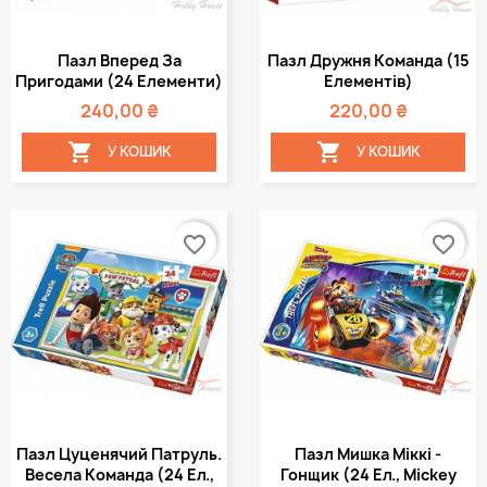
Пазл Вперед За
Пазл Дружня Команда (15
Пригодами (24 Елементи)
Елементів)
240,00 ₴
220,00 ₴


У КОШИК
У КОШИК
favorite_border
favorite_border
Пазл Цуценячий Патруль.
Пазл Мишка Міккі -
Весела Команда (24 Ел.,
Гонщик (24 Ел., Mickey