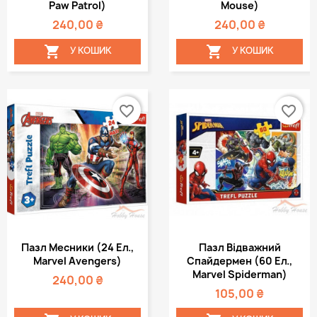
Paw Patrol)
Mouse)
240,00 ₴
240,00 ₴


У КОШИК
У КОШИК
favorite_border
favorite_border
Пазл Месники (24 Ел.,
Пазл Відважний
Marvel Avengers)
Спайдермен (60 Ел.,
Marvel Spiderman)
240,00 ₴
105,00 ₴