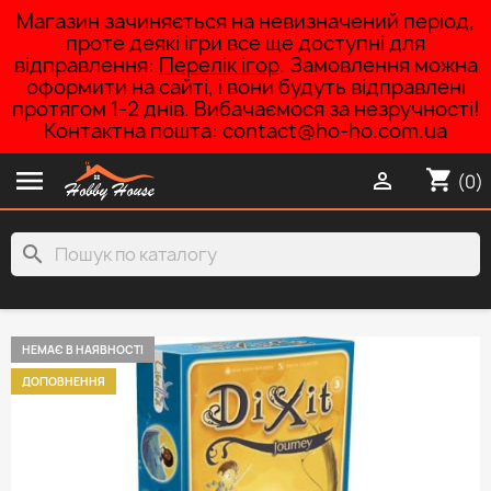
Магазин зачиняється на невизначений період,
проте деякі ігри все ще доступні для
відправлення:
Перелік ігор
. Замовлення можна
оформити на сайті, і вони будуть відправлені
протягом 1-2 днів. Вибачаємося за незручності!
Контактна пошта: contact@ho-ho.com.ua

shopping_cart

(0)
search
НЕМАЄ В НАЯВНОСТІ
ДОПОВНЕННЯ