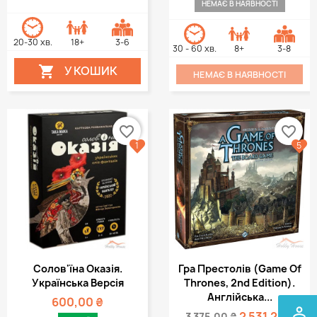
НЕМАЄ В НАЯВНОСТІ
20-30 хв.
18+
3-6
30 - 60 хв.
8+
3-8
У КОШИК

НЕМАЄ В НАЯВНОСТІ
favorite_border
favorite_border
1
5
Солов'їна Оказія.
Гра Престолів (Game Of
Українська Версія
Thrones, 2nd Edition).
Англійська...
600,00 ₴
perm_identity
2 531,25 ₴
3 375,00 ₴