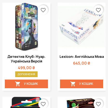
favorite_border
favorite_border
Детектив Клуб: Нуар.
Lexicon: Англійська Мова
Українська Версія
645,00 ₴
499,00 ₴
ДОПОВНЕННЯ


У КОШИК
У КОШИК
favorite_border
favorite_border