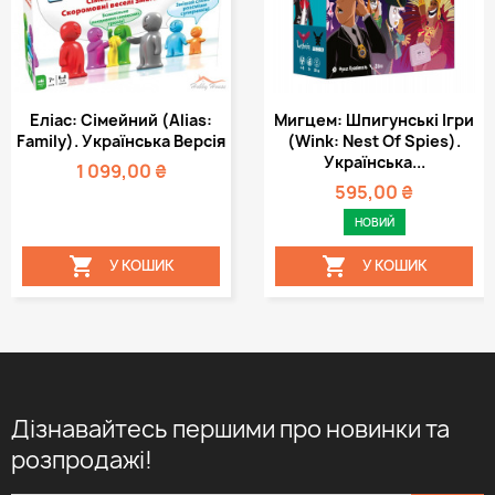
Еліас: Cімейний (Alias:
Мигцем: Шпигунські Ігри
Family). Українська Версія
(Wink: Nest Of Spies).
Українська...
1 099,00 ₴
595,00 ₴
НОВИЙ


У КОШИК
У КОШИК
Дізнавайтесь першими про новинки та
розпродажі!