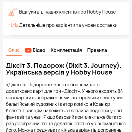
Відгуки від наших клієнтів про Hobby House
Детальніше про варіанти та умови доставки
Опис
Відео
Комплектація
Правила
Діксіт 3. Подорож (Dixit 3. Journey).
Українська версія у Hobby House
«Діксіт 3: Подорож» являє собою комплект
додаткових карт для гри «Діксіт». У нього входять 84
нові картки із зображеннями, автором яких виступив
бельгійський художник і автор коміксів Ксав'єр
Колетт. Гравцям належить захоплива подорож у світ
фантазії та уяви. Якщо базовий комплект вже багато
раз розіграний, то це додаток істотно урізноманітнює
його. Можна поєднувати кілька варіантів доповнень