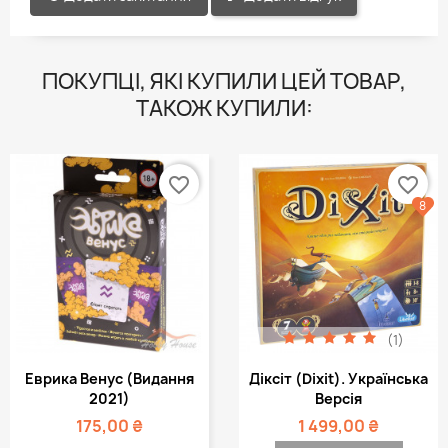
ПОКУПЦІ, ЯКІ КУПИЛИ ЦЕЙ ТОВАР,
ТАКОЖ КУПИЛИ:
favorite_border
favorite_border
8
(1)
Еврика Венус (видання
Діксіт (Dixit). Українська
2021)
Версія
175,00 ₴
1 499,00 ₴