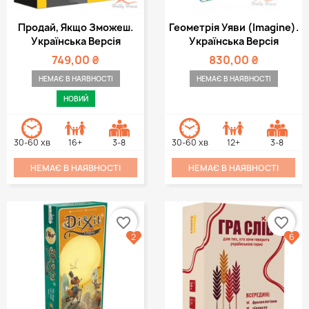
Продай, Якщо Зможеш.
Геометрія Уяви (Imagine).
Українська Версія
Українська Версія
749,00 ₴
830,00 ₴
НЕМАЄ В НАЯВНОСТІ
НЕМАЄ В НАЯВНОСТІ
НОВИЙ
30-60 хв
16+
3-8
30-60 хв
12+
3-8
НЕМАЄ В НАЯВНОСТІ
НЕМАЄ В НАЯВНОСТІ
favorite_border
favorite_border
2
6