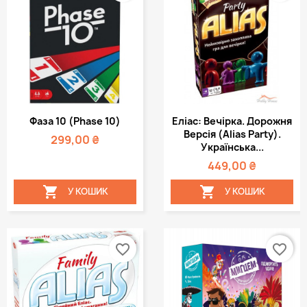
Фаза 10 (Phase 10)
Еліас: Вечірка. Дорожня
Версія (Alias Party).
299,00 ₴
Українська...
449,00 ₴


У КОШИК
У КОШИК
favorite_border
favorite_border