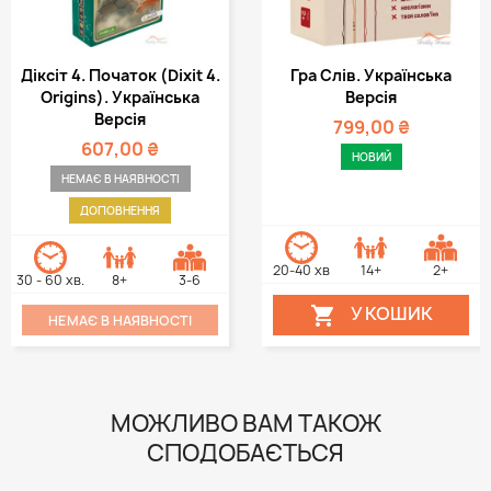
Діксіт 4. Початок (Dixit 4.
Гра Слів. Українська
Origins). Українська
Версія
Версія
799,00 ₴
607,00 ₴
НОВИЙ
НЕМАЄ В НАЯВНОСТІ
ДОПОВНЕННЯ
20-40 хв
14+
2+
30 - 60 хв.
8+
3-6
У КОШИК

НЕМАЄ В НАЯВНОСТІ
МОЖЛИВО ВАМ ТАКОЖ
СПОДОБАЄТЬСЯ