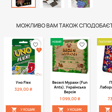
МОЖЛИВО ВАМ ТАКОЖ СПОДОБАЄ
НОВИЙ
ПОПУЛЯР
favorite_border
favorite_border
1
Швидкий
Швидкий



Уно Flex
Веселі Мурахи (Fun
П
перегляд
перегляд
пе
Ants). Українська
Лабора
329,00 ₴
Версія
1 099,00 ₴
7



У КОШИК
У КОШИК