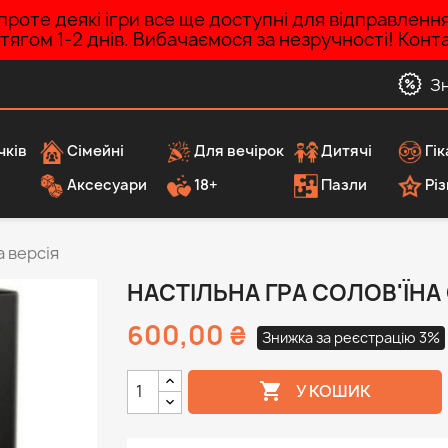
роте деякі ігри все ще доступні для відправленн
ротягом 1-2 днів. Вибачаємося за незручності! Ко
З
чків
Сімейні
Для вечірок
Дитячі
Гік
Аксесуари
18+
Пазли
Різ
а версія
НАСТІЛЬНА ГРА СОЛОВ'ЇНА 
600,00 ₴
Знижка за реєстрацію 3%

У КОШИК