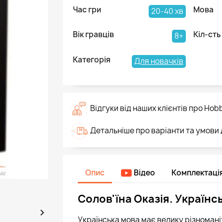
Час гри
Мова
20-40 хв
Вік гравців
Кіл-сть
8+
Категорія
Для новачків
Відгуки від наших клієнтів про Hob
Детальніше про варіанти та умови
Опис
Відео
Комплектаці
Солов'їна Оказія. Українс

Українська мова має велику різноманітн