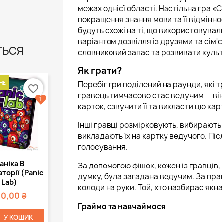
межах однієї області. Настільна гра «
покращення знання мови та її відміннос
будуть схожі на ті, що використовували
варіантом дозвілля із друзями та сім'
ТЬСЯ
словниковий запас та розвивати культ
Як грати?
Перебіг гри поділений на раунди, які 
НЕ
favorite_border
гравець тимчасово стає ведучим — він
1
карток, озвучити її та викласти цю ка
Інші гравці розмірковують, вибирають к
викладають їх на картку ведучого. Пі
голосування.
Швидкий
аніка В
За допомогою фішок, кожен із гравців, 
регляд
торії (Panic
думку, була загадана ведучим. За пра
Lab)
колоди на руки. Той, хто назбирає якна
30,00 ₴
Граймо та навчаймося
У КОШИК