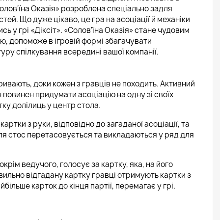
Солов'їна Оказія» розроблена спеціально задля
тей. Що дуже цікаво, це гра на асоціації й механіки
сь у грі «Діксіт». «Солов'їна Оказія» стане чудовим
єю, допоможе в ігровій формі збагачувати
уру спілкування всередині вашої компанії.
тривають, доки кожен з гравців не походить. Активний
 повинен придумати асоціацію на одну зі своїх
ртку долілиць у центр стола.
артки з руки, відповідно до загаданої асоціації, та
сля стос перетасовується та викладаються у ряд для
окрім ведучого, голосує за картку, яка, на його
вильно відгадану картку гравці отримують картки з
йбільше карток до кінця партії, перемагає у грі.