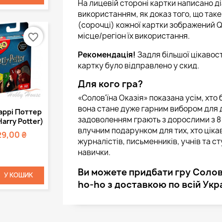
На лицевій стороні картки написано д
використанням, як доказ того, що таке 
(сорочці) кожної картки зображений Q
місце/регіон їх використання.
favorite_border
Рекомендація!
Задля більшої цікавост
картку було відправлено у скид.
Для кого гра?
«Солов'їна Оказія» показана усім, хто 
вона стане дуже гарним вибором для д
Швидкий
аррі Поттер
задоволенням грають з дорослими з 8 
регляд
Harry Potter)
влучним подарунком для тих, хто ціка
29,00 ₴
журналістів, письменників, учнів та ст
навички.
Ви можете придбати гру Солов'
У КОШИК
ho-ho з доставкою по всій Укра