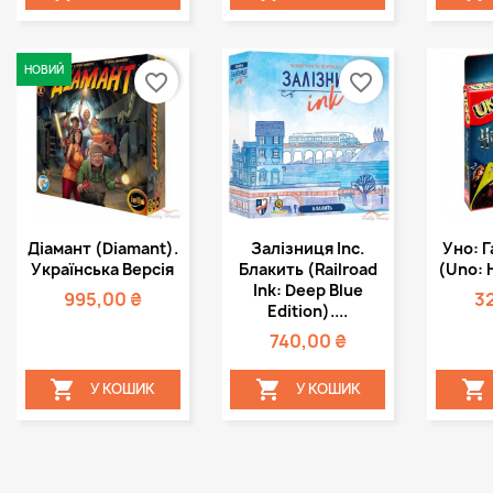
НОВИЙ
favorite_border
favorite_border
Швидкий
Швидкий



Діамант (Diamant).
Залізниця Inc.
Уно: Г
перегляд
перегляд
пе
Українська Версія
Блакить (Railroad
(Uno: 
Ink: Deep Blue
995,00 ₴
3
Edition)....
740,00 ₴



У КОШИК
У КОШИК