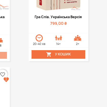
д
Швидкий перегляд

ька
Гра Слів. Українська Версія
799,00 ₴
20-40 хв
14+
2+
8

У КОШИК
favorite_border
2