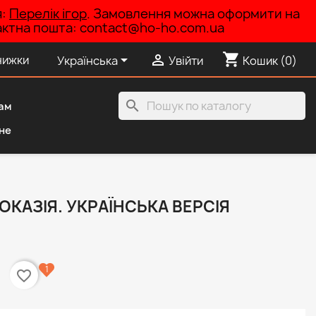
я:
Перелік ігор
. Замовлення можна оформити на
нтактна пошта: contact@ho-ho.com.ua
shopping_cart


нижки
Українська
Увійти
Кошик
(0)
search
ам
не
ОКАЗІЯ. УКРАЇНСЬКА ВЕРСІЯ
1
favorite_border