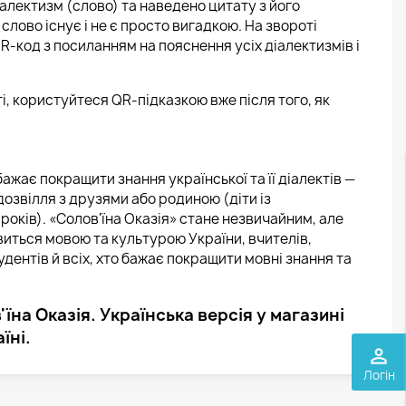
іалектизм (слово) та наведено цитату з його
слово існує і не є просто вигадкою. На звороті
R-код з посиланням на пояснення усіх діалектизмів і
і, користуйтеся QR-підказкою вже після того, як
бажає покращити знання української та її діалектів —
озвілля з друзями або родиною (діти із
років). «Солов'їна Оказія» стане незвичайним, але
виться мовою та культурою України, вчителів,
удентів й всіх, хто бажає покращити мовні знання та
їна Оказія. Українська версія у магазині
їні.
perm_identity
Логін