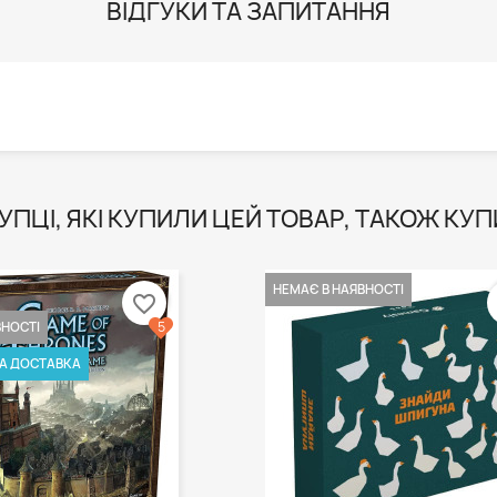
ВІДГУКИ ТА ЗАПИТАННЯ
УПЦІ, ЯКІ КУПИЛИ ЦЕЙ ТОВАР, ТАКОЖ КУП
НЕМАЄ В НАЯВНОСТІ
favorite_border
5
ВНОСТІ
А ДОСТАВКА