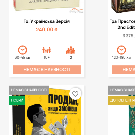
Швидкий перегляд
Шви


Го. Українська Версія
Гра Престол
2nd Edit
240,00 ₴
3 375
30-45 хв
10+
2
120-180 хв
НЕМАЄ В НАЯВНОСТІ
НЕМА
НЕМАЄ В НАЯВНОСТІ
НЕМАЄ В НАЯ
favorite_border
НОВИЙ
ДОПОВНЕННЯ