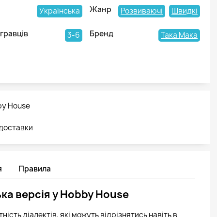
Жанр
Українська
Розвиваючі
Швидкі
 гравців
Бренд
3-6
Така Мака
by House
 доставки
я
Правила
ька версія у Hobby House
ість діалектів, які можуть відрізнятись навіть в