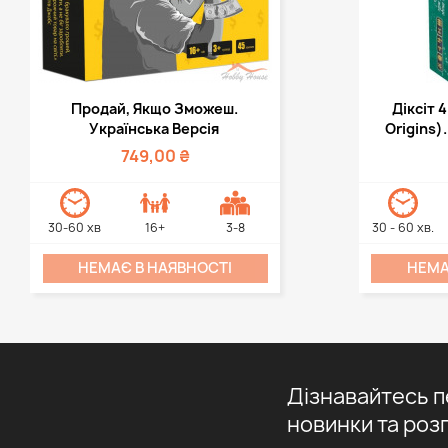
Швидкий перегляд
Шви


Продай, Якщо Зможеш.
Діксіт 4
Українська Версія
Origins)
749,00 ₴
30-60 хв
16+
3-8
30 - 60 хв.
НЕМАЄ В НАЯВНОСТІ
НЕМА
Дізнавайтесь 
новинки та роз