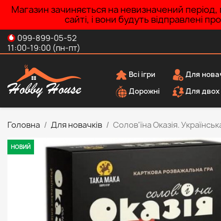
Магазин зачиняється на невизначений період, п
сайті, і вони будуть відправлені п
099-899-05-52
11:00-19:00 (пн-пт)
Всі ігри
Для нова
Дорожні
Для двох
Головна
Для новачків
Солов'їна Оказія. Українськ
НОВИЙ