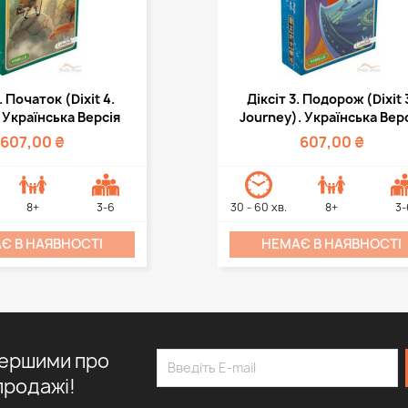
дкий перегляд
Швидкий перегля

. Початок (Dixit 4.
Діксіт 3. Подорож (Dixit 
. Українська Версія
Journey). Українська Вер
607,00 ₴
607,00 ₴
8+
3-6
30 - 60 хв.
8+
3-
Є В НАЯВНОСТІ
НЕМАЄ В НАЯВНОСТІ
першими про
продажі!