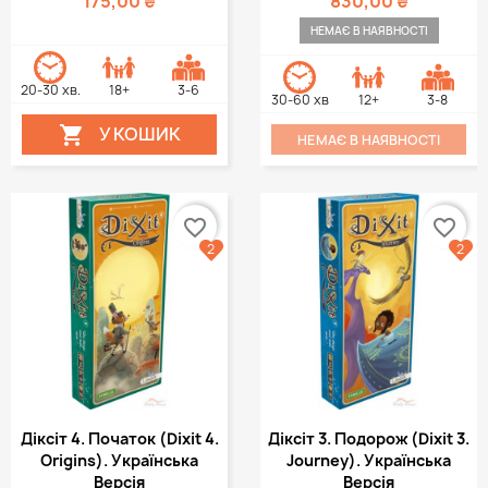
175,00 ₴
830,00 ₴
НЕМАЄ В НАЯВНОСТІ
20-30 хв.
18+
3-6
30-60 хв
12+
3-8
У КОШИК

НЕМАЄ В НАЯВНОСТІ
favorite_border
favorite_border
2
2
Діксіт 4. Початок (Dixit 4.
Діксіт 3. Подорож (Dixit 3.
Origins). Українська
Journey). Українська
Версія
Версія