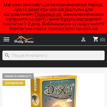
Магазин зачиняється на невизначений період,
проте деякі ігри все ще доступні для
відправлення:
Перелік ігор
. Замовлення можна
оформити на сайті, і вони будуть відправлені
протягом 1-2 днів. Вибачаємося за незручності!
Контактна пошта: contact@ho-ho.com.ua

shopping_cart

(0)
search
НЕМАЄ В НАЯВНОСТІ
ДОПОВНЕННЯ