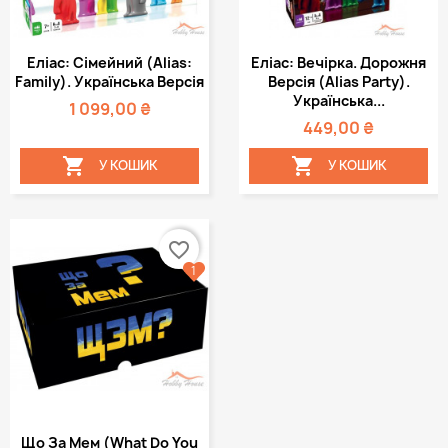
Еліас: Cімейний (Alias:
Еліас: Вечірка. Дорожня
Family). Українська Версія
Версія (Alias Party).
Українська...
1 099,00 ₴
449,00 ₴


У КОШИК
У КОШИК
favorite_border
1
Що За Мем (What Do You