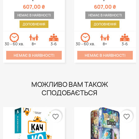
607,00 ₴
607,00 ₴
НЕМАЄ В НАЯВНОСТІ
НЕМАЄ В НАЯВНОСТІ
ДОПОВНЕННЯ
ДОПОВНЕННЯ
30 - 60 хв.
8+
3-6
30 - 60 хв.
8+
3-6
НЕМАЄ В НАЯВНОСТІ
НЕМАЄ В НАЯВНОСТІ
МОЖЛИВО ВАМ ТАКОЖ
СПОДОБАЄТЬСЯ
favorite_border
favorite_border