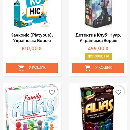
Качконіс (Platypus).
Детектив Клуб: Нуар.
Українська Версія
Українська Версія
810,00 ₴
499,00 ₴
ДОПОВНЕННЯ


У КОШИК
У КОШИК
favorite_border
favorite_border