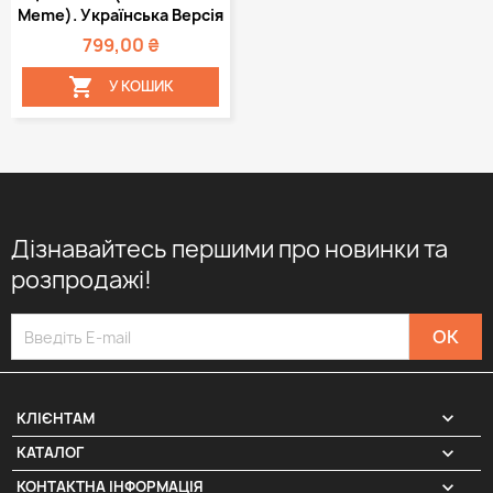
Meme). Українська Версія
799,00 ₴

У КОШИК
Дізнавайтесь першими про новинки та
розпродажі!

КЛІЄНТАМ

КАТАЛОГ
КОНТАКТНА ІНФОРМАЦІЯ
keyboard_arrow_down