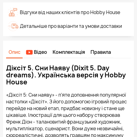
Відгуки від наших клієнтів про Hobby House
Детальніше про варіанти та умови доставки
Опис
Відео
Комплектація
Правила
Діксіт 5. Сни Наяву (Dixit 5. Day
dreams). Українська версія у Hobby
House
«Діксіт 5: Сни наяву» - п'яте доповнення популярної
настолки «Діксіт». З його допомогою ігровий процес
перейде на новий етап, придбає новизну і стане ще
цікавіше. Ілюстрації для цього набору створював
Френк Діон - талановитий французький художник,
мультиплікатор, сценарист. Вони дуже незвичайні,
сюрреалістичні, дозволять гравцям по максимуму