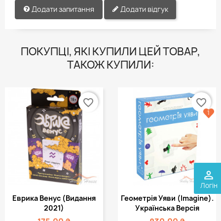
Додати запитання
Додати відгук
ПОКУПЦІ, ЯКІ КУПИЛИ ЦЕЙ ТОВАР,
ТАКОЖ КУПИЛИ:
favorite_border
favorite_border
1
perm_identity
Логін
Еврика Венус (видання
Геометрія Уяви (Imagine).
2021)
Українська Версія