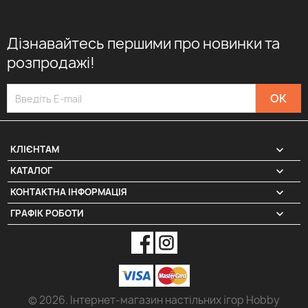
Дізнавайтесь першими про новинки та
розпродажі!

КЛІЄНТАМ

КАТАЛОГ
КОНТАКТНА ІНФОРМАЦІЯ
keyboard_arrow_down
ГРАФІК РОБОТИ
keyboard_arrow_down
© 2026. Інтернет-магазин настільних ігор Hobby