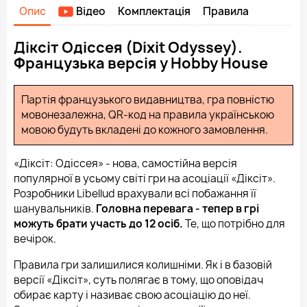
Опис
Відео
Комплектація
Правила
Діксіт Одіссея (Dixit Odyssey).
Французька версія у Hobby House
Партія французького видавництва, гра повністю
мовонезалежна, QR-код на правила українською
мовою будуть вкладені до кожного замовлення.
«Діксіт: Одіссея» - нова, самостійна версія
популярної в усьому світі гри на асоціації «Діксіт».
Розробники Libellud врахували всі побажання її
шанувальників.
Головна перевага - тепер в грі
можуть брати участь до 12 осіб.
Те, що потрібно для
вечірок.
Правила гри залишилися колишніми. Як і в базовій
версії «Діксіт», суть полягає в тому, що оповідач
обирає карту і називає свою асоціацію до неї.