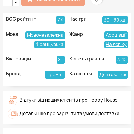
BGG рейтинг
Час гри
7.4
30 - 60 хв.
Мова
Жанр
Мовонезалежна
Асоціації
Французька
На логіку
Вік гравців
Кіл-сть гравців
8+
3-12
Бренд
Категорія
Ігромаг
Для вечірок
Відгуки від наших клієнтів про Hobby House
Детальніше про варіанти та умови доставки