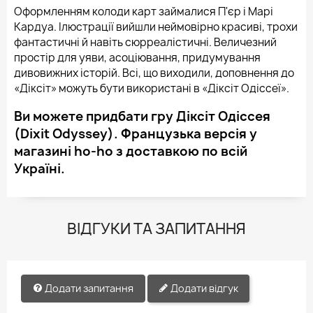
Оформленням колоди карт займалися П'єр і Марі
Кардуа. Ілюстрації вийшли неймовірно красиві, трохи
фантастичні й навіть сюрреалістичні. Величезний
простір для уяви, асоціювання, придумування
дивовижних історій. Всі, що виходили, доповнення до
«Діксіт» можуть бути використані в «Діксіт Одіссеї».
Ви можете придбати гру Діксіт Одіссея
(Dixit Odyssey). Французька версія у
магазині ho-ho з доставкою по всій
Україні.
ВІДГУКИ ТА ЗАПИТАННЯ
Додати запитання
Додати відгук