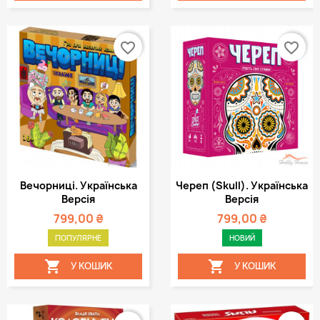
favorite_border
favorite_border
Вечорниці. Українська
Череп (Skull). Українська
Версія
Версія
799,00 ₴
799,00 ₴
ПОПУЛЯРНЕ
НОВИЙ


У КОШИК
У КОШИК