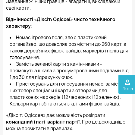
Завдання ж інших гравців - вгадати її, викладаючи
свої карти.
Відмінності «Діксіт: Одіссеї» чисто технічного
характеру:
Немає ігрового поля, але є пластиковий
органайзер, що дозволяє розмістити до 260 карт, а
також дерев'яних фішок-зайців, маркерів і полів для
голосування.
Замість зеленої карти з камінчиками -
прямокутна шкала з пронумерованими поділами від
1 до 30 для підрахунку очок.
perm_identity
Пристосувань для голосування немає, замість
Логін
них тепер спеціальні карти з отворами для
пластикових маркерів (12 червоних і 12 зелених).
Кольори карт збігаються з квітами фішок-зайців.
«Діксіт: Одіссея» дає можливість розіграти
командний і паті-варіант партії.
Про це докладніше
можна прочитати в правилах.