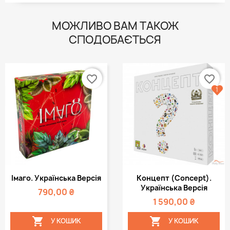
МОЖЛИВО ВАМ ТАКОЖ
СПОДОБАЄТЬСЯ
favorite_border
favorite_border
1
Імаго. Українська Версія
Концепт (Concept).
Українська Версія
790,00 ₴
1 590,00 ₴


У КОШИК
У КОШИК