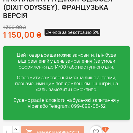
(DIXIT ODYSSEY). ФРАНЦУЗЬКА
ВЕРСІЯ
1 399,00 ₴
Знижка за реєстрацію 3%
1 150,00 ₴
Цей товар все ще можна замовити, і він буде
відправлений у день замовлення (за умови
оформлення до 14:00) або наступного дня.
Оформити замовлення можна лише з іграми,
позначеними цим повідомленням. Інші ігри, на
жаль, замовити неможливо.
Будемо раді відповісти на будь-які запитання у
Viber або Telegram: 099-899-05-52
1

favorite_border
НЕМАЄ В НАЯВНОСТІ