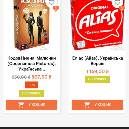
favorite_border
favorite_border
2
2
Кодові Імена: Малюнки
Еліас (Alias). Українська
(Codenames: Pictures).
Версія
Українська...
1 149,00 ₴
807,50 ₴
950,00 ₴
ПОПУЛЯРНЕ
-15%
ПОПУЛЯРНЕ


У КОШИК
У КОШИК