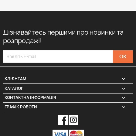
Дізнавайтесь першими про новинки та
розпродажі!

КЛІЄНТАМ

КАТАЛОГ
КОНТАКТНА ІНФОРМАЦІЯ
keyboard_arrow_down
ГРАФІК РОБОТИ
keyboard_arrow_down