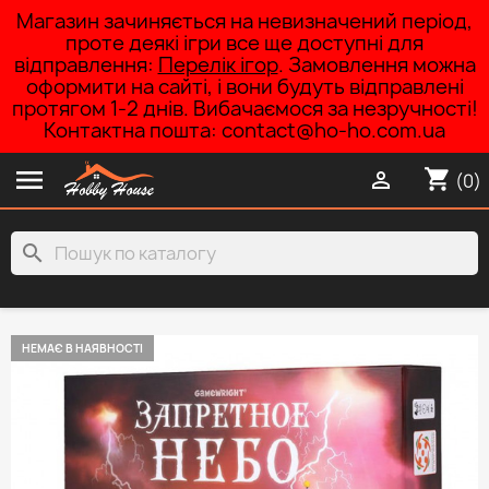
Магазин зачиняється на невизначений період,
проте деякі ігри все ще доступні для
відправлення:
Перелік ігор
. Замовлення можна
оформити на сайті, і вони будуть відправлені
протягом 1-2 днів. Вибачаємося за незручності!
Контактна пошта: contact@ho-ho.com.ua

shopping_cart

(0)
search
НЕМАЄ В НАЯВНОСТІ