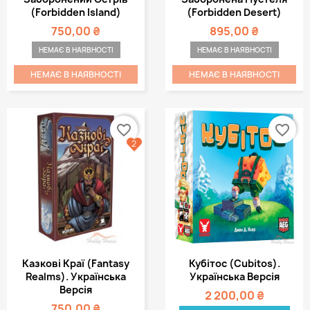
(Forbidden Island)
(Forbidden Desert)
750,00 ₴
895,00 ₴
НЕМАЄ В НАЯВНОСТІ
НЕМАЄ В НАЯВНОСТІ
НЕМАЄ В НАЯВНОСТІ
НЕМАЄ В НАЯВНОСТІ
favorite_border
favorite_border
2
Казкові Краї (Fantasy
Кубітос (Cubitos).
Realms). Українська
Українська Версія
Версія
2 200,00 ₴
750,00 ₴