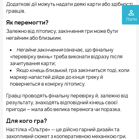
Додаткові дії можуть надати деякі карти або здібності
гравців.
perm_identity
Логін
Як перемогти?
Залежно від літопису, закінчення гри може бути
негайним або близьким.
Негайне закінчення
означає, що фінальну
«перевірку вмінь» треба виконати відразу після
зачитування карти;
Якщо
кінець близький
, гра закінчиться тоді, коли
маркер напастей дійде до кінця треку й
повернеться в комірку літопису.
Гравці проводять фінальну перевірку й, залежно від
результату, знаходять відповідний кінець своєї
пригоди — мала або велика перемога чи поразка.
Для кого гра?
Настілка «Ольтре» — це дійсно гарний дизайн та
захопливий сюжет з кооперативною механікою гри,