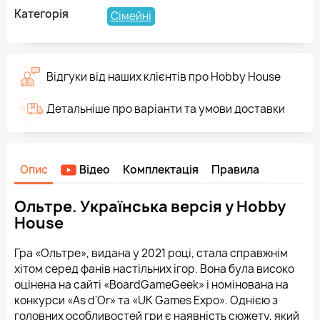
Категорія
Сімейні
Відгуки від наших клієнтів про Hobby House
Детальніше про варіанти та умови доставки
Опис
Відео
Комплектація
Правила
Ольтре. Українська версія у Hobby
House
Гра «Ольтре», видана у 2021 році, стала справжнім
хітом серед фанів настільних ігор. Вона була високо
оцінена на сайті «BoardGameGeek» і номінована на
конкурси «As d'Or» та «UK Games Expo». Однією з
головних особливостей гри є наявність сюжету, який