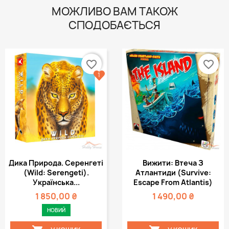
МОЖЛИВО ВАМ ТАКОЖ
СПОДОБАЄТЬСЯ
favorite_border
favorite_border
1
Дика Природа. Серенгеті
Вижити: Втеча З
(Wild: Serengeti).
Атлантиди (Survive:
Українська...
Escape From Atlantis)
1 850,00 ₴
1 490,00 ₴
НОВИЙ