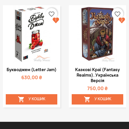
favorite_border
favorite_border
1
2
Букводжем (Letter Jam)
Казкові Краї (Fantasy
Realms). Українська
630,00 ₴
Версія
750,00 ₴


У КОШИК
У КОШИК