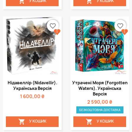


У КОШИК
У КОШИК
favorite_border
favorite_border
1
1
Нідавеллір (Nidavellir).
Утрачені Моря (Forgotten
Українська Версія
Waters). Українська
Версія
1 600,00 ₴
2 590,00 ₴
БЕЗКОШТОВНА ДОСТАВКА


У КОШИК
У КОШИК