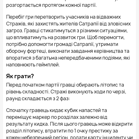
розгортається протягом кожної партії.
Перебіг гри перетворить учасників на відважних
Стражів, які захистять жителів Сатрапії від зловісних
загроз. Гравці стикатимуться з різними ситуаціями,
що впливатимуть на розвиток гри. Щоб перемогти,
потрібно допомогти громаді Сатрапії, утримати
оборону фортеці, виконати завдання керівництва та
впоратися з багатьма непередбаченими подіями, які
наповнюють геймплей.
Як грати?
Перед початком партії гравці обирають літопис та
рівень складності. Стражі виконують ходи по черзі,
раунд складається з 2 фаз:
Спочатку гравець кидає кубик напастей та
переміщує маркер по розділах залежно від
результату кидка. Після цього гравець може відкрити
розділ літопису, втратити по 1 очку престижу за
кожен небезпечний регіон, додати карту інциденту чи