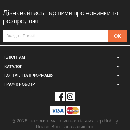
Дізнавайтесь першими про новинки та
розпродажі!

КЛІЄНТАМ

КАТАЛОГ
КОНТАКТНА ІНФОРМАЦІЯ
keyboard_arrow_down
ГРАФІК РОБОТИ
keyboard_arrow_down
© 2026. Інтернет-магазин настільних ігор Hobby
House. Всі права захищені.