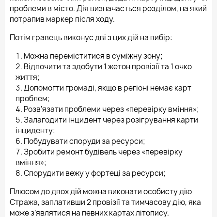
проблеми в місто. Дія визначається розділом, на який
потрапив маркер після ходу.
Потім гравець виконує дві з цих дій на вибір:
Можна переміститися в суміжну зону;
Відпочити та здобути 1 жетон провізії та 1 очко
життя;
Допомогти громаді, якщо в регіоні немає карт
проблем;
Розв‘язати проблеми через «перевірку вміння»;
Залагодити інцидент через розігрування карти
інциденту;
Побудувати споруди за ресурси;
Зробити ремонт будівель через «перевірку
вміння»;
Спорудити вежу у фортеці за ресурси;
Плюсом до двох дій можна виконати особисту дію
Стража, заплативши 2 провізії та тимчасову дію, яка
може з’являтися на певних картах літопису.