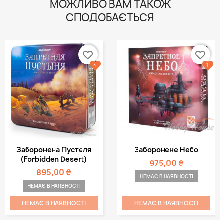
МОЖЛИВО ВАМ ТАКОЖ
СПОДОБАЄТЬСЯ
favorite_border
favorite_border
4
1
Заборонена Пустеля
Заборонене Небо
(Forbidden Desert)
975,00 ₴
895,00 ₴
НЕМАЄ В НАЯВНОСТІ
НЕМАЄ В НАЯВНОСТІ
НЕМАЄ В НАЯВНОСТІ
НЕМАЄ В НАЯВНОСТІ