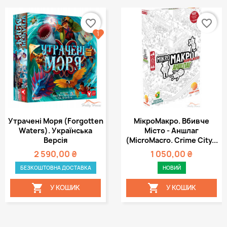
favorite_border
favorite_border
1
Утрачені Моря (Forgotten
МікроМакро. Вбивче
Waters). Українська
Місто - Аншлаг
Версія
(MicroMacro. Crime City...
2 590,00 ₴
1 050,00 ₴
БЕЗКОШТОВНА ДОСТАВКА
НОВИЙ


У КОШИК
У КОШИК