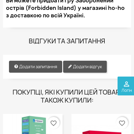
Ви можете придбати гру Заборонений
острів (Forbidden Island) у магазині ho-ho
з доставкою по всій Україні.
ВІДГУКИ ТА ЗАПИТАННЯ
Додати запитання
Додати відгук
perm_identity
Логін
ПОКУПЦІ, ЯКІ КУПИЛИ ЦЕЙ ТОВАР,
ТАКОЖ КУПИЛИ:
favorite_border
favorite_border