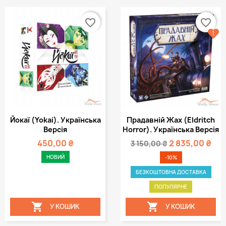
favorite_border
favorite_border
1
Йокаї (Yokai). Українська
Прадавній Жах (Eldritch
Версія
Horror). Українська Версія
450,00 ₴
2 835,00 ₴
3 150,00 ₴
НОВИЙ
-10%
БЕЗКОШТОВНА ДОСТАВКА
ПОПУЛЯРНЕ


У КОШИК
У КОШИК