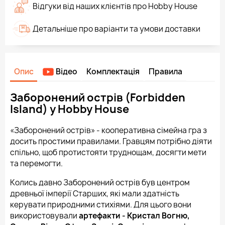
Відгуки від наших клієнтів про Hobby House
Детальніше про варіанти та умови доставки
Опис
Відео
Комплектація
Правила
Заборонений острів (Forbidden
Island) у Hobby House
«Заборонений острів» - кооперативна сімейна гра з
досить простими правилами. Гравцям потрібно діяти
спільно, щоб протистояти труднощам, досягти мети
та перемогти.
Колись давно Заборонений острів був центром
древньої імперії Старших, які мали здатність
керувати природними стихіями. Для цього вони
використовували
артефакти - Кристал Вогню,