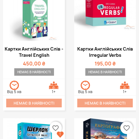
Картки Англійських Слів -
Картки Англійських Слів
Travel English
Irregular Verbs
450,00 ₴
195,00 ₴
НЕМАЄ В НАЯВНОСТІ
НЕМАЄ В НАЯВНОСТІ
Від 5 хв
1+
Від 5 хв
1+
НЕМАЄ В НАЯВНОСТІ
НЕМАЄ В НАЯВНОСТІ
favorite_border
favorite_border
1