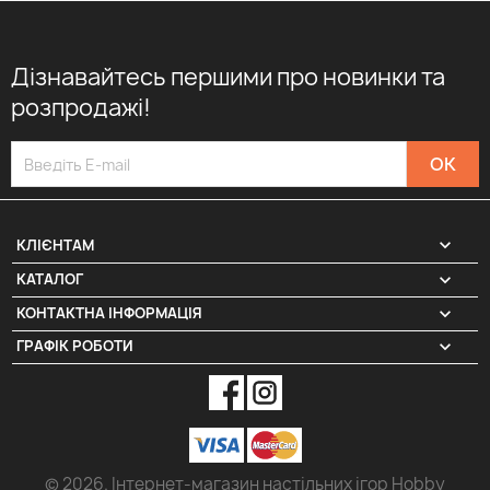
Дізнавайтесь першими про новинки та
розпродажі!

КЛІЄНТАМ

КАТАЛОГ
КОНТАКТНА ІНФОРМАЦІЯ
keyboard_arrow_down
ГРАФІК РОБОТИ
keyboard_arrow_down
© 2026. Інтернет-магазин настільних ігор Hobby