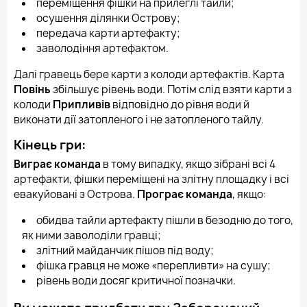
переміщення фішки на прилеглі тайли;
осушення ділянки Острову;
передача карти артефакту;
заволодіння артефактом.
Далі гравець бере карти з колоди артефактів. Карта
Повінь
збільшує рівень води. Потім слід взяти карти з
колоди
Припливів
відповідно до рівня води й
виконати дії затопленого і не затопленого тайлу.
Кінець гри:
Виграє команда
в тому випадку, якщо зібрані всі 4
артефакти, фішки переміщені на злітну площадку і всі
евакуйовані з Острова.
Програє команда
, якщо:
обидва тайли артефакту пішли в безодню до того,
як ними заволоділи гравці;
злітний майданчик пішов під воду;
фішка гравця не може «перепливти» на сушу;
рівень води досяг критичної позначки.