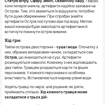
Статую Вітру, Сферу Землі, Океанічну чашу
. І зараз,
коли імперія зникла, артефакти надійно заховані на
Острові. Тим, хто зважиться їх відшукати, потрібно
бути дуже обережними. При спробах знайти
артефакти Острів поступово йде під воду. Метою
вашої команди буде заволодіти артефактами й
встигнути покинути острів живими.
Хід гри:
Тайли острова двосторонні -
суша і вода
. Спочатку з
них, обраних випадковим чином, складається сам
Острів
, що знаходиться на суші. Артефакти
розміщуються навколо. Кожному з них відповідають
два тайли. Гравцям роздаються карти та фішки
персонажів. У кожного персонажа є особлива
властивість. Встановлюється маркер рівня води.
Ходять гравці по черзі, але рішення, як діяти,
приймають спільно.
Хід кожного гравця може
складатися з трьох дій: