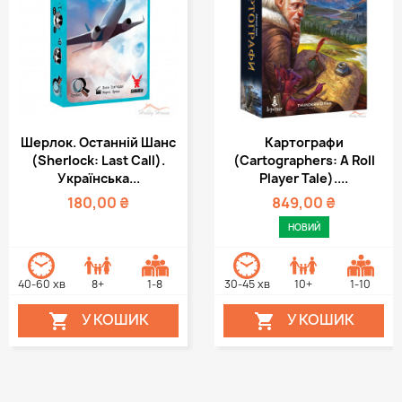
Шерлок. Останній Шанс
Картографи
(Sherlock: Last Call).
(Cartographers: A Roll
Українська...
Player Tale)....
180,00 ₴
849,00 ₴
НОВИЙ
40-60 хв
8+
1-8
30-45 хв
10+
1-10
У КОШИК
У КОШИК

