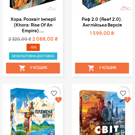
Хора. Розквіт Імперії
Риф 2.0 (Reef 2.0).
(Khora: Rise Of An
Англійська Версія
Empire)....
1 599,00 ₴
2 088,00 ₴
2 320,00 ₴
-10%
БЕЗКОШТОВНА ДОСТАВКА


У КОШИК
У КОШИК
favorite_border
favorite_border
1
1