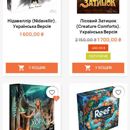
Нідавеллір (Nidavellir).
Лісовий Затишок
Українська Версія
(Creature Comforts).
Українська Версія
1 600,00 ₴
1 700,00 ₴
2 150,00 ₴
-450,00 ₴
ПОПУЛЯРНЕ


У КОШИК
У КОШИК
favorite_border
favorite_border
2