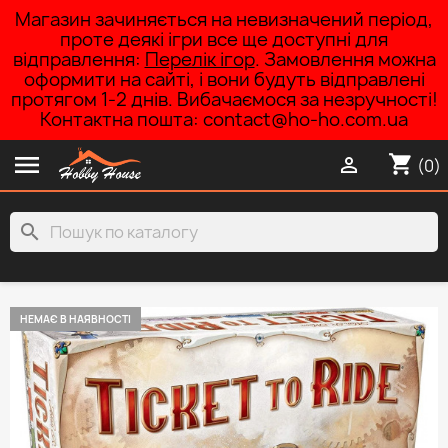
Магазин зачиняється на невизначений період,
проте деякі ігри все ще доступні для
відправлення:
Перелік ігор
. Замовлення можна
оформити на сайті, і вони будуть відправлені
протягом 1-2 днів. Вибачаємося за незручності!
Контактна пошта: contact@ho-ho.com.ua

shopping_cart

(0)
search
НЕМАЄ В НАЯВНОСТІ