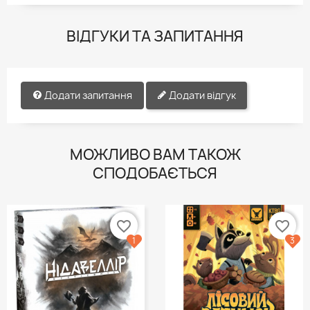
ВІДГУКИ ТА ЗАПИТАННЯ
Додати запитання
Додати відгук
МОЖЛИВО ВАМ ТАКОЖ
СПОДОБАЄТЬСЯ
favorite_border
favorite_border
1
3