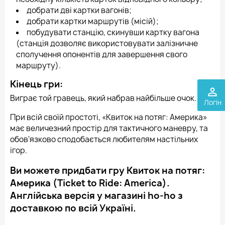
добрати дві картки вагонів;
добрати картки маршрутів (місій);
побудувати станцію, скинувши картку вагона
(станція дозволяє використовувати залізничне
сполучення опонентів для завершення свого
маршруту).
Кінець гри:
perm_identity
Виграє той гравець, який набрав найбільше очок.
Логін
При всій своїй простоті, «Квиток на потяг: Америка»
має величезний простір для тактичного маневру, та
обов'язково сподобається любителям настільних
ігор.
Ви можете придбати гру Квиток на потяг:
Америка (Ticket to Ride: America).
Англійська версія у магазині ho-ho з
доставкою по всій Україні.