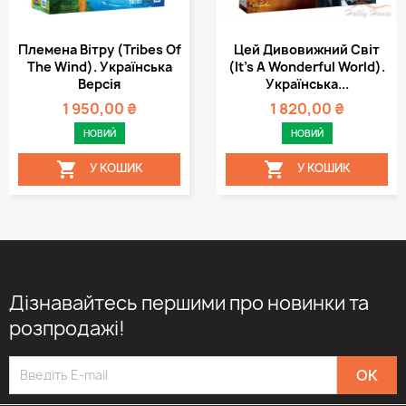
Племена Вітру (Tribes Of
Цей Дивовижний Світ
The Wind). Українська
(It's A Wonderful World).
Версія
Українська...
1 950,00 ₴
1 820,00 ₴
НОВИЙ
НОВИЙ


У КОШИК
У КОШИК
Дізнавайтесь першими про новинки та
розпродажі!