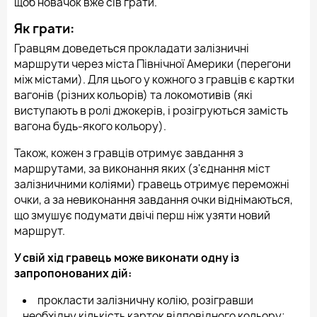
щоб новачок вже сів грати.
Як грати:
Гравцям доведеться прокладати залізничні
маршрути через міста Північної Америки (перегони
між містами). Для цього у кожного з гравців є картки
вагонів (різних кольорів) та локомотивів (які
виступають в ролі джокерів, і розігруються замість
вагона будь-якого кольору).
Також, кожен з гравців отримує завдання з
маршрутами, за виконання яких (з'єднання міст
залізничними коліями) гравець отримує переможні
очки, а за невиконання завдання очки віднімаються,
що змушує подумати двічі перш ніж узяти новий
маршрут.
У свій хід гравець може виконати одну із
запропонованих дій:
прокласти залізничну колію, розігравши
необхідну кількість карток відповідного кольору;