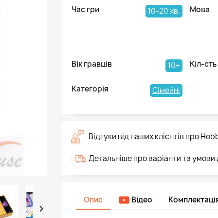
Час гри
Мова
10-20 хв.
Вік гравців
Кіл-сть
10+
Категорія
Сімейні
Відгуки від наших клієнтів про Hob
Детальніше про варіанти та умови
Опис
Відео
Комплектаці
