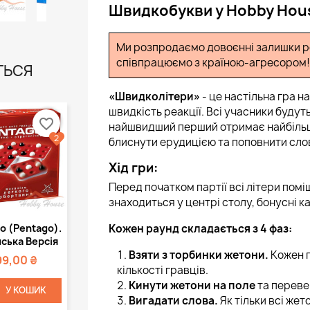
Швидкобукви у Hobby Hou
Ми розпродаємо довоєнні залишки ро
співпрацюємо з країною-агресором!
ТЬСЯ
«Швидколітери»
- це настільна гра н
швидкість реакції. Всі учасники будут
favorite_border
найшвидший перший отримає найбільш
2
блиснути ерудицією та поповнити сло
Хід гри:
Перед початком партії всі літери пом
знаходиться у центрі столу, бонусні к
Швидкий
Кожен раунд складається з 4 фаз:
о (Pentago).
регляд
ська Версія
Взяти з торбинки жетони.
Кожен г
99,00 ₴
кількості гравців.
Кинути жетони на поле
та переве
У КОШИК
Вигадати слова.
Як тільки всі же