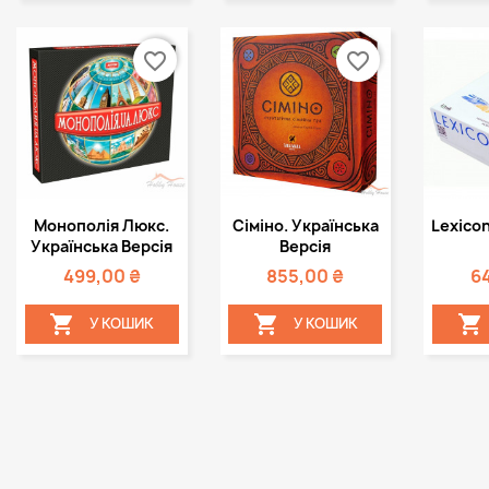
favorite_border
favorite_border
Швидкий
Швидкий



Монополія Люкс.
Сіміно. Українська
Lexicon
перегляд
перегляд
пе
Українська Версія
Версія
499,00 ₴
855,00 ₴
6



У КОШИК
У КОШИК