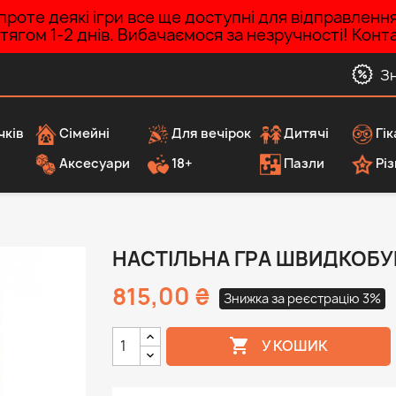
роте деякі ігри все ще доступні для відправленн
ротягом 1-2 днів. Вибачаємося за незручності! Ко
З
чків
Сімейні
Для вечірок
Дитячі
Гік
Аксесуари
18+
Пазли
Різ
НАСТІЛЬНА ГРА ШВИДКОБУ
815,00 ₴
Знижка за реєстрацію 3%

У КОШИК