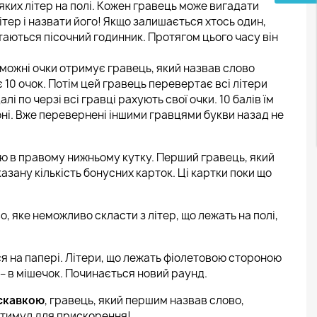
ких літер на полі. Кожен гравець може вигадати
ітер і назвати його! Якщо залишається хтось один,
таються пісочний годинник. Протягом цього часу він
можні очки отримує гравець, який назвав слово
 10 очок. Потім цей гравець перевертає всі літери
і по черзі всі гравці рахують свої очки. 10 балів їм
оні. Вже перевернені іншими гравцями букви назад не
 в правому нижньому кутку. Перший гравець, який
зану кількість бонусних карток. Ці картки поки що
, яке неможливо скласти з літер, що лежать на полі,
я на папері. Літери, що лежать фіолетовою стороною
 – в мішечок. Починається новий раунд.
искавкою
, гравець, який першим назвав слово,
стимул для прискорення!