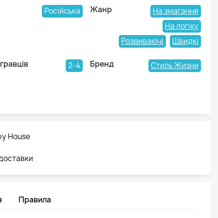
Жанр
Російська
На змагання
На логіку
Розвиваючі
Швидкі
 гравців
Бренд
2-4
Стиль Жизни
by House
 доставки
я
Правила