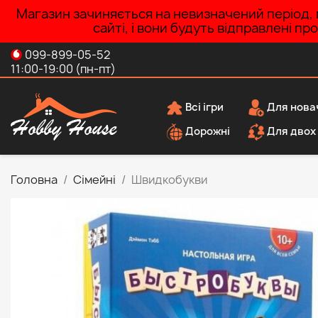
Магазин зачиняється на невизначений період, п
сайті, і вони будуть відправлені п
099-899-05-52
11:00-19:00 (пн-пт)
Всі ігри
Для нова
Дорожні
Для двох
Головна
Сімейні
Швидкобукви