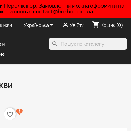
я:
Перелік ігор
. Замовлення можна оформити на
нтактна пошта: contact@ho-ho.com.ua
shopping_cart


нижки
Українська
Увійти
Кошик
(0)
search
ам
не
КВИ
1
favorite_border