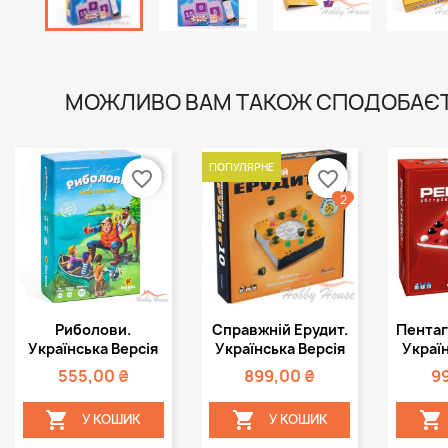
МОЖЛИВО ВАМ ТАКОЖ СПОДОБАЄ
ПОПУЛЯРНЕ
favorite_border
favorite_border
2
Швидкий
Швидкий



Риболови.
Справжній Ерудит.
Пентаг
перегляд
перегляд
пе
Українська Версія
Українська Версія
Україн
555,00 ₴
899,00 ₴
9



У КОШИК
У КОШИК