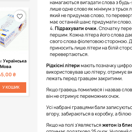
намагаються вигадати слова з будь-я
лише одне слово як мінімум з трьох л
який не придумав слово, то перевер
favorite_border
має останній шанс придумати слово.
Підрахувати очки.
Спочатку пере
першим. Кожна літера його слова дає
свого слова фіолетовою стороною. Дал
приносить лише літери на білій стор
перевертаються.
Швидкий
: Українська
Рідкісні літери
мають позначку цифрою
регляд
Мова
використовував цю літеру, отримує вка
45,00 ₴
лежать перед гравцем закритими.
У КОШИК
Якщо гравець помилився і назвав слово
він не отримує переможних очок.
Усі набрані гравцями бали записуютьс
вгору, забираються в коробку, а білою
Якщо на полі з'являється
жетон із бл
отримає додатково 25 очок. Чудовий 