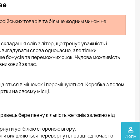
se
сійських товарів та більше жодним чином не
а складання слів з літер, що тренує уважність і
ь вигадувати слова одночасно, але тільки
е бонусів та переможних очок. Чудова можливість
вниковий запас.
іщаються в мішечок і перемішуються. Коробка з полем
артки на своєму місці.
равець бере певну кількість жетонів залежно від
рнути усі білою стороною вгору.
perm_identity
тони виявляються перевернуті, гравці одночасно
Логін