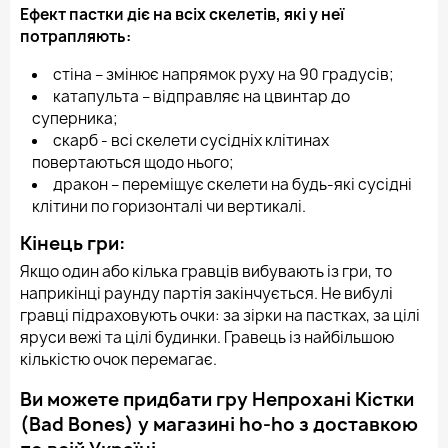
Ефект пастки діє на всіх скелетів, які у неї
потрапляють:
стіна – змінює напрямок руху на 90 градусів;
катапульта – відправляє на цвинтар до
суперника;
скарб - всі скелети сусідніх клітинах
повертаються щодо нього;
дракон – переміщує скелети на будь-які сусідні
клітини по горизонталі чи вертикалі.
Кінець гри:
Якщо один або кілька гравців вибувають із гри, то
наприкінці раунду партія закінчується. Не вибулі
гравці підраховують очки: за зірки на пастках, за цілі
яруси вежі та цілі будинки. Гравець із найбільшою
кількістю очок перемагає.
Ви можете придбати гру Непрохані Кістки
(Bad Bones) у магазині ho-ho з доставкою