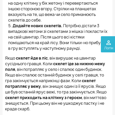
на одну клітину у бік жетону і перевертаються
іншою стороною вгору. Стрілки на планшетах
вказують на те, що вежа чи село приманюють
скелетів до себе.
Додайте нових скелетів.
Потрібно дістати 3
випадкові жетони зі скелетами з мішка і покласти їх
на свій цвинтар. Після цього всі кістяки
perm_identity
поміщаються на край лісу. Вони тільки-но прибули й
Логін
в гру вступлять у наступному раунді.
Якщо
скелет йде в ліс
, він вирушає на цвинтар
сусіднього гравця. Коли
скелет іде за нижню межу
поля
, він потрапляє у село і спалює один будинок.
Якщо він спалює останній будинок у селі гравця, то
гра закінчується наприкінці фази. Коли
скелет
потрапляє у вежу
, він знищує один із її ярусів. Якщо
це був останній ярус вежі, то гра закінчується. Якщо
скелет приходить на клітину з героєм
, він миттєво
знищується. При цьому він не ушкоджує пастку і не
краде скарб.