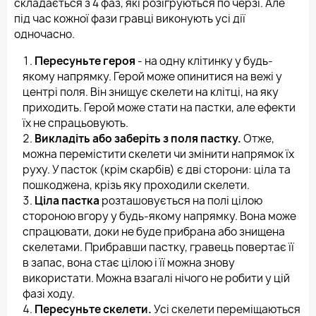
складається з 4 фаз, які розігруються по черзі. Але
під час кожної фази гравці виконують усі дії
одночасно.
Пересуньте героя
- на одну клітинку у будь-
якому напрямку. Герой може опинитися на вежі у
центрі поля. Він знищує скелети на клітці, на яку
приходить. Герой може стати на пастки, але ефекти
їх не спрацьовують.
Викладіть або заберіть з поля пастку.
Отже,
можна перемістити скелети чи змінити напрямок їх
руху. У пасток (крім скарбів) є дві сторони: ціла та
пошкоджена, крізь яку проходили скелети.
Ціла пастка
розташовується на полі цілою
стороною вгору у будь-якому напрямку. Вона може
спрацювати, доки не буде прибрана або знищена
скелетами. Прибравши пастку, гравець повертає її
в запас, вона стає цілою і її можна знову
використати. Можна взагалі нічого не робити у цій
фазі ходу.
Пересуньте скелети.
Усі скелети переміщаються