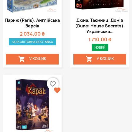
Париж (Paris). Англійська
Дюна. Таємниці Домів
Версія
(Dune: House Secrets).
Українська...
2 034,00 ₴
1 710,00 ₴
БЕЗКОШТОВНА ДОСТАВКА
НОВИЙ


У КОШИК
У КОШИК
favorite_border
1