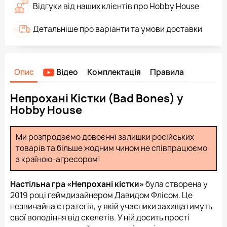
Відгуки від наших клієнтів про Hobby House
Детальніше про варіанти та умови доставки
Опис
Відео
Комплектація
Правила
Непрохані Кістки (Bad Bones) у
Hobby House
Ми розпродаємо довоєнні залишки російських
товарів та більше жодним чином не співпрацюємо
з країною-агресором!
Настільна гра «Непрохані кістки»
була створена у
2019 році геймдизайнером Давидом Флісом. Це
незвичайна стратегія, у якій учасники захищатимуть
свої володіння від скелетів. У ній досить прості