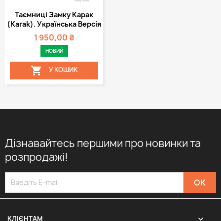
Таємниці Замку Карак
(Karak). Українська Версія
1 950,00 ₴
НОВИЙ

У КОШИК
Дізнавайтесь першими про новинки та
розпродажі!

КЛІЄНТАМ