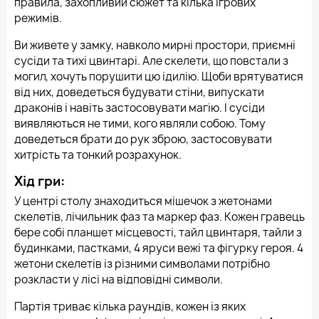
правила, захопливий сюжет та кілька ігрових
режимів.
Ви живете у замку, навколо мирні простори, приємні
сусіди та тихі цвинтарі. Але скелети, що повстали з
могил, хочуть порушити цю ідилію. Щоби врятуватися
від них, доведеться будувати стіни, випускати
драконів і навіть застосовувати магію. І сусіди
виявляються не тими, кого являли собою. Тому
доведеться брати до рук зброю, застосовувати
хитрість та тонкий розрахунок.
Хід гри:
У центрі столу знаходиться мішечок з жетонами
скелетів, лічильник фаз та маркер фаз. Кожен гравець
бере собі планшет місцевості, тайл цвинтаря, тайли з
будинками, пастками, 4 яруси вежі та фігурку героя. 4
жетони скелетів із різними символами потрібно
розкласти у лісі на відповідні символи.
Партія триває кілька раундів, кожен із яких