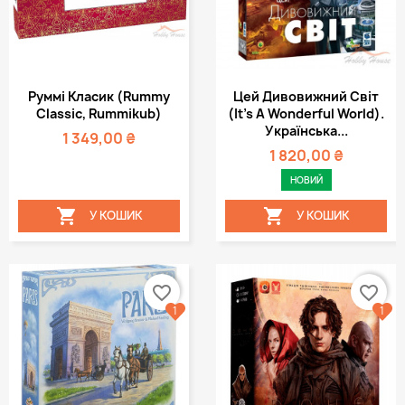
Руммі Класик (Rummy
Цей Дивовижний Світ
Classic, Rummikub)
(It's A Wonderful World).
Українська...
1 349,00 ₴
1 820,00 ₴
НОВИЙ


У КОШИК
У КОШИК
favorite_border
favorite_border
1
1