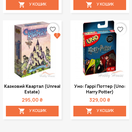


У КОШИК
У КОШИК
favorite_border
favorite_border
1
Казковий Квартал (Unreal
Уно: Гаррі Поттер (Uno:
Estate)
Harry Potter)
295,00 ₴
329,00 ₴


У КОШИК
У КОШИК