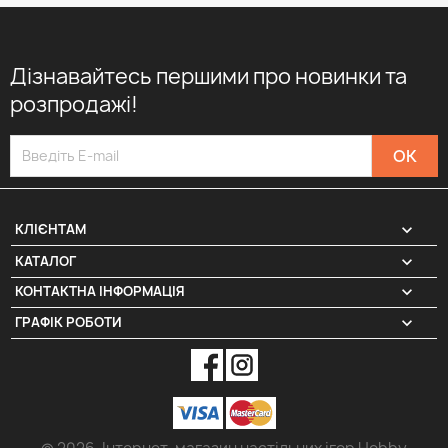
Дізнавайтесь першими про новинки та
розпродажі!

КЛІЄНТАМ

КАТАЛОГ
КОНТАКТНА ІНФОРМАЦІЯ
keyboard_arrow_down
ГРАФІК РОБОТИ
keyboard_arrow_down