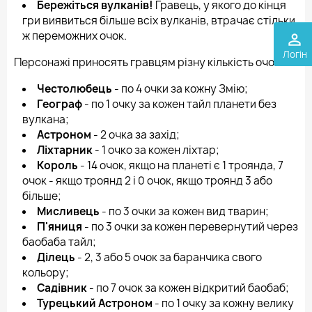
Бережіться вулканів!
Гравець, у якого до кінця
гри виявиться більше всіх вулканів, втрачає стільки
ж переможних очок.
perm_identity
Логін
Персонажі приносять гравцям різну кількість очок:
Честолюбець
- по 4 очки за кожну Змію;
Географ
- по 1 очку за кожен тайл планети без
вулкана;
Астроном
- 2 очка за захід;
Ліхтарник
- 1 очко за кожен ліхтар;
Король
- 14 очок, якщо на планеті є 1 троянда, 7
очок - якщо троянд 2 і 0 очок, якщо троянд 3 або
більше;
Мисливець
- по 3 очки за кожен вид тварин;
П'яниця
- по 3 очки за кожен перевернутий через
баобаба тайл;
Ділець
- 2, 3 або 5 очок за баранчика свого
кольору;
Садівник
- по 7 очок за кожен відкритий баобаб;
Турецький Астроном
- по 1 очку за кожну велику