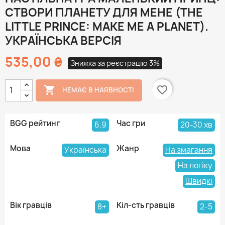
СТВОРИ ПЛАНЕТУ ДЛЯ МЕНЕ (THE
LITTLE PRINCE: MAKE ME A PLANET).
УКРАЇНСЬКА ВЕРСІЯ
535,00 ₴
Знижка за реєстрацію 3%

favorite_border
НЕМАЄ В НАЯВНОСТІ
BGG рейтинг
Час гри
6.9
20-30 хв
Мова
Жанр
Українська
На змагання
На логіку
Швидкі
Вік гравців
Кіл-сть гравців
8+
2-5