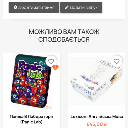
Додати запитання
Додати відгук
МОЖЛИВО ВАМ ТАКОЖ
СПОДОБАЄТЬСЯ
favorite_border
favorite_border
1
Паніка В Лабораторії
Lexicon: Англійська Мова
(Panic Lab)
645,00 ₴