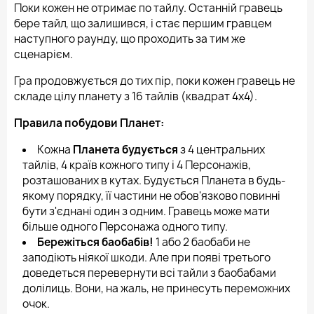
Поки кожен не отримає по тайлу. Останній гравець
бере тайл, що залишився, і стає першим гравцем
наступного раунду, що проходить за тим же
сценарієм.
Гра продовжується до тих пір, поки кожен гравець не
складе цілу планету з 16 тайлів (квадрат 4х4).
Правила побудови Планет:
Кожна
Планета будується
з 4 центральних
тайлів, 4 країв кожного типу і 4 Персонажів,
розташованих в кутах. Будується Планета в будь-
якому порядку, її частини не обов'язково повинні
бути з'єднані один з одним. Гравець може мати
більше одного Персонажа одного типу.
Бережіться баобабів!
1 або 2 баобаби не
заподіють ніякої шкоди. Але при появі третього
доведеться перевернути всі тайли з баобабами
долілиць. Вони, на жаль, не принесуть переможних
очок.