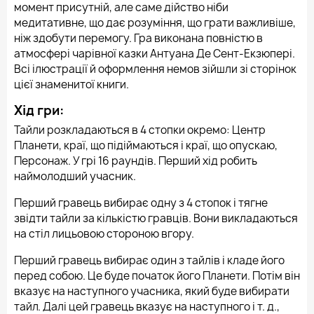
момент присутній, але саме дійство ніби
медитативне, що дає розуміння, що грати важливіше,
ніж здобути перемогу. Гра виконана повністю в
атмосфері чарівної казки Антуана Де Сент-Екзюпері.
Всі ілюстрації й оформлення немов зійшли зі сторінок
цієї знаменитої книги.
Хід гри:
Тайли розкладаються в 4 стопки окремо: Центр
Планети, краї, що підіймаються і краї, що опускаю,
Персонаж. У грі 16 раундів. Перший хід робить
наймолодший учасник.
Перший гравець вибирає одну з 4 стопок і тягне
звідти тайли за кількістю гравців. Вони викладаються
на стіл лицьовою стороною вгору.
Перший гравець вибирає один з тайлів і кладе його
перед собою. Це буде початок його Планети. Потім він
вказує на наступного учасника, який буде вибирати
тайл. Далі цей гравець вказує на наступного і т. д.,