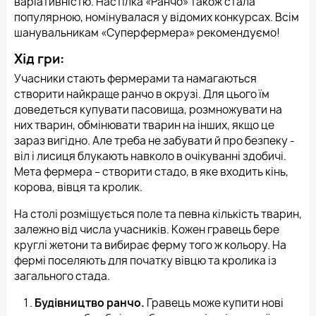
варіативністю. Настілка «Ранчо» також стала
популярною, номінувалася у відомих конкурсах. Всім
шанувальникам «Суперфермера» рекомендуємо!
Хід гри:
Учасники стають фермерами та намагаються
створити найкраще ранчо в окрузі. Для цього їм
доведеться купувати пасовища, розмножувати на
них тварин, обмінювати тварин на інших, якщо це
зараз вигідно. Але треба не забувати й про безпеку -
віл і лисиця блукають навколо в очікуванні здобичі.
Мета фермера – створити стадо, в яке входить кінь,
корова, вівця та кролик.
На столі розміщується поле та певна кількість тварин,
залежно від числа учасників. Кожен гравець бере
круглі жетони та вибирає ферму того ж кольору. На
фермі поселяють для початку вівцю та кролика із
загального стада.
Будівництво ранчо.
Гравець може купити нові