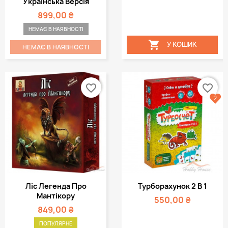
Українська Версія
899,00 ₴
НЕМАЄ В НАЯВНОСТІ

У КОШИК
НЕМАЄ В НАЯВНОСТІ
favorite_border
favorite_border
2
Ліс Легенда Про
Турборахунок 2 В 1
Мантікору
550,00 ₴
849,00 ₴
ПОПУЛЯРНЕ