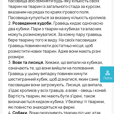
пасовища або обміняти будь-яку кількість своїх
тварин на тварин із загального стада за курсом,
вказаним на рядах по краях ігрового поля.
Пасовища купуються за вказану кількість кроликів.
Розведення худоби.
Гравець кидає одночасно
два кубики. Пари з тварин на кубиках та власних
можуть розмножуватися. За кожну пару гравець
бере тварину того ж виду. На своїх пасовищах
гравець повинен мати достатньо місця, щоб
розмістити нових тварин. Адже вони мають різні
розміри.
Вовк та лисиця.
Хижаки, що випали на кубиках,
означають те, що вони вийшли на полювання.
perm_identity
Гравець у цьому випадку повинен кинути
Логін
шестигранний кубик, щоб дізнатися, яким саме
пасовищам вони загрожують. Лисиця, що випала,
з'їдає кроликів у всіх гравців, а вовк - овець і коней.
Вартість тварин, які мають бути з'їдені, також
визначається кидком кубика. У безпеці ті тварини,
які повністю знаходяться на фермі.
Собаки.
Вони охороняють тварин під час атак