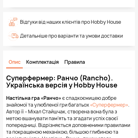
Відгуки від наших клієнтів про Hobby House
Детальніше про варіанти та умови доставки
Опис
Комплектація
Правила
Суперфермер: Ранчо (Rancho).
Українська версія у Hobby House
Настільна гра «Ранчо»
є спадкоємицею добре
знайомої та улюбленої гри багатьох
«Суперфермер»
.
Автор її – Міхал Стайшчак, створена вона була з
метою вшанувати пам'ять та згадати успіх своєї
попередниці. Відрізняється доповненими правилами
та покращеною механікою, більшою глибиною та