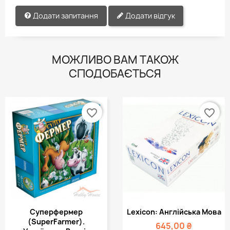
Додати запитання
Додати відгук
МОЖЛИВО ВАМ ТАКОЖ
СПОДОБАЄТЬСЯ
favorite_border
favorite_border
Суперфермер
Lexicon: Англійська Мова
(SuperFarmer).
645,00 ₴