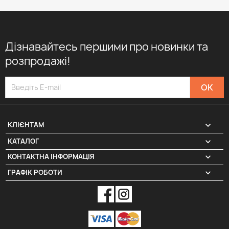
Дізнавайтесь першими про новинки та
розпродажі!

КЛІЄНТАМ

КАТАЛОГ
КОНТАКТНА ІНФОРМАЦІЯ
keyboard_arrow_down
ГРАФІК РОБОТИ
keyboard_arrow_down