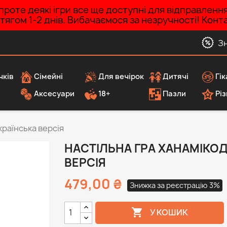
роте деякі ігри все ще доступні для відправленн
ротягом 1-2 днів. Вибачаємося за незручності! Ко
З
чків
Сімейні
Для вечірок
Дитячі
Гік
Аксесуари
18+
Пазли
Різ
країнська версія
НАСТІЛЬНА ГРА ХАНАМІКОД
ВЕРСІЯ
479,00 ₴
Знижка за реєстрацію 3%

У КОШИК