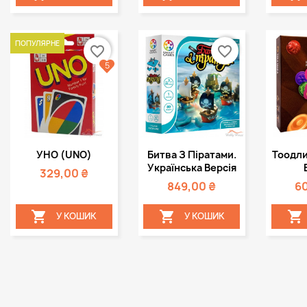
ПОПУЛЯРНЕ
favorite_border
favorite_border
5
Швидкий
Швидкий



УНО (UNO)
Битва З Піратами.
Тоодли
перегляд
перегляд
пе
Українська Версія
329,00 ₴
849,00 ₴
6



У КОШИК
У КОШИК