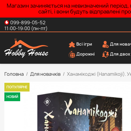
Магазин зачиняється на невизначений період, п
сайті, і вони будуть відправлені п
099-899-05-52
11:00-19:00 (пн-пт)
Всі ігри
Для нова
Дорожні
Для двох
Головна
Для новачків
Ханамікоджі (Hanamikoji). У
ПОПУЛЯРНЕ
НОВИЙ