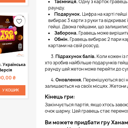
Таємниця.
Одну з карток гравець 
раунду.
Подарунок.
Цифра на карті гейші
вибирає 3 карти з руки та відкриває 
favorite_border
гейші. Двома гейшами, що залишили
Заборона.
Гравець може вирішити,
Обмін.
Гравець вибирає 2 пари ка
картами на свій розсуд.
3.
Підрахунок балів.
Коли кожен із г
хто зробив найбільше подарунків гейші
Швидкий
. Українська
раунду цей жетон може перейти до су
регляд
Версія
00,00 ₴
4.
Оновлення.
Перемішуються всі н
залишаються на своїх місцях. Жетони 
У КОШИК
Кінець гри:
Закінчується партія, якщо хтось заво
очок шарму. Цей гравець стає перем
Ви можете придбати гру Ханамі