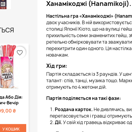
Ханамікоджі (Hanamikoji).
Настільна гра «Ханамікоджі» (Hanami
двох учасників. В ній використовуєть
столиці Японії Кіото, що на вулиці ге
ТЬСЯ
прихильність семи знаменитих гейш, з
ретельно обмірковувати та зважувати 
перехитрити один одного. Ця настілка
favorite_border
новачкам.
Хід гри:
Партія складається із 3 раундів. У цен
талант: спів, танці, музика тощо. Мар
отримують по 4 жетони дій.
Швидкий
а Або Дія:
Партія поділяється на такі фази:
регляд
ич-Вечір
Роздача карток.
Не дивлячись, ви
99,00 ₴
перетасовується і гравці отримують 
Дії.
У свій хід гравець відкриває од
У КОШИК