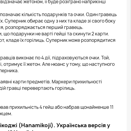
відзначає жетоном, її буде розіграно наприкінці
 позначає кількість подарунків та очки. Один гравець
їх. Суперник обирає одну з них та кладе зі свого боку
ся, розпоряджається перший гравець.
 що подарунки не варті гейші та скинути 2 карти.
рт, кладе їх горілиць. Суперник може розпорядитися
равців виконає по 4 дії, підраховуються очки. Той,
, отримує її жетон. Але нюанс у тому, що наступного
перника.
аявні карти предметів. Маркери прихильності
дій гравці перевертають горілиць.
ював прихильність 4 гейш або набрав щонайменше 11
ожцем.
коджі (Hanamikoji). Українська версія у