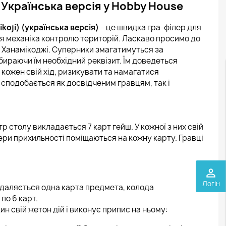
 Українська версія у Hobby House
koji) (українська версія)
– це швидка гра-філер для
ся механіка контролю територій. Ласкаво просимо до
йш Ханамікоджі. Суперники змагатимуться за
бираючи їм необхідний реквізит. Їм доведеться
кожен свій хід, ризикувати та намагатися
 сподобається як досвідченим гравцям, так і
тр столу викладається 7 карт гейш. У кожної з них свій
кери прихильності поміщаються на кожну карту. Гравці
perm_identity
Логін
даляється одна карта предмета, колода
по 6 карт.
ин свій жетон дій і виконує припис на ньому: