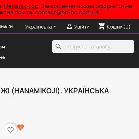
я:
Перелік ігор
. Замовлення можна оформити на
нтактна пошта: contact@ho-ho.com.ua
shopping_cart


нижки
Українська
Увійти
Кошик
(0)
search
ам
не
ЖІ (HANAMIKOJI). УКРАЇНСЬКА
2
favorite_border