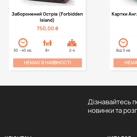
Швидкий перегляд
Шви


Заборонений Острів (Forbidden
Картки Англ
Island)
750,00 ₴
30 - 40 хв.
8+
2-4
Від 5 хв
НЕМАЄ В НАЯВНОСТІ
НЕМА
Дізнавайтесь 
новинки та роз