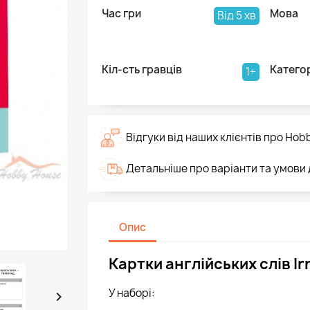
Час гри
Мова
Від 5 хв
Кіл-сть гравців
Катего
1+
Відгуки від наших клієнтів про Hob
Детальніше про варіанти та умови
Опис
Картки англійських слів Ir
У наборі:
