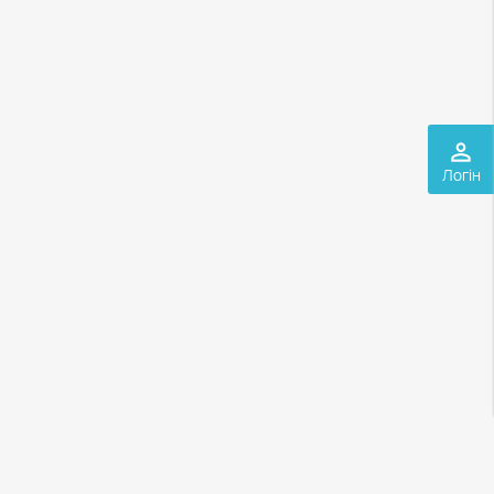
perm_identity
Логін