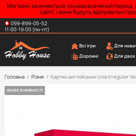
Магазин зачиняється на невизначений період, п
сайті, і вони будуть відправлені п
099-899-05-52
11:00-19:00 (пн-пт)
Всі ігри
Для нова
Дорожні
Для двох
Головна
Різне
Картки англійських слів Irregular V
НЕМАЄ В НАЯВНОСТІ