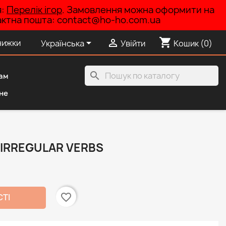
я:
Перелік ігор
. Замовлення можна оформити на
нтактна пошта: contact@ho-ho.com.ua
shopping_cart


нижки
Українська
Увійти
Кошик
(0)
search
ам
не
 IRREGULAR VERBS
favorite_border
СТІ