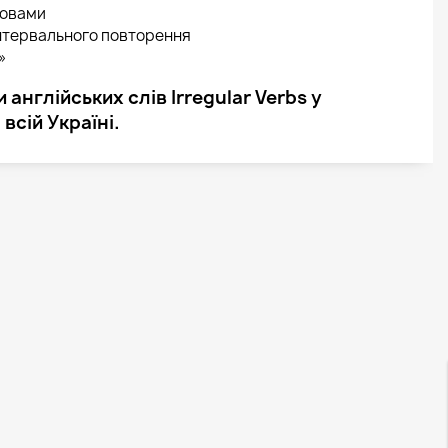
ловами
нтервального повторення
»
англійських слів Irregular Verbs у
всій Україні.