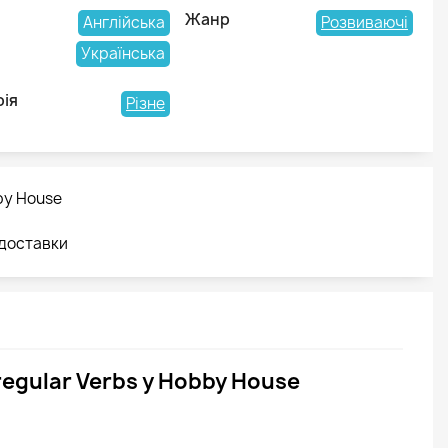
Жанр
Англійська
Розвиваючі
Українська
рія
Різне
by House
 доставки
regular Verbs у Hobby House