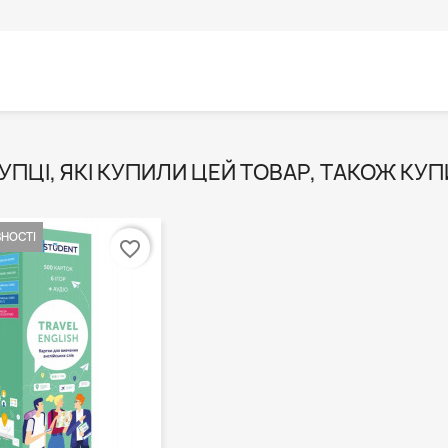
УПЦІ, ЯКІ КУПИЛИ ЦЕЙ ТОВАР, ТАКОЖ КУП
ВНОСТІ
favorite_border