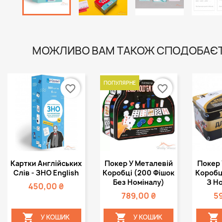
МОЖЛИВО ВАМ ТАКОЖ СПОДОБАЄ
ПОПУЛЯРНЕ
favorite_border
favorite_border
Швидкий
Швидкий



Картки Англійських
Покер У Металевій
Покер 
перегляд
перегляд
пе
Слів - ЗНО English
Коробці (200 Фішок
Коробц
Без Номіналу)
З Н
450,00 ₴
789,00 ₴
5



У КОШИК
У КОШИК