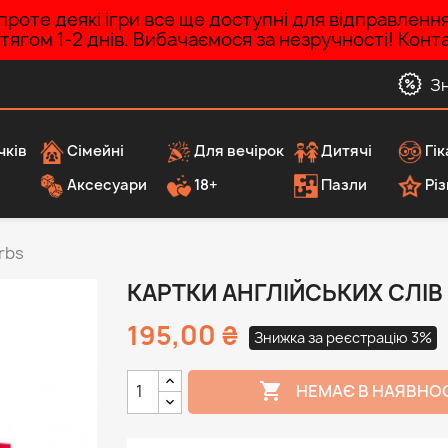
роте деякі ігри все ще доступні для відправленн
ротягом 1-2 днів. Вибачаємося за незручності! Ко
З
чків
Сімейні
Для вечірок
Дитячі
Гік
Аксесуари
18+
Пазли
Різ
erbs
КАРТКИ АНГЛІЙСЬКИХ СЛІВ
195,00 ₴
Знижка за реєстрацію 3%

НЕМАЄ В НАЯВНО