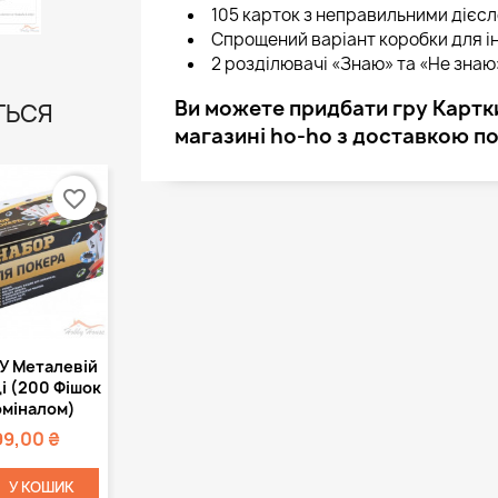
105 карток з неправильними дієс
Спрощений варіант коробки для і
2 розділювачі «Знаю» та «Не знаю
Ви можете придбати гру Картки 
ТЬСЯ
магазині ho-ho з доставкою по 
favorite_border
Швидкий
У Металевій
регляд
і (200 Фішок
оміналом)
99,00 ₴
У КОШИК