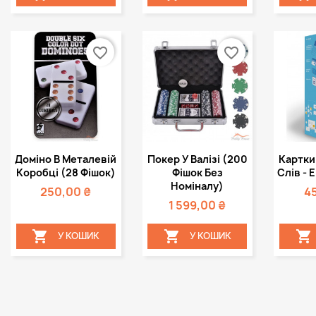
favorite_border
favorite_border
Швидкий
Швидкий



Доміно В Металевій
Покер У Валізі (200
Картки
перегляд
перегляд
пе
Коробці (28 Фішок)
Фішок Без
Слів - 
Номіналу)
250,00 ₴
4
1 599,00 ₴



У КОШИК
У КОШИК