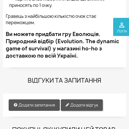
приносять по 1 очку.
Гравець з найбільшою кількістю очок стає
переможцем.
perm_identity
Логін
Ви можете придбати гру Еволюція.
Природний відбір (Evolution. The dynamic
game of survival) у магазині ho-ho з
доставкою по всій Україні.
ВІДГУКИ ТА ЗАПИТАННЯ
Додати запитання
Додати відгук