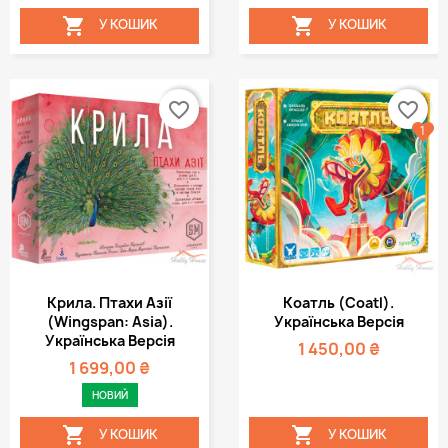


У КОШИК
У КОШИК
favorite_border
favorite_border
1
Крила. Птахи Азії
Коатль (Coatl).
(Wingspan: Asia).
Українська Версія
Українська Версія
1 450,00 ₴
1 699,00 ₴
НОВИЙ


У КОШИК
У КОШИК