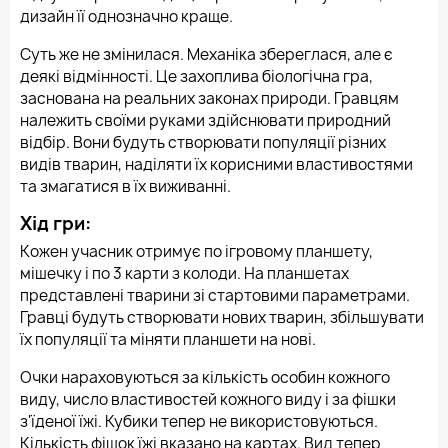
дизайн її однозначно краще.
Суть же не змінилася. Механіка збереглася, але є
деякі відмінності. Це захоплива біологічна гра,
заснована на реальних законах природи. Гравцям
належить своїми руками здійснювати природний
відбір. Вони будуть створювати популяції різних
видів тварин, наділяти їх корисними властивостями
та змагатися в їх виживанні.
Хід гри:
Кожен учасник отримує по ігровому планшету,
мішечку і по 3 карти з колоди. На планшетах
представлені тварини зі стартовими параметрами.
Гравці будуть створювати нових тварин, збільшувати
їх популяції та міняти планшети на нові.
Очки нараховуються за кількість особин кожного
виду, число властивостей кожного виду і за фішки
з'їденої їжі. Кубики тепер не використовуються.
Кількість фішок їжі вказано на картах. Вид тепер