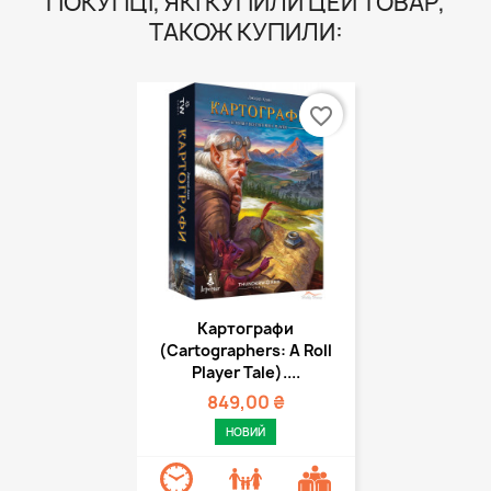
ПОКУПЦІ, ЯКІ КУПИЛИ ЦЕЙ ТОВАР,
ТАКОЖ КУПИЛИ:
favorite_border
Картографи
(Cartographers: A Roll
Player Tale)....
849,00 ₴
НОВИЙ