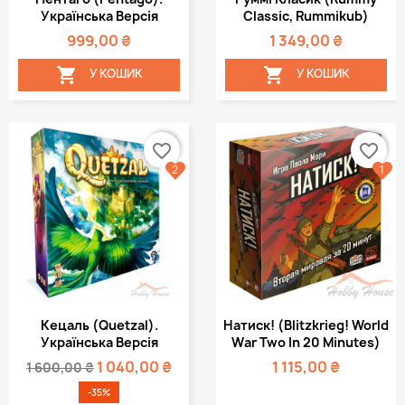
Українська Версія
Classic, Rummikub)
999,00 ₴
1 349,00 ₴


У КОШИК
У КОШИК
favorite_border
favorite_border
2
1
Кецаль (Quetzal).
Натиск! (Blitzkrieg! World
Українська Версія
War Two In 20 Minutes)
1 040,00 ₴
1 115,00 ₴
1 600,00 ₴
-35%