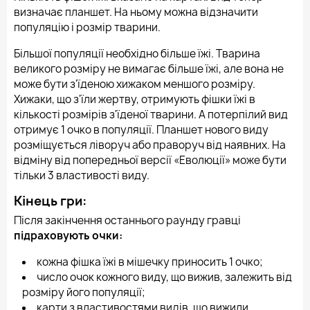
визначає планшет. На ньому можна відзначити
популяцію і розмір тварини.
Більшої популяції необхідно більше їжі. Тварина
великого розміру не вимагає більше їжі, але вона не
може бути з'їденою хижаком меншого розміру.
Хижаки, що з'їли жертву, отримують фішки їжі в
кількості розмірів з'їденої тварини. А потерпілий вид
отримує 1 очко в популяції. Планшет нового виду
розміщується ліворуч або праворуч від наявних. На
відміну від попередньої версії «Еволюції» може бути
тільки 3 властивості виду.
Кінець гри:
Після закінчення останнього раунду гравці
підраховують очки:
кожна фішка їжі в мішечку приносить 1 очко;
число очок кожного виду, що вижив, залежить від
розміру його популяції;
карти з властивостями видів, що вижили,