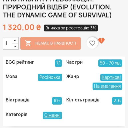
ПРИРОДНИЙ ВІДБІР (EVOLUTION.
THE DYNAMIC GAME OF SURVIVAL)
1 320,00 ₴
Знижка за реєстрацію 3%
1

favorite_border
НЕМАЄ В НАЯВНОСТІ
BGG рейтинг
Час гри
7.1
50 - 70 хв.
Мова
Жанр
Російська
Карткові
На змагання
Вік гравців
Кіл-сть гравців
10+
2-6
Категорія
Сімейні