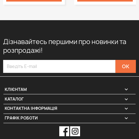
Дізнавайтесь першими про новинки та
розпродажі!

КЛІЄНТАМ

КАТАЛОГ
КОНТАКТНА ІНФОРМАЦІЯ
keyboard_arrow_down
ГРАФІК РОБОТИ
keyboard_arrow_down