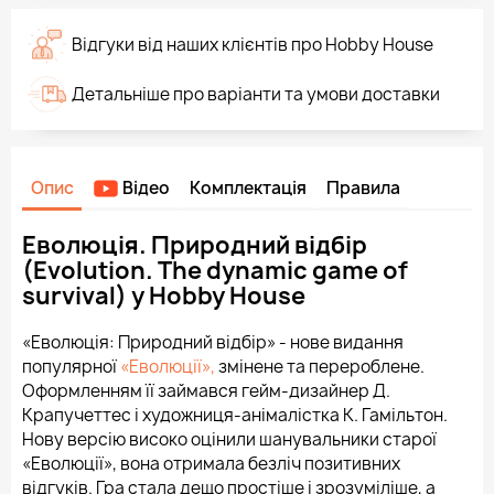
Відгуки від наших клієнтів про Hobby House
Детальніше про варіанти та умови доставки
Опис
Відео
Комплектація
Правила
Еволюція. Природний відбір
(Evolution. The dynamic game of
survival) у Hobby House
«Еволюція: Природний відбір» - нове видання
популярної
«Еволюції»,
змінене та перероблене.
Оформленням її займався гейм-дизайнер Д.
Крапучеттес і художниця-анімалістка К. Гамільтон.
Нову версію високо оцінили шанувальники старої
«Еволюції», вона отримала безліч позитивних
відгуків. Гра стала дещо простіше і зрозуміліше, а