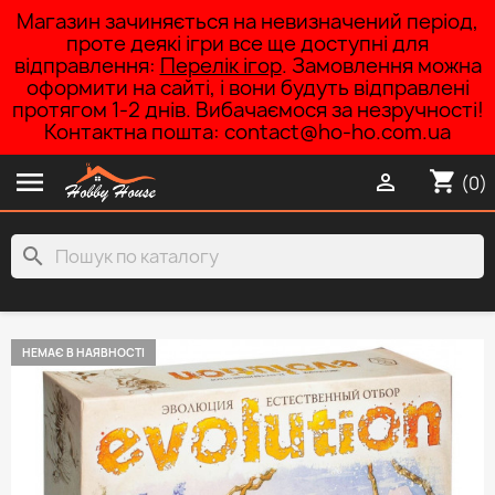
Магазин зачиняється на невизначений період,
проте деякі ігри все ще доступні для
відправлення:
Перелік ігор
. Замовлення можна
оформити на сайті, і вони будуть відправлені
протягом 1-2 днів. Вибачаємося за незручності!
Контактна пошта: contact@ho-ho.com.ua

shopping_cart

(0)
search
НЕМАЄ В НАЯВНОСТІ