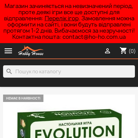
Магазин зачиняється на невизначений період,
проте деякі ігри все ще доступні для
відправлення:
Перелік ігор
. Замовлення можна
оформити на сайті, і вони будуть відправлені
протягом 1-2 днів. Вибачаємося за незручності!
Контактна пошта: contact@ho-ho.com.ua

shopping_cart

(0)
search
НЕМАЄ В НАЯВНОСТІ