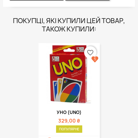
ПОКУПЦІ, ЯКІ КУПИЛИ ЦЕЙ ТОВАР,
ТАКОЖ КУПИЛИ:
favorite_border
5
УНО (UNO)
329,00 ₴
ПОПУЛЯРНЕ