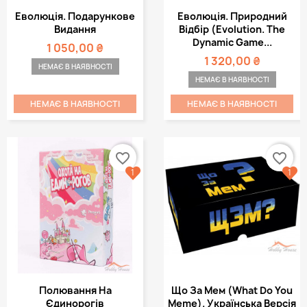
Еволюція. Подарункове
Еволюція. Природний
Видання
Відбір (Evolution. The
Dynamic Game...
1 050,00 ₴
1 320,00 ₴
НЕМАЄ В НАЯВНОСТІ
НЕМАЄ В НАЯВНОСТІ
НЕМАЄ В НАЯВНОСТІ
НЕМАЄ В НАЯВНОСТІ
favorite_border
favorite_border
1
1
Полювання На
Що За Мем (What Do You
Єдинорогів
Meme). Українська Версія