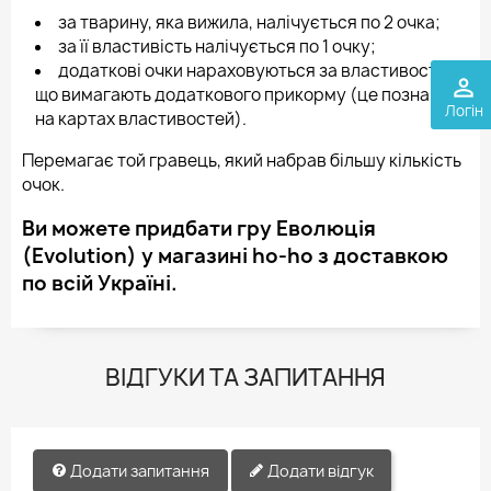
за тварину, яка вижила, налічується по 2 очка;
за її властивість налічується по 1 очку;
додаткові очки нараховуються за властивості,
perm_identity
що вимагають додаткового прикорму (це позначено
Логін
на картах властивостей).
Перемагає той гравець, який набрав більшу кількість
очок.
Ви можете придбати гру Еволюція
(Evolution) у магазині ho-ho з доставкою
по всій Україні.
ВІДГУКИ ТА ЗАПИТАННЯ
Додати запитання
Додати відгук