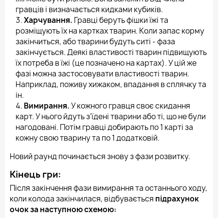
гравців і визначається кидками кубиків.
Харчування.
Гравці беруть фішки їжі та
розміщують їх на картках тварин. Коли запас корму
закінчиться, або тварини будуть ситі - фаза
закінчується. Деякі властивості тварин підвищують
їх потреба в їжі (це позначено на картах). У цій же
фазі можна застосовувати властивості тварин.
Наприклад, поживу хижаком, впадання в сплячку та
ін.
Вимирання.
У кожного гравця своє скидання
карт. У нього йдуть з'їдені тварини або ті, що не були
нагодовані. Потім гравці добирають по 1 карті за
кожну свою тварину та по 1 додатковій.
Новий раунд починається знову з фази розвитку.
Кінець гри:
Після закінчення фази вимирання та останнього ходу,
коли колода закінчилася, відбувається
підрахунок
очок за наступною схемою: