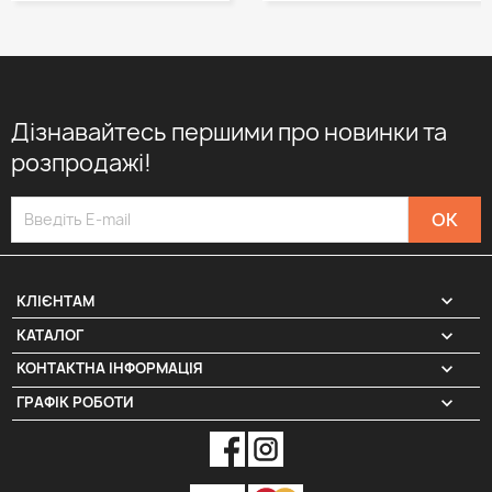
Дізнавайтесь першими про новинки та
розпродажі!

КЛІЄНТАМ

КАТАЛОГ
КОНТАКТНА ІНФОРМАЦІЯ
keyboard_arrow_down
ГРАФІК РОБОТИ
keyboard_arrow_down