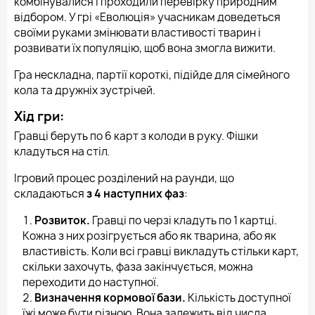
комбінувалися і проходили перевірку природним
відбором. У грі «Еволюція» учасникам доведеться
своїми руками змінювати властивості тварин і
розвивати їх популяцію, щоб вона змогла вижити.
Гра нескладна, партії короткі, підійде для сімейного
кола та дружніх зустрічей.
Хід гри:
Гравці беруть по 6 карт з колоди в руку. Фішки
кладуться на стіл.
Ігровий процес розділений на раунди, що
складаються
з 4 наступних фаз
:
Розвиток.
Гравці по черзі кладуть по 1 картці.
Кожна з них розігрується або як тварина, або як
властивість. Коли всі гравці викладуть стільки карт,
скільки захочуть, фаза закінчується, можна
переходити до наступної.
Визначення кормової бази.
Кількість доступної
їжі може бути різною. Вона залежить від числа