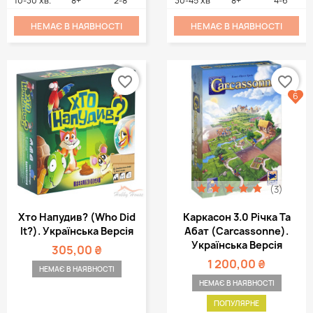
10-30 хв.
8+
2-8
30-45 хв
8+
4-6
НЕМАЄ В НАЯВНОСТІ
НЕМАЄ В НАЯВНОСТІ
favorite_border
favorite_border
6
(3)
Хто Напудив? (Who Did
Каркасон 3.0 Річка Та
It?). Українська Версія
Абат (Carcassonne).
Українська Версія
305,00 ₴
1 200,00 ₴
НЕМАЄ В НАЯВНОСТІ
НЕМАЄ В НАЯВНОСТІ
ПОПУЛЯРНЕ