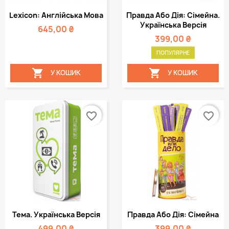
Lexicon: Англійська Мова
Правда Або Дія: Сімейна.
Українська Версія
645,00 ₴
399,00 ₴
ПОПУЛЯРНЕ


У КОШИК
У КОШИК
favorite_border
favorite_border
Тема. Українська Версія
Правда Або Дія: Сімейна
499,00 ₴
399,00 ₴