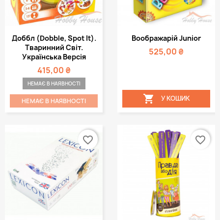
Доббл (Dobble, Spot It).
Воображарій Junior
Тваринний Світ.
525,00 ₴
Українська Версія
415,00 ₴
НЕМАЄ В НАЯВНОСТІ

У КОШИК
НЕМАЄ В НАЯВНОСТІ
favorite_border
favorite_border