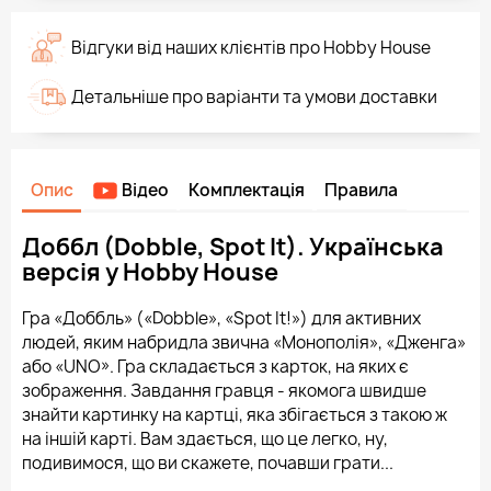
Відгуки від наших клієнтів про Hobby House
Детальніше про варіанти та умови доставки
Опис
Відео
Комплектація
Правила
Доббл (Dobble, Spot It). Українська
версія у Hobby House
Гра «Доббль» («Dobble», «Spot It!») для активних
людей, яким набридла звична «Монополія», «Дженга»
або «UNO». Гра складається з карток, на яких є
зображення. Завдання гравця - якомога швидше
знайти картинку на картці, яка збігається з такою ж
на іншій карті. Вам здається, що це легко, ну,
подивимося, що ви скажете, почавши грати...