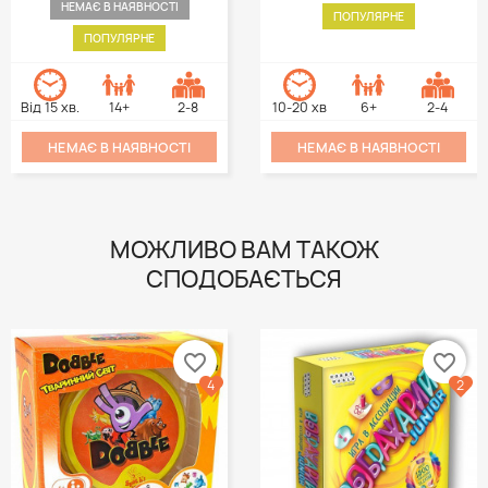
НЕМАЄ В НАЯВНОСТІ
ПОПУЛЯРНЕ
ПОПУЛЯРНЕ
Від 15 хв.
14+
2-8
10-20 хв
6+
2-4
НЕМАЄ В НАЯВНОСТІ
НЕМАЄ В НАЯВНОСТІ
МОЖЛИВО ВАМ ТАКОЖ
СПОДОБАЄТЬСЯ
favorite_border
favorite_border
4
2