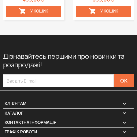


У КОШИК
У КОШИК
Дізнавайтесь першими про новинки та
розпродажі!

КЛІЄНТАМ

КАТАЛОГ
КОНТАКТНА ІНФОРМАЦІЯ
keyboard_arrow_down
ГРАФІК РОБОТИ
keyboard_arrow_down