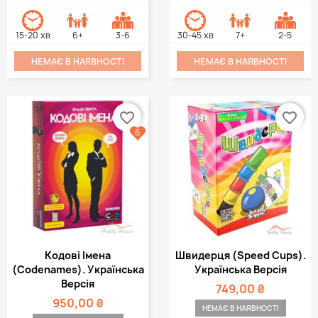
15-20 хв
6+
3-6
30-45 хв
7+
2-5
НЕМАЄ В НАЯВНОСТІ
НЕМАЄ В НАЯВНОСТІ
favorite_border
favorite_border
6
Кодові Імена
Швидерця (Speed Cups).
(Codenames). Українська
Українська Версія
Версія
749,00 ₴
950,00 ₴
НЕМАЄ В НАЯВНОСТІ