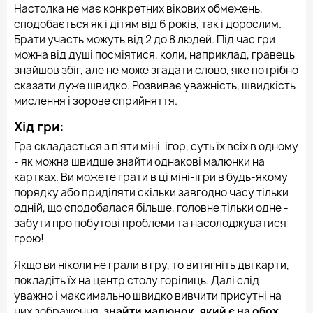
Настолка не має конкретних вікових обмежень,
сподобається як і дітям від 6 років, так і дорослим.
Брати участь можуть від 2 до 8 людей. Під час гри
можна від душі посміятися, коли, наприклад, гравець
знайшов збіг, але не може згадати слово, яке потрібно
сказати дуже швидко. Розвиває уважність, швидкість
мислення і зорове сприйняття.
Хід гри:
Гра складається з п'яти міні-ігор, суть їх всіх в одному
- як можна швидше знайти однакові малюнки на
картках. Ви можете грати в ці міні-ігри в будь-якому
порядку або приділяти скільки завгодно часу тільки
одній, що сподобалася більше, головне тільки одне -
забути про побутові проблеми та насолоджуватися
грою!
Якщо ви ніколи не грали в гру, то витягніть дві карти,
покладіть їх на центр столу горілиць. Далі слід
уважно і максимально швидко вивчити присутні на
них зображення,
знайти малюнок, який є на обох