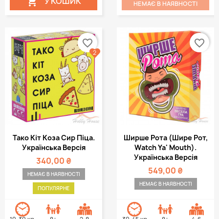
У КОШИК

НЕМАЄ В НАЯВНОСТІ
favorite_border
favorite_border
2
Тако Кіт Коза Сир Піца.
Ширше Рота (Шире Рот,
Українська Версія
Watch Ya' Mouth).
Українська Версія
340,00 ₴
549,00 ₴
НЕМАЄ В НАЯВНОСТІ
НЕМАЄ В НАЯВНОСТІ
ПОПУЛЯРНЕ