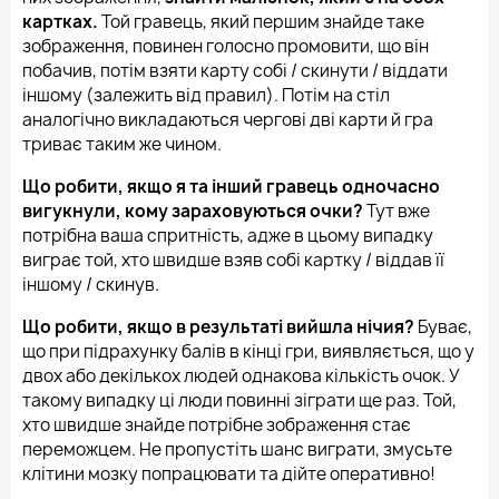
картках.
Той гравець, який першим знайде таке
зображення, повинен голосно промовити, що він
побачив, потім взяти карту собі / скинути / віддати
іншому (залежить від правил). Потім на стіл
аналогічно викладаються чергові дві карти й гра
триває таким же чином.
Що робити, якщо я та інший гравець одночасно
вигукнули, кому зараховуються очки?
Тут вже
потрібна ваша спритність, адже в цьому випадку
виграє той, хто швидше взяв собі картку / віддав її
іншому / скинув.
Що робити, якщо в результаті вийшла нічия?
Буває,
що при підрахунку балів в кінці гри, виявляється, що у
двох або декількох людей однакова кількість очок. У
такому випадку ці люди повинні зіграти ще раз. Той,
хто швидше знайде потрібне зображення стає
переможцем. Не пропустіть шанс виграти, змусьте
клітини мозку попрацювати та дійте оперативно!