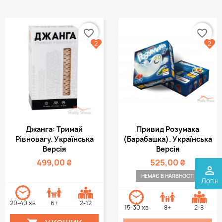
favorite_border
favorite_border
2
2
Джанга: Тримай
Привид Розумака
Рівновагу. Українська
(Барабашка). Українська
Версія
Версія
499,00 ₴
525,00 ₴
perm_identity
НЕМАЄ В НАЯВНОСТІ
Логін
20-40 хв
6+
2-12
15-30 хв
8+
2-8