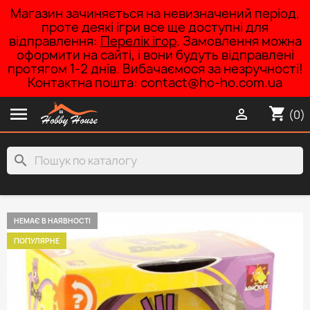
Магазин зачиняється на невизначений період,
проте деякі ігри все ще доступні для
відправлення:
Перелік ігор
. Замовлення можна
оформити на сайті, і вони будуть відправлені
протягом 1-2 днів. Вибачаємося за незручності!
Контактна пошта: contact@ho-ho.com.ua

shopping_cart

(0)
search
НЕМАЄ В НАЯВНОСТІ
ПОПУЛЯРНЕ