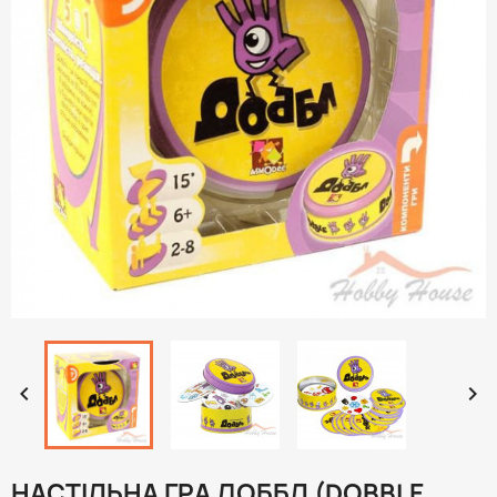


НАСТІЛЬНА ГРА ДОББЛ (DOBBLE,