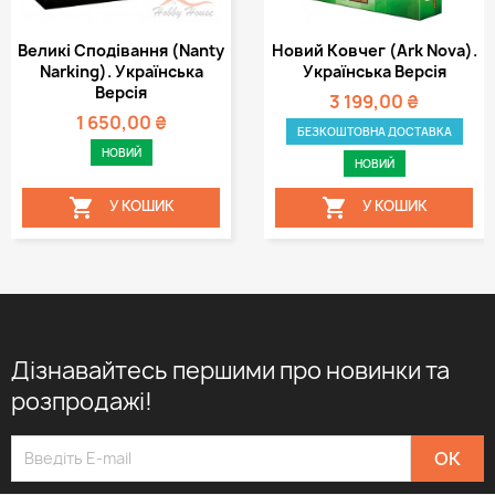
Великі Сподівання (Nanty
Новий Ковчег (Ark Nova).
Narking). Українська
Українська Версія
Версія
3 199,00 ₴
1 650,00 ₴
БЕЗКОШТОВНА ДОСТАВКА
НОВИЙ
НОВИЙ


У КОШИК
У КОШИК
Дізнавайтесь першими про новинки та
розпродажі!