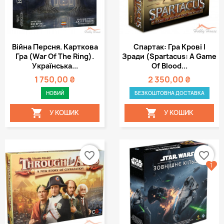
Війна Персня. Карткова
Спартак: Гра Крові І
Гра (War Of The Ring).
Зради (Spartacus: A Game
Українська...
Of Blood...
1 750,00 ₴
2 350,00 ₴
НОВИЙ
БЕЗКОШТОВНА ДОСТАВКА


У КОШИК
У КОШИК
favorite_border
favorite_border
1