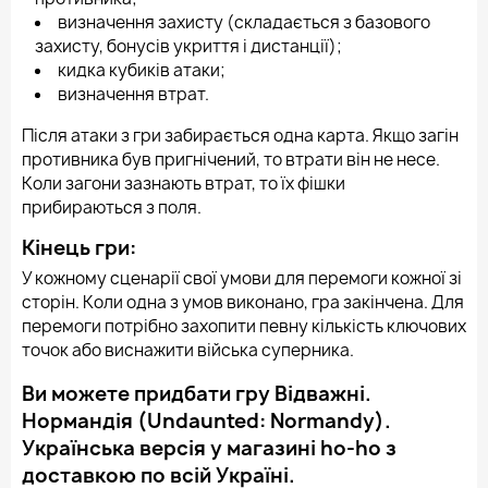
визначення захисту (складається з базового
захисту, бонусів укриття і дистанції);
кидка кубиків атаки;
визначення втрат.
Після атаки з гри забирається одна карта. Якщо загін
противника був пригнічений, то втрати він не несе.
Коли загони зазнають втрат, то їх фішки
прибираються з поля.
Кінець гри:
У кожному сценарії свої умови для перемоги кожної зі
сторін. Коли одна з умов виконано, гра закінчена. Для
перемоги потрібно захопити певну кількість ключових
точок або виснажити війська суперника.
Ви можете придбати гру Відважні.
Нормандія (Undaunted: Normandy).
Українська версія у магазині ho-ho з
доставкою по всій Україні.