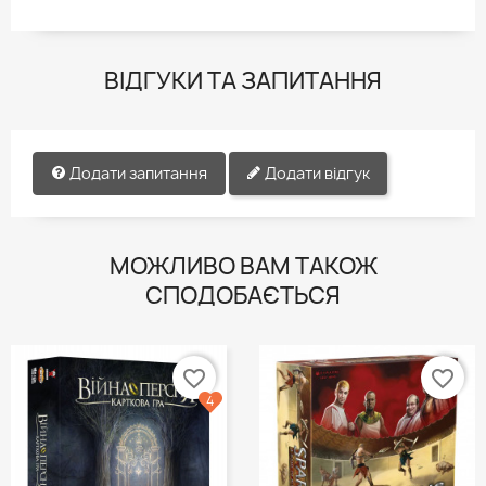
ВІДГУКИ ТА ЗАПИТАННЯ
Додати запитання
Додати відгук
МОЖЛИВО ВАМ ТАКОЖ
СПОДОБАЄТЬСЯ
favorite_border
favorite_border
4