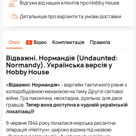
Відгуки від наших клієнтів про Hobby House
Детальніше про варіанти та умови доставки
Опис
Відео
Комплектація
Правила
Відважні. Нормандія (Undaunted:
Normandy). Українська версія у
Hobby House
«Відважні: Нормандія»
- варгейм тактичного рівня з
колодобудівною механікою на тему Другої світової
війни. Гра лаконічна, нескладна, дуельна, для двох
гравців.
Тепер вона доступна в чудовій українській
локалізації!
6 червня 1944 року почалася морська десантна
операція «Нептун», широко відома під назвою