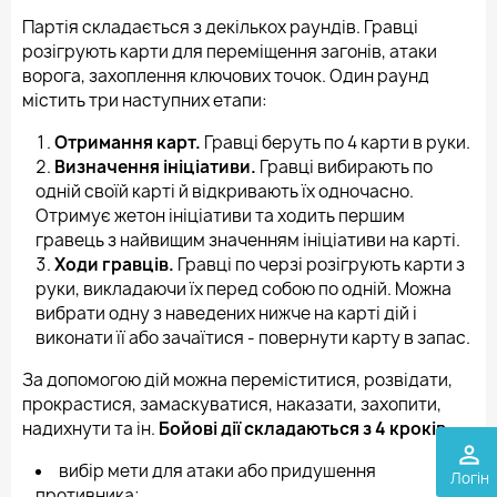
Партія складається з декількох раундів. Гравці
розігрують карти для переміщення загонів, атаки
ворога, захоплення ключових точок. Один раунд
містить три наступних етапи:
Отримання карт.
Гравці беруть по 4 карти в руки.
Визначення ініціативи.
Гравці вибирають по
одній своїй карті й відкривають їх одночасно.
Отримує жетон ініціативи та ходить першим
гравець з найвищим значенням ініціативи на карті.
Ходи гравців.
Гравці по черзі розігрують карти з
руки, викладаючи їх перед собою по одній. Можна
вибрати одну з наведених нижче на карті дій і
виконати її або зачаїтися - повернути карту в запас.
За допомогою дій можна переміститися, розвідати,
прокрастися, замаскуватися, наказати, захопити,
надихнути та ін.
Бойові дії складаються з 4 кроків:
perm_identity
вибір мети для атаки або придушення
Логін
противника;