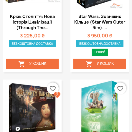
Крізь Століття: Нова
Star Wars. Зовнішнє
Історія Цивілізації
Кільце (Star Wars Outer
(Through The...
Rim)....
3 225,00 ₴
3 950,00 ₴
БЕЗКОШТОВНА ДОСТАВКА
БЕЗКОШТОВНА ДОСТАВКА
НОВИЙ


У КОШИК
У КОШИК
favorite_border
favorite_border
2