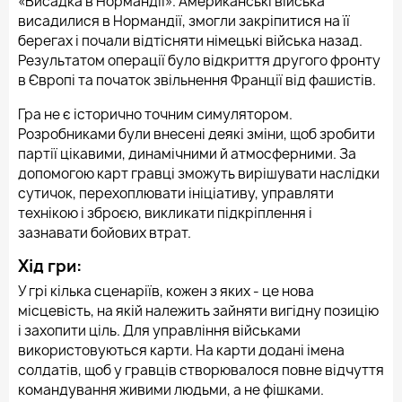
«Висадка в Нормандії». Американські війська
висадилися в Нормандії, змогли закріпитися на її
берегах і почали відтісняти німецькі війська назад.
Результатом операції було відкриття другого фронту
в Європі та початок звільнення Франції від фашистів.
Гра не є історично точним симулятором.
Розробниками були внесені деякі зміни, щоб зробити
партії цікавими, динамічними й атмосферними. За
допомогою карт гравці зможуть вирішувати наслідки
сутичок, перехоплювати ініціативу, управляти
технікою і зброєю, викликати підкріплення і
зазнавати бойових втрат.
Хід гри:
У грі кілька сценаріїв, кожен з яких - це нова
місцевість, на якій належить зайняти вигідну позицію
і захопити ціль. Для управління військами
використовуються карти. На карти додані імена
солдатів, щоб у гравців створювалося повне відчуття
командування живими людьми, а не фішками.