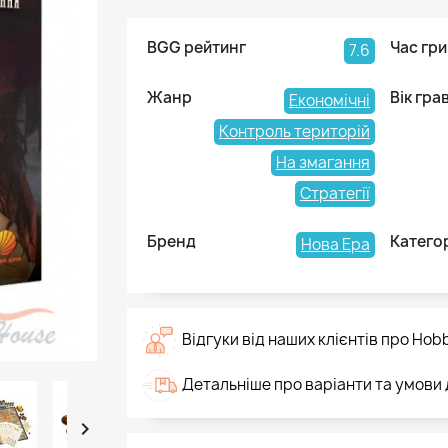
BGG рейтинг
Час гри
7.6
Жанр
Вік гра
Економічні
Контроль територій
На змагання
Стратегії
Бренд
Катего
Нова Ера
Відгуки від наших клієнтів про Hob
Детальніше про варіанти та умови
