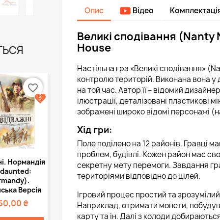
Опис
Відео
Комплектаці
Великі сподівання (Nanty 
House
ТЬСЯ
Настільна гра «Великі сподівання» (Na
контролю територій. Виконана вона у д
favorite_border
на той час. Автор її – відомий дизайне
3
ілюстрації, деталізовані пластикові 
зображені широко відомі персонажі (
Хід гри:
Поле поділено на 12 районів. Гравці м
проблем, будівлі. Кожен район має сво
Швидкий
і. Нормандія
секретну мету перемоги. Завдання гра
регляд
daunted:
територіями відповідно до цілей.
rmandy).
ська Версія
Ігровий процес простий та зрозумілий.
150,00 ₴
Наприклад, отримати монети, побудув
карту та ін. Далі з колоди добираються 