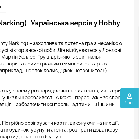
я
Narking). Українська версія у Hobby
nty Narking) – захоплива та дотепна гра з механікою
усі вікторіанської доби. Дія відбувається у Лондоні
р Мартін Уоллес. Гру відрізняють оригінальні
мініатюри та асиметричний геймплей. На картах
наприклад, Шерлок Холмс, Джек Потрошитель).
ають у своєму розпорядженні своїх агентів, маркери
perm_identity
ї унікальні особливості. А кожен персонаж має свою
Логін
вців – забезпечити контроль над тими чи іншими
 Потрібно розігрувати карти, виконуючи на них дії.
ати будинок, усунути агента, розіграти додаткову
карти до кількості 5 у руці.