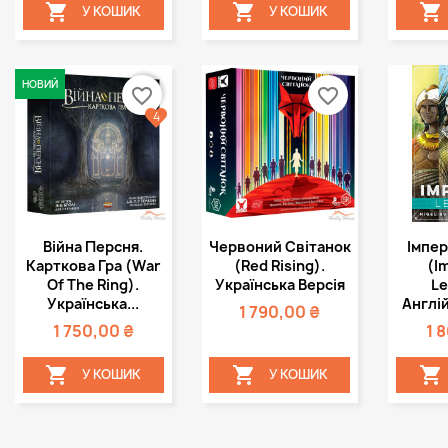



У КОШИК
У КОШИК
НОВИЙ
favorite_border
favorite_border
4
Швидкий
Швидкий



Війна Персня.
Червоний Світанок
Імпер
перегляд
перегляд
пе
Карткова Гра (War
(Red Rising).
(I
Of The Ring).
Українська Версія
Le
Українська...
Англій
1 790,00 ₴
1 750,00 ₴
1 



У КОШИК
У КОШИК