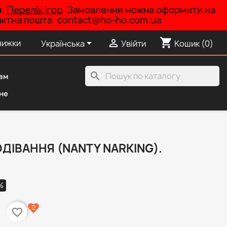
я:
Перелік ігор
. Замовлення можна оформити на
нтактна пошта: contact@ho-ho.com.ua
shopping_cart


нижки
Українська
Увійти
Кошик
(0)
search
ам
не
ДІВАННЯ (NANTY NARKING).
%
2
favorite_border