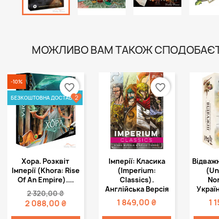
МОЖЛИВО ВАМ ТАКОЖ СПОДОБАЄ
-10%
favorite_border
favorite_border
2
БЕЗКОШТОВНА ДОСТАВКА
Швидкий
Швидкий



Хора. Розквіт
Імперії: Класика
Відважн
перегляд
перегляд
пе
Імперії (Khora: Rise
(Imperium:
(Un
Of An Empire)....
Classics).
No
Англійська Версія
Україн
2 320,00 ₴
1 849,00 ₴
1 
2 088,00 ₴