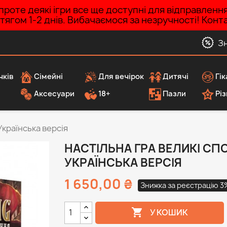
роте деякі ігри все ще доступні для відправленн
ротягом 1-2 днів. Вибачаємося за незручності! Ко
З
чків
Сімейні
Для вечірок
Дитячі
Гік
Аксесуари
18+
Пазли
Різ
Українська версія
НАСТІЛЬНА ГРА ВЕЛИКІ СПО
УКРАЇНСЬКА ВЕРСІЯ
1 650,00 ₴
Знижка за реєстрацію 3

У КОШИК