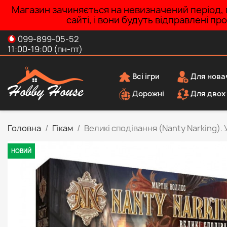
Магазин зачиняється на невизначений період, п
сайті, і вони будуть відправлені п
099-899-05-52
11:00-19:00 (пн-пт)
Всі ігри
Для нова
Дорожні
Для двох
Головна
Гікам
Великі сподівання (Nanty Narking). 
НОВИЙ