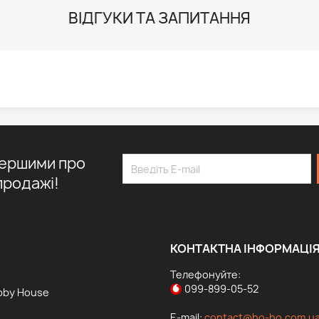
ВІДГУКИ ТА ЗАПИТАННЯ
першими про
продажі!
КОНТАКТНА ІНФОРМАЦІ
Телефонуйте:
099-899-05-52
bby House
E-mail:
contact@ho-ho.com.u