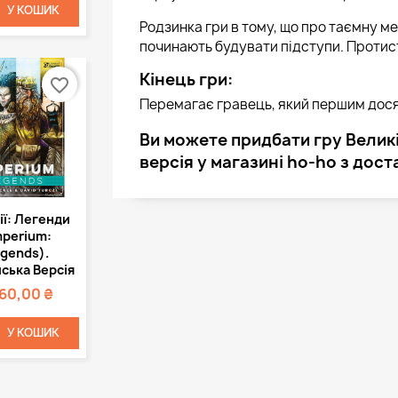
У КОШИК
Родзинка гри в тому, що про таємну ме
починають будувати підступи. Протис
Кінець гри:
favorite_border
Перемагає гравець, який першим досяг
Ви можете придбати гру Великі
версія у магазині ho-ho з дост
Швидкий
ії: Легенди
регляд
mperium:
gends).
ська Версія
860,00 ₴
У КОШИК