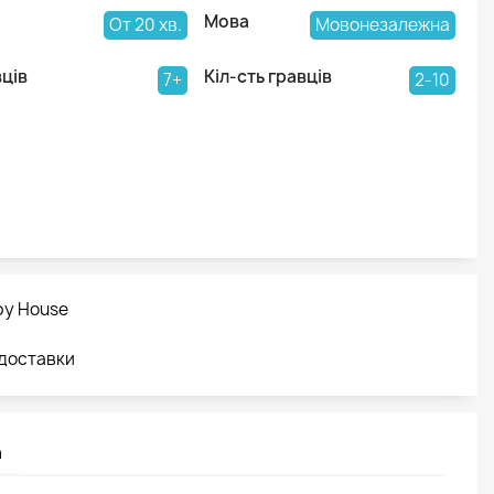
Мова
От 20 хв.
Мовонезалежна
вців
Кіл-сть гравців
7+
2-10
by House
 доставки
а