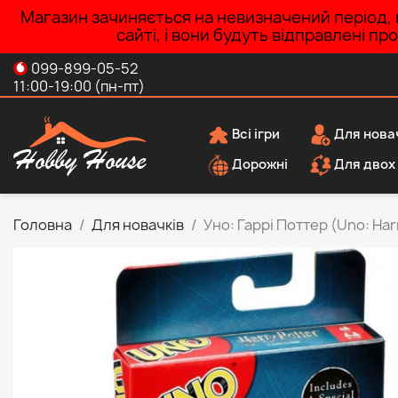
Магазин зачиняється на невизначений період, п
сайті, і вони будуть відправлені п
099-899-05-52
11:00-19:00 (пн-пт)
Всі ігри
Для нова
Дорожні
Для двох
Головна
Для новачків
Уно: Гаррі Поттер (Uno: Har