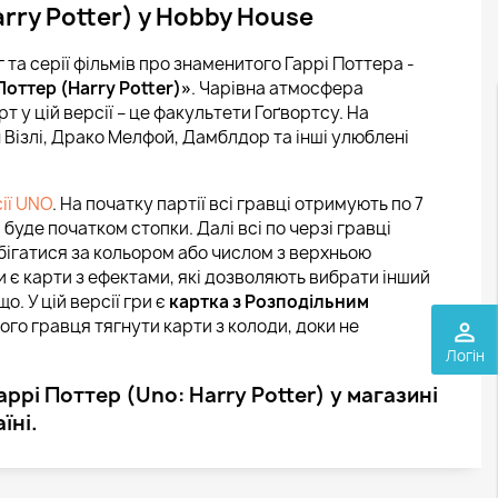
arry Potter) у Hobby House
та серії фільмів про знаменитого Гаррі Поттера -
Поттер (Harry Potter)»
. Чарівна атмосфера
т у цій версії – це факультети Гоґвортсу. На
он Візлі, Драко Мелфой, Дамблдор та інші улюблені
ії UNO
. На початку партії всі гравці отримують по 7
 буде початком стопки. Далі всі по черзі гравці
збігатися за кольором або числом з верхньою
и є карти з ефектами, які дозволяють вибрати інший
о. У цій версії гри є
картка з Розподільним
ого гравця тягнути карти з колоди, доки не
perm_identity
Логін
ррі Поттер (Uno: Harry Potter) у магазині
їні.