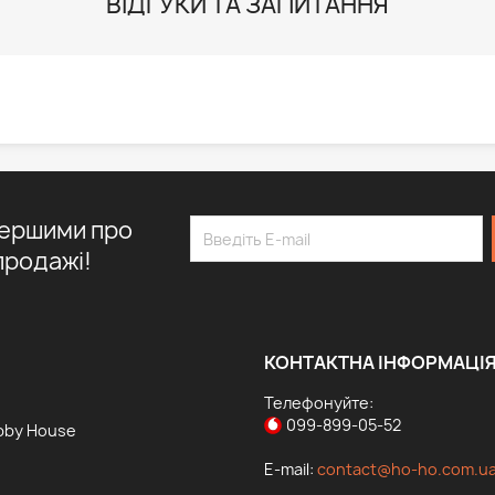
ВІДГУКИ ТА ЗАПИТАННЯ
першими про
продажі!
КОНТАКТНА ІНФОРМАЦІ
Телефонуйте:
099-899-05-52
bby House
E-mail:
contact@ho-ho.com.u