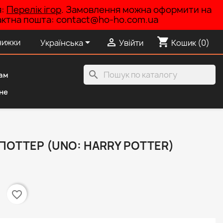
я:
Перелік ігор
. Замовлення можна оформити на
нтактна пошта: contact@ho-ho.com.ua
shopping_cart


нижки
Українська
Увійти
Кошик
(0)
search
ам
не
 ПОТТЕР (UNO: HARRY POTTER)
favorite_border