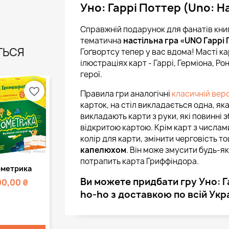
Уно: Гаррі Поттер (Uno: H
Справжній подарунок для фанатів книг 
тематична
настільна гра «UNO Гаррі 
ТЬСЯ
Гоґвортсу тепер у вас вдома! Масті кар
ілюстраціях карт - Гаррі, Герміона, Р
герої.
favorite_border
Правила гри аналогічні
класичній верс
карток, на стіл викладається одна, яка
викладають карти з руки, які повинні 
відкритою картою. Крім карт з числам
колір для карти, змінити черговість тощ
капелюхом
. Він може змусити будь-як
потрапить карта Гриффіндора.
Швидкий
ометрика
регляд
Ви можете придбати гру Уно: Га
00,00 ₴
ho-ho з доставкою по всій Укра