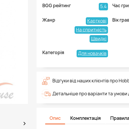
BGG рейтинг
Час гри
5.4
Жанр
Вік гра
Карткові
На спритність
Швидкі
Категорія
Для новачків
Відгуки від наших клієнтів про Hob
Детальніше про варіанти та умови
Опис
Комплектація
Правил
