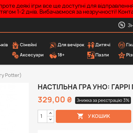
роте деякі ігри все ще доступні для відправленн
ротягом 1-2 днів. Вибачаємося за незручності! Ко
З
чків
Сімейні
Для вечірок
Дитячі
Гік
Аксесуари
18+
Пазли
Різ
ry Potter)
НАСТІЛЬНА ГРА УНО: ГАРРІ
329,00 ₴
Знижка за реєстрацію 3%

У КОШИК