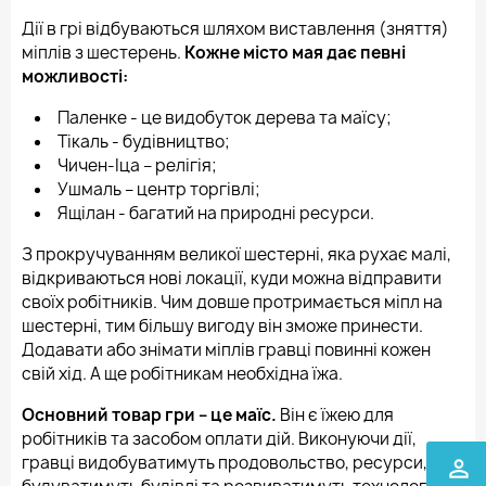
Дії в грі відбуваються шляхом виставлення (зняття)
міплів з шестерень.
Кожне місто мая дає певні
можливості:
Паленке - це видобуток дерева та маїсу;
Тікаль - будівництво;
Чичен-Іца – релігія;
Ушмаль – центр торгівлі;
Ящілан - багатий на природні ресурси.
З прокручуванням великої шестерні, яка рухає малі,
відкриваються нові локації, куди можна відправити
своїх робітників. Чим довше протримається міпл на
шестерні, тим більшу вигоду він зможе принести.
Додавати або знімати міплів гравці повинні кожен
свій хід. А ще робітникам необхідна їжа.
Основний товар гри – це маїс.
Він є їжею для
робітників та засобом оплати дій. Виконуючи дії,
гравці видобуватимуть продовольство, ресурси,
perm_identity