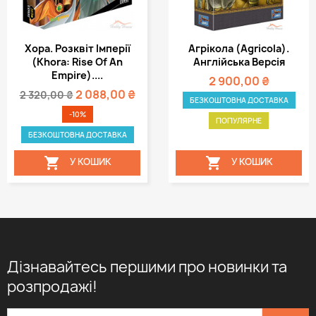
Хора. Розквіт Імперії
Агрікола (Agricola).
(Khora: Rise Of An
Англійська Версія
Empire)....
2 900,00 ₴
2 088,00 ₴
2 320,00 ₴
БЕЗКОШТОВНА ДОСТАВКА
-10%
ПОПУЛЯРНЕ
БЕЗКОШТОВНА ДОСТАВКА


У КОШИК
У КОШИК
Дізнавайтесь першими про новинки та
розпродажі!