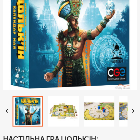


НАСТІЛЬНА ГРА ЦОЛЬК’ІН: