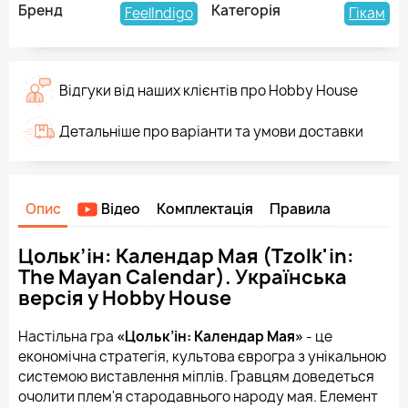
Бренд
Категорія
FeelIndigo
Гікам
Відгуки від наших клієнтів про Hobby House
Детальніше про варіанти та умови доставки
Опис
Відео
Комплектація
Правила
Цольк’ін: Календар Мая (Tzolk'in:
The Mayan Calendar). Українська
версія у Hobby House
Настільна гра
«Цольк’ін: Календар Мая»
- це
економічна стратегія, культова єврогра з унікальною
системою виставлення міплів. Гравцям доведеться
очолити плем'я стародавнього народу мая. Елемент