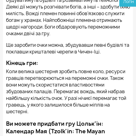
будуватимуть будівлі та розвиватимуть технології.
Логін
Деякі дії можуть розгнівати богів, а інші – здобути їхню
милість. Вожді племен повинні обов'язково служити
богам у храмах. Найпобожніші племена отримають
щедрі нагороди. Боги обдаровують переможними
очками двічі за гру.
Ще заробити очки можна, збудувавши певні будівлі та
поклавши кришталеві черепи в Чичен-Іці.
Кінець гри:
Коли велика шестерня зробить повне коло, ресурси
гравців перетворюються на переможні очки. Також
вони можуть скористатися властивостями
збудованих палаців. Перемагає вождь, який набрав
найбільшу кількість очок. У разі нічиєї перемагає той
гравець, у якого залишилося більше міплів на
шестерні.
Ви можете придбати гру Цольк’ін:
Календар Мая (Tzolk'in: The Mayan