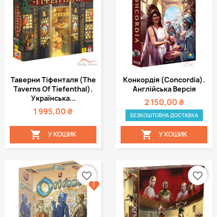
Таверни Тіфенталя (The
Конкордія (Concordia).
Taverns Of Tiefenthal).
Англійська Версія
Українська...
2 150,00 ₴
1 995,00 ₴
БЕЗКОШТОВНА ДОСТАВКА


У КОШИК
У КОШИК
favorite_border
favorite_border
1