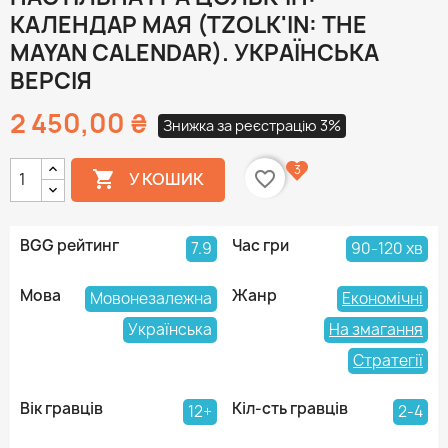
КАЛЕНДАР МАЯ (TZOLK'IN: THE
MAYAN CALENDAR). УКРАЇНСЬКА
ВЕРСІЯ
2 450,00 ₴
Знижка за реєстрацію 3%
3

favorite_border
У КОШИК
BGG рейтинг
Час гри
7.9
90-120 хв
Мова
Жанр
Мовонезалежна
Економічні
Українська
На змагання
Стратегії
Вік гравців
Кіл-сть гравців
12+
2-4