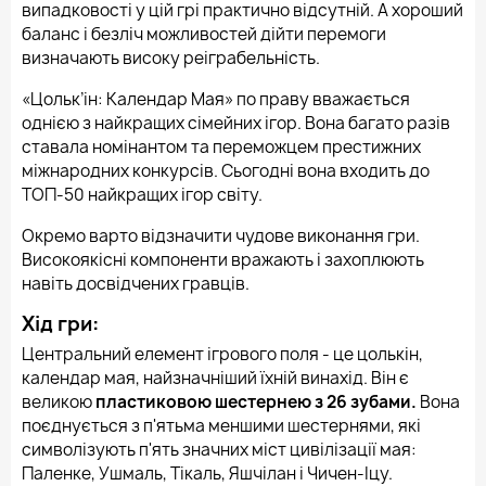
випадковості у цій грі практично відсутній. А хороший
баланс і безліч можливостей дійти перемоги
визначають високу реіграбельність.
«Цольк’ін: Календар Мая» по праву вважається
однією з найкращих сімейних ігор. Вона багато разів
ставала номінантом та переможцем престижних
міжнародних конкурсів. Сьогодні вона входить до
ТОП-50 найкращих ігор світу.
Окремо варто відзначити чудове виконання гри.
Високоякісні компоненти вражають і захоплюють
навіть досвідчених гравців.
Хід гри:
Центральний елемент ігрового поля - це цолькін,
календар мая, найзначніший їхній винахід. Він є
великою
пластиковою шестернею з 26 зубами.
Вона
поєднується з п'ятьма меншими шестернями, які
символізують п'ять значних міст цивілізації мая:
Паленке, Ушмаль, Тікаль, Яшчілан і Чичен-Іцу.