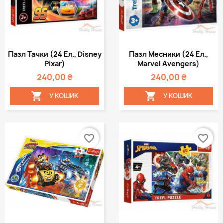
Пазл Тачки (24 Ел., Disney
Пазл Месники (24 Ел.,
Pixar)
Marvel Avengers)
240,00 ₴
240,00 ₴


У КОШИК
У КОШИК
favorite_border
favorite_border