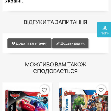
Україні.
ВІДГУКИ ТА ЗАПИТАННЯ
perm_identity
Логін
Додати запитання
Додати відгук
МОЖЛИВО ВАМ ТАКОЖ
СПОДОБАЄТЬСЯ
favorite_border
favorite_border