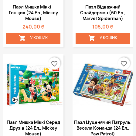
Пазл Мишка Міккі -
Пазл Відважний
Гонщик (24 Ел., Mickey
Спайдермен (60 Ел.,
Mouse)
Marvel Spiderman)
240,00 ₴
105,00 ₴


У КОШИК
У КОШИК
favorite_border
favorite_border
Пазл Мишка Міккі Серед
Пазл Цуценячий Патруль.
Друзів (24 Ел., Mickey
Весела Команда (24 Ел.,
Mouse)
Paw Patrol)