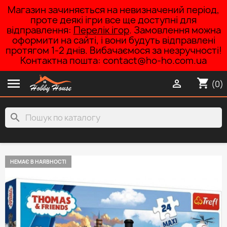
Магазин зачиняється на невизначений період,
проте деякі ігри все ще доступні для
відправлення:
Перелік ігор
. Замовлення можна
оформити на сайті, і вони будуть відправлені
протягом 1-2 днів. Вибачаємося за незручності!
Контактна пошта: contact@ho-ho.com.ua

shopping_cart

(0)
search
НЕМАЄ В НАЯВНОСТІ