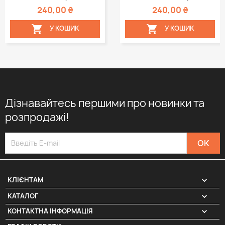
240,00 ₴
240,00 ₴


У КОШИК
У КОШИК
Дізнавайтесь першими про новинки та
розпродажі!

КЛІЄНТАМ

КАТАЛОГ
КОНТАКТНА ІНФОРМАЦІЯ
keyboard_arrow_down