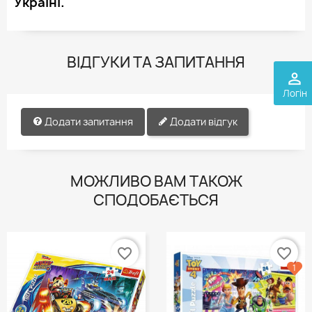
Україні.
ВІДГУКИ ТА ЗАПИТАННЯ
perm_identity
Логін
Додати запитання
Додати відгук
МОЖЛИВО ВАМ ТАКОЖ
СПОДОБАЄТЬСЯ
favorite_border
favorite_border
1