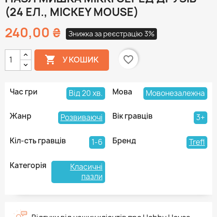
(24 ЕЛ., MICKEY MOUSE)
240,00 ₴
Знижка за реєстрацію 3%

favorite_border
У КОШИК
Час гри
Мова
Від 20 хв.
Мовонезалежна
Жанр
Вік гравців
Розвиваючі
3+
Кіл-сть гравців
Бренд
1-6
Trefl
Категорія
Класичні
пазли