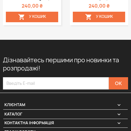
240,00 ₴
240,00 ₴


У КОШИК
У КОШИК
Дізнавайтесь першими про новинки та
розпродажі!

КЛІЄНТАМ

КАТАЛОГ
КОНТАКТНА ІНФОРМАЦІЯ
keyboard_arrow_down