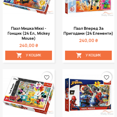
Пазл Мишка Міккі -
Пазл Вперед За
Гонщик (24 Ел., Mickey
Пригодами (24 Елементи)
Mouse)
240,00 ₴
240,00 ₴


У КОШИК
У КОШИК
favorite_border
favorite_border