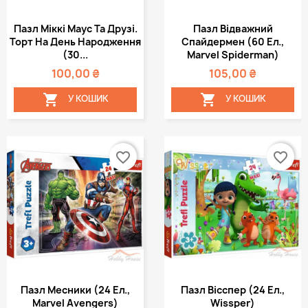
Пазл Міккі Маус Та Друзі.
Пазл Відважний
Торт На День Народження
Спайдермен (60 Ел.,
(30...
Marvel Spiderman)
100,00 ₴
105,00 ₴


У КОШИК
У КОШИК
favorite_border
favorite_border
Пазл Месники (24 Ел.,
Пазл Вісспер (24 Ел.,
Marvel Avengers)
Wissper)