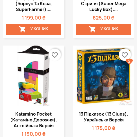
(Борсук Та Коза,
Скриня (Super Mega
SuperFarmer)....
Lucky Box)....
1 199,00 ₴
825,00 ₴


У КОШИК
У КОШИК
favorite_border
favorite_border
2
Katamino Pocket
13 Підказок (13 Clues).
(Катаміно Дорожня).
Українська Версія
Англійська Версія
1 175,00 ₴
1 150,00 ₴