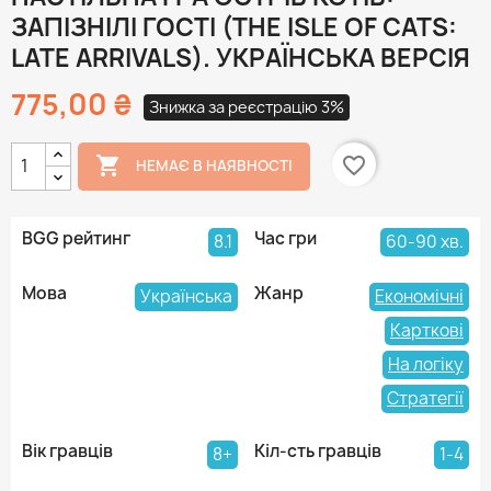
ЗАПІЗНІЛІ ГОСТІ (THE ISLE OF CATS:
LATE ARRIVALS). УКРАЇНСЬКА ВЕРСІЯ
775,00 ₴
Знижка за реєстрацію 3%

favorite_border
НЕМАЄ В НАЯВНОСТІ
BGG рейтинг
Час гри
8.1
60-90 хв.
Мова
Жанр
Українська
Економічні
Карткові
На логіку
Стратегії
Вік гравців
Кіл-сть гравців
8+
1-4