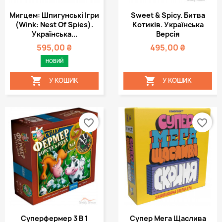
Мигцем: Шпигунські Ігри
Sweet & Spicy. Битва
(Wink: Nest Of Spies).
Котиків. Українська
Українська...
Версія
595,00 ₴
495,00 ₴
НОВИЙ


У КОШИК
У КОШИК
favorite_border
favorite_border
Суперфермер 3 В 1
Супер Мега Щаслива