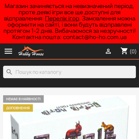
Магазин зачиняється на невизначений період,
проте деякі ігри все ще доступні для
відправлення:
Перелік ігор
. Замовлення можна
оформити на сайті, і вони будуть відправлені
протягом 1-2 днів. Вибачаємося за незручності!
Контактна пошта: contact@ho-ho.com.ua

shopping_cart

(0)
search
НЕМАЄ В НАЯВНОСТІ
ДОПОВНЕННЯ