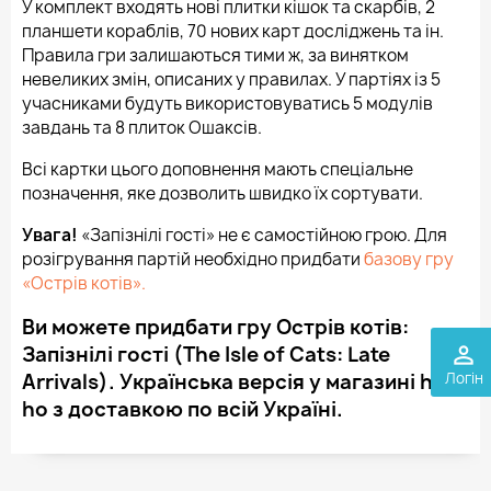
У комплект входять нові плитки кішок та скарбів, 2
планшети кораблів, 70 нових карт досліджень та ін.
Правила гри залишаються тими ж, за винятком
невеликих змін, описаних у правилах. У партіях із 5
учасниками будуть використовуватись 5 модулів
завдань та 8 плиток Ошаксів.
Всі картки цього доповнення мають спеціальне
позначення, яке дозволить швидко їх сортувати.
Увага!
«Запізнілі гості» не є самостійною грою. Для
розігрування партій необхідно придбати
базову гру
«Острів котів».
Ви можете придбати гру Острів котів:
perm_identity
Запізнілі гості (The Isle of Cats: Late
Логін
Arrivals). Українська версія у магазині ho-
ho з доставкою по всій Україні.