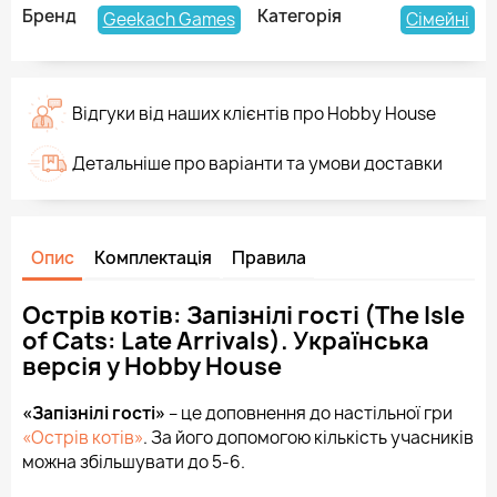
Бренд
Категорія
Geekach Games
Сімейні
Відгуки від наших клієнтів про Hobby House
Детальніше про варіанти та умови доставки
Опис
Комплектація
Правила
Острів котів: Запізнілі гості (The Isle
of Cats: Late Arrivals). Українська
версія у Hobby House
«Запізнілі гості»
– це доповнення до настільної гри
«Острів котів»
. За його допомогою кількість учасників
можна збільшувати до 5-6.