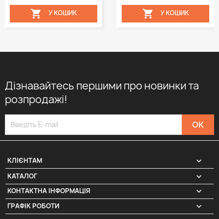


У КОШИК
У КОШИК
Дізнавайтесь першими про новинки та
розпродажі!

КЛІЄНТАМ

КАТАЛОГ
КОНТАКТНА ІНФОРМАЦІЯ
keyboard_arrow_down
ГРАФІК РОБОТИ
keyboard_arrow_down