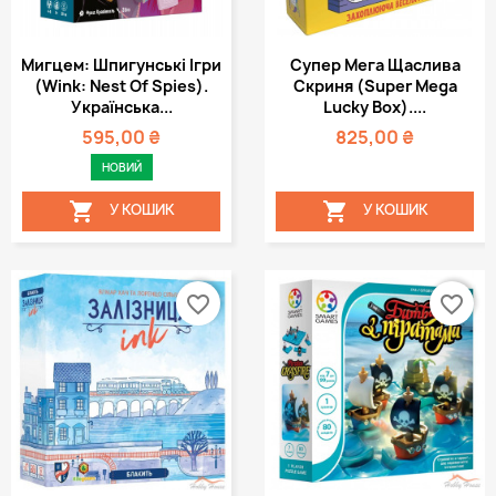
Мигцем: Шпигунські Ігри
Супер Мега Щаслива
(Wink: Nest Of Spies).
Скриня (Super Mega
Українська...
Lucky Box)....
595,00 ₴
825,00 ₴
НОВИЙ


У КОШИК
У КОШИК
favorite_border
favorite_border