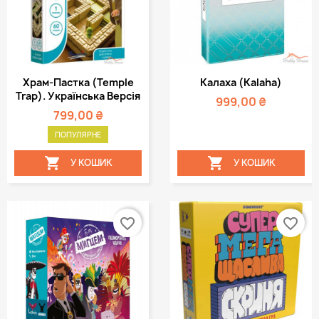
Храм-Пастка (Temple
Калаха (Kalaha)
Trap). Українська Версія
999,00 ₴
799,00 ₴
ПОПУЛЯРНЕ


У КОШИК
У КОШИК
favorite_border
favorite_border