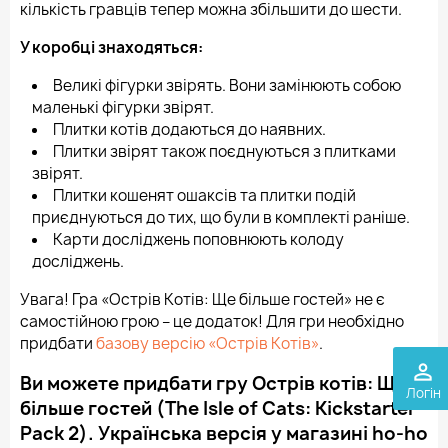
кількість гравців тепер можна збільшити до шести.
У коробці знаходяться:
Великі фігурки звірять. Вони замінюють собою
маленькі фігурки звірят.
Плитки котів додаються до наявних.
Плитки звірят також поєднуються з плитками
звірят.
Плитки кошенят ошаксів та плитки подій
приєднуються до тих, що були в комплекті раніше.
Карти досліджень поповнюють колоду
досліджень.
Увага! Гра «Острів Котів: Ще більше гостей» не є
самостійною грою – це додаток! Для гри необхідно
придбати
базову версію «Острів Котів»
.
perm_identity
Ви можете придбати гру Острів котів: Ще
Логін
більше гостей (The Isle of Cats: Kickstarter
Pack 2). Українська версія у магазині ho-ho