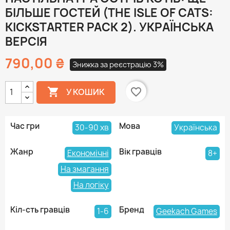
БІЛЬШЕ ГОСТЕЙ (THE ISLE OF CATS:
KICKSTARTER PACK 2). УКРАЇНСЬКА
ВЕРСІЯ
790,00 ₴
Знижка за реєстрацію 3%

favorite_border
У КОШИК
Час гри
Мова
30-90 хв
Українська
Жанр
Вік гравців
Економічні
8+
На змагання
На логіку
Кіл-сть гравців
Бренд
1-6
Geekach Games