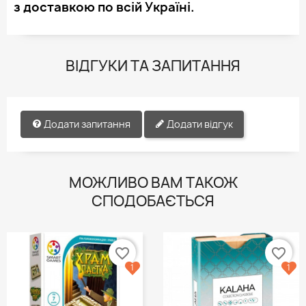
з доставкою по всій Україні.
ВІДГУКИ ТА ЗАПИТАННЯ
Додати запитання
Додати відгук
МОЖЛИВО ВАМ ТАКОЖ
СПОДОБАЄТЬСЯ
favorite_border
favorite_border
1
1