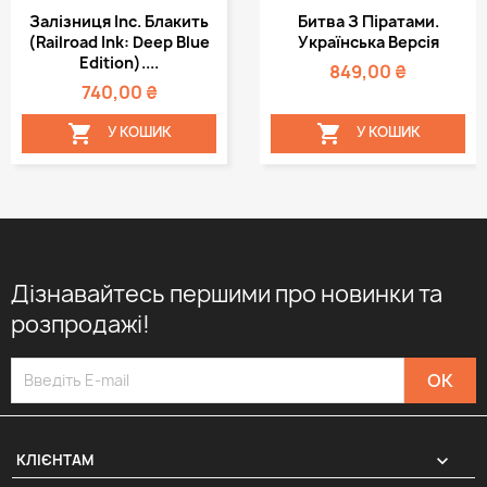
Залізниця Inc. Блакить
Битва З Піратами.
(Railroad Ink: Deep Blue
Українська Версія
Edition)....
849,00 ₴
740,00 ₴


У КОШИК
У КОШИК
Дізнавайтесь першими про новинки та
розпродажі!

КЛІЄНТАМ