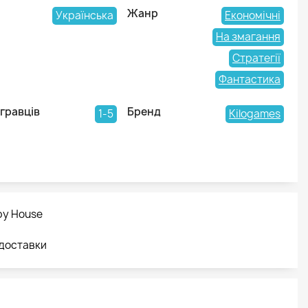
Жанр
Українська
Економічні
На змагання
Стратегії
Фантастика
 гравців
Бренд
1-5
Kilogames
by House
 доставки