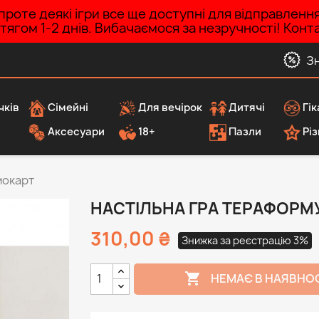
роте деякі ігри все ще доступні для відправленн
ротягом 1-2 днів. Вибачаємося за незручності! Ко
З
чків
Сімейні
Для вечірок
Дитячі
Гік
Аксесуари
18+
Пазли
Різ
мокарт
НАСТІЛЬНА ГРА ТЕРАФОРМ
310,00 ₴
Знижка за реєстрацію 3%

НЕМАЄ В НАЯВНО