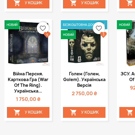



У КОШИК
У КОШИК
НОВИЙ
БЕЗКОШТОВНА ДОСТАВКА
НОВИЙ
favorite_border
favorite_border
4
3
НОВИЙ
Швидкий
Швидкий



Війна Персня.
Ґолем (Голем,
ЗСУ. A
перегляд
перегляд
пе
Карткова Гра (War
Golem). Українська
Of
Of The Ring).
Версія
9
Українська...
2 750,00 ₴
1 750,00 ₴



У КОШИК
У КОШИК