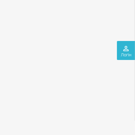
perm_identity
Логін