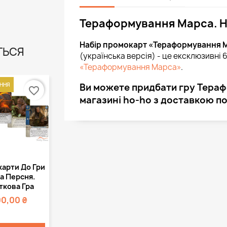
Тераформування Марса. Н
Набір промокарт «Тераформування Ма
ТЬСЯ
(українська версія) - це ексклюзивні 6
«Тераформування Марса»
.
Ви можете придбати гру Тера
ННЯ
favorite_border
магазині ho-ho з доставкою по 
Швидкий
арти До Гри
регляд
а Персня.
ткова Гра
00,00 ₴