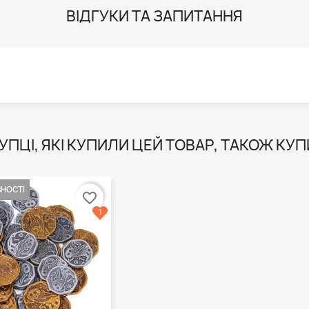
ВІДГУКИ ТА ЗАПИТАННЯ
УПЦІ, ЯКІ КУПИЛИ ЦЕЙ ТОВАР, ТАКОЖ КУП
ВНОСТІ
favorite_border
1