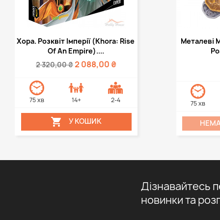
Швидкий перегляд
Шви


Хора. Розквіт Імперії (Khora: Rise
Металеві М
Of An Empire)....
Ро
2 088,00 ₴
2 320,00 ₴
75 хв
14+
2-4
75 хв

У КОШИК
НЕМА
Дізнавайтесь 
новинки та роз