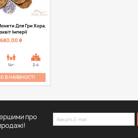
дкий перегляд
онети Для Гри Хора.
зквіт Імперії
680,00 ₴
14+
2-4
Є В НАЯВНОСТІ
першими про
продажі!