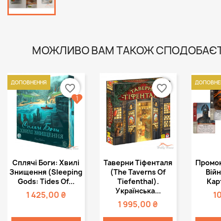
МОЖЛИВО ВАМ ТАКОЖ СПОДОБАЄ
ДОПОВНЕННЯ
ДОПОВНЕ
favorite_border
favorite_border
1
Швидкий
Швидкий



Сплячі Боги: Хвилі
Таверни Тіфенталя
Промок
перегляд
перегляд
пе
Знищення (Sleeping
(The Taverns Of
Війн
Gods: Tides Of...
Tiefenthal).
Кар
Українська...
1 425,00 ₴
1
1 995,00 ₴