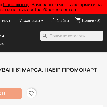
я:
Перелік ігор
. Замовлення можна оформити на
нтактна пошта: contact@ho-ho.com.ua
shopping_cart


нижки
Українська
Увійти
Кошик
(0)
search
ам
не
УВАННЯ МАРСА. НАБІР ПРОМОКАРТ
favorite_border
СТІ