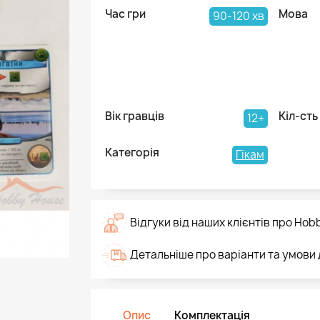
Час гри
Мова
90-120 хв
Вік гравців
Кіл-сть
12+
Категорія
Гікам
Відгуки від наших клієнтів про Hob
Детальніше про варіанти та умови
Опис
Комплектація