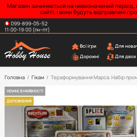
Магазин зачиняється на невизначений період, п
сайті, і вони будуть відправлені п
099-899-05-52
11:00-19:00 (пн-пт)
Всі ігри
Для нова
Дорожні
Для двох
Головна
Гікам
Тераформування Марса. Набір про
НЕМАЄ В НАЯВНОСТІ
ДОПОВНЕННЯ