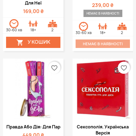
Для Неї
239,00 ₴
169,00 ₴
НЕМАЄ В НАЯВНОСТІ
30-60 хв
18+
2
30-60 хв
18+
2
У КОШИК

НЕМАЄ В НАЯВНОСТІ
favorite_border
favorite_border
Правда Або Дія: Для Пар
Сексополія. Українська
Версія
449,00 ₴