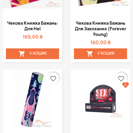
Чекова Книжка Бажань:
Чекова Книжка Бажань
Для Неї
Для Закоханих (Forever
Young)
169,00 ₴
160,00 ₴


У КОШИК
У КОШИК
favorite_border
favorite_border
4