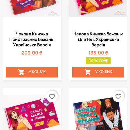
Чекова Книжка
Чекова Книжка Бажань:
Пристрасних Бажань.
Для Неї. Українська
Українська Версія
Версія
209,00 ₴
135,00 ₴
ПОПУЛЯРНЕ


У КОШИК
У КОШИК
favorite_border
favorite_border