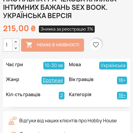
ІНТИМНИХ БАЖАНЬ SEX BOOK.
УКРАЇНСЬКА ВЕРСІЯ
215,00 ₴
Знижка за реєстрацію 3%

favorite_border
НЕМАЄ В НАЯВНОСТІ
Час гри
Мова
10-30 хв
Українська
Жанр
Вік гравців
Еротичні
18+
Кіл-сть гравців
Категорія
2
18+
Відгуки від наших клієнтів про Hobby House