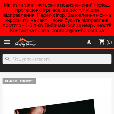
Магазин зачиняється на невизначений період,
проте деякі ігри все ще доступні для
відправлення:
Перелік ігор
. Замовлення можна
оформити на сайті, і вони будуть відправлені
протягом 1-2 днів. Вибачаємося за незручності!
Контактна пошта: contact@ho-ho.com.ua

shopping_cart

(0)
search
НЕМАЄ В НАЯВНОСТІ