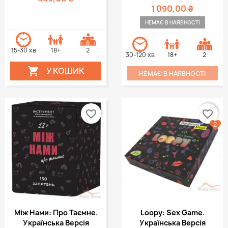
1 090,00 ₴
НЕМАЄ В НАЯВНОСТІ
15-30 хв
18+
2
30-120 хв
18+
2
У КОШИК

НЕМАЄ В НАЯВНОСТІ
favorite_border
favorite_border
2
Між Нами: Про Таємне.
Loopy: Sex Game.
Українська Версія
Українська Версія