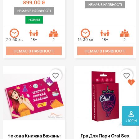
899,00 ₴
НЕМАЄ В НАЯВНОСТІ
НЕМАЄ В НАЯВНОСТІ
НОВИЙ
20-60 хв
18+
2
15-30 хв
18+
2
НЕМАЄ В НАЯВНОСТІ
НЕМАЄ В НАЯВНОСТІ
favorite_border
favorite_border
1
perm_identity
Логін
Чекова Книжка Бажань:
Гра Для Пари Oral Sex