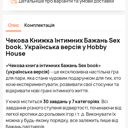
Детальніше про варіанти та умови доставки
Опис
Комплектація
Чекова Книжка Інтимних Бажань Sex
book. Українська версія у Hobby
House
«Чекова книга інтимних бажань Sex book»
(українська версія)
– це ексклюзивна настільна гра
для пари, яка стане чудовим подарунком для тих, хто
хоче експериментувати, розвивати свої стосунки та
відкривати нові грані інтимного життя.
У книзі міститься
30 завдань у 7 категоріях
. Всі
завдання різного ступеня відвертості, починаючи від
легкої еротики до рольових ігор і т. д. Виконувати їх
можна у будь-якому порядку, все залежить лише від
бажань партнерів.