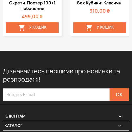
Скретч-Постер 100+1
Sex Кубики: Класичні
Побачення
310,00 ₴
499,00 ₴


У КОШИК
У КОШИК
Дізнавайтесь першими про новинки та
розпродажі!

КЛІЄНТАМ

КАТАЛОГ