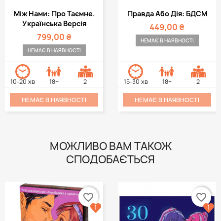
Між Нами: Про Таємне.
Правда Або Дія: БДСМ
Українська Версія
449,00 ₴
799,00 ₴
НЕМАЄ В НАЯВНОСТІ
НЕМАЄ В НАЯВНОСТІ
10-20 хв
18+
2
15-30 хв
18+
2
НЕМАЄ В НАЯВНОСТІ
НЕМАЄ В НАЯВНОСТІ
МОЖЛИВО ВАМ ТАКОЖ
СПОДОБАЄТЬСЯ
favorite_border
favorite_border
1
1