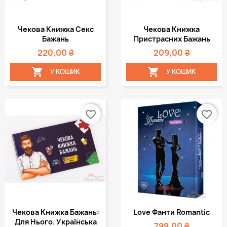
Чекова Книжка Секс
Чекова Книжка
Бажань
Пристрасних Бажань
220,00 ₴
209,00 ₴


У КОШИК
У КОШИК
favorite_border
favorite_border
Чекова Книжка Бажань:
Love Фанти Romantic
Для Нього. Українська
799,00 ₴