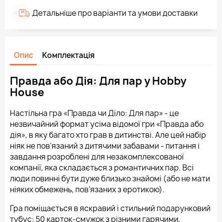
Детальніше про варіанти та умови доставки
Опис
Комплектація
Правда або Дія: Для пар у Hobby
House
Настільна гра «Правда чи Діло: Для пар» - це
незвичайний формат усіма відомої гри «Правда або
дія», в яку багато хто грав в дитинстві. Але цей набір
ніяк не пов'язаний з дитячими забавами - питання і
завдання розроблені для незакомплексованої
компанії, яка складається з романтичних пар. Всі
люди повинні бути дуже близько знайомі (або не мати
ніяких обмежень, пов'язаних з еротикою).
Гра поміщається в яскравий і стильний подарунковий
тубус: 50 карток-смужок з різними гарячими,