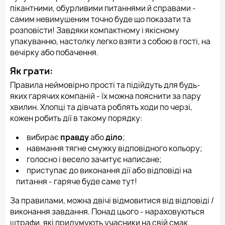
пікантними, обурливими питаннями й справами -
самим невимушеним точно буде що показати та
розповісти! Завдяки компактному і якісному
упакуванню, настолку легко взяти з собою в гості, на
вечірку або побачення.
Як грати:
Правила неймовірно прості та підійдуть для будь-
яких гарячих компаній - їх можна пояснити за пару
хвилин. Хлопці та дівчата роблять ходи по черзі,
кожен робить дії в такому порядку:
вибирає
правду
або
діло
;
навмання тягне смужку відповідного кольору;
голосно і весело зачитує написане;
приступає до виконання дії або відповіді на
питання - гаряче буде саме тут!
За правилами, можна двічі відмовитися від відповіді /
виконання завдання. Понад цього - нараховуються
штрафи, які придумують учасники на свій смак.