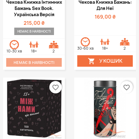
Чекова Книжка Інтимних
Чекова Книжка Бажань:
Бажань Sex Book.
Для Неї
Українська Версія
169,00 ₴
215,00 ₴
НЕМАЄ В НАЯВНОСТІ
30-60 хв
18+
2
10-30 хв
18+
2
У КОШИК

НЕМАЄ В НАЯВНОСТІ
favorite_border
favorite_border