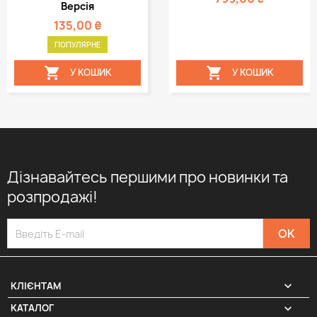
Версія
135,00 ₴
ПОПУЛЯРНЕ


У КОШИК
У КОШИК
Дізнавайтесь першими про новинки та
розпродажі!

КЛІЄНТАМ

КАТАЛОГ