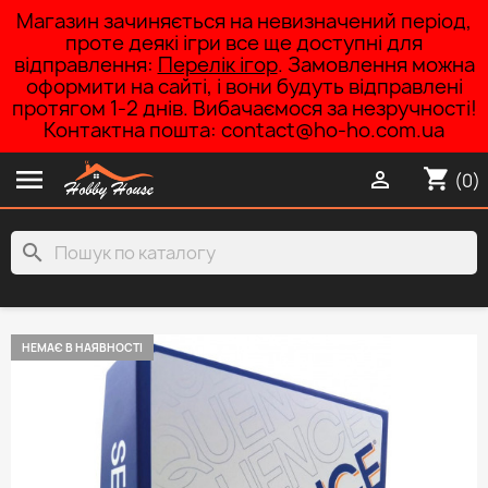
Магазин зачиняється на невизначений період,
проте деякі ігри все ще доступні для
відправлення:
Перелік ігор
. Замовлення можна
оформити на сайті, і вони будуть відправлені
протягом 1-2 днів. Вибачаємося за незручності!
Контактна пошта: contact@ho-ho.com.ua

shopping_cart

(0)
search
НЕМАЄ В НАЯВНОСТІ