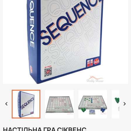


НАСТІЛЬНА ГРА СІКВЕНС