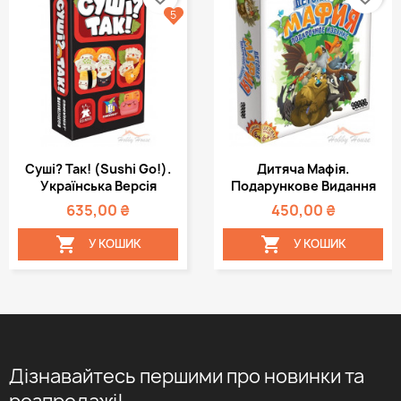
5
Суші? Так! (Sushi Go!).
Дитяча Мафія.
Українська Версія
Подарункове Видання
635,00 ₴
450,00 ₴


У КОШИК
У КОШИК
Дізнавайтесь першими про новинки та