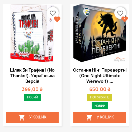
favorite_border
favorite_border
1
3
Шляк Би Трафив! (No
Остання Ніч: Перевертні
Thanks!). Українська
(One Night Ultimate
Версія
Werewolf)....
399,00 ₴
650,00 ₴
НОВИЙ
ПОПУЛЯРНЕ
НОВИЙ


У КОШИК
У КОШИК