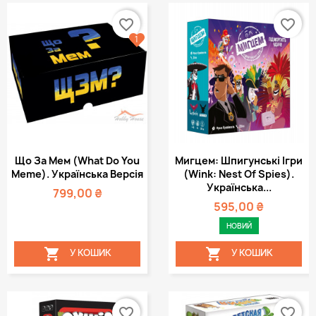
favorite_border
favorite_border
1
Що За Мем (What Do You
Мигцем: Шпигунські Ігри
Meme). Українська Версія
(Wink: Nest Of Spies).
Українська...
799,00 ₴
595,00 ₴
НОВИЙ


У КОШИК
У КОШИК
favorite_border
favorite_border