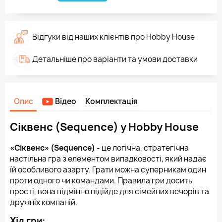
Відгуки від наших клієнтів про Hobby House
Детальніше про варіанти та умови доставки
Опис
Відео
Комплектація
Сіквенс (Sequence) у Hobby House
«Сіквенс» (Sequence)
- це логічна, стратегічна
настільна гра з елементом випадковості, який надає
їй особливого азарту. Грати можна суперникам один
проти одного чи командами. Правила гри досить
прості, вона відмінно підійде для сімейних вечорів та
дружніх компаній.
Хід гри: