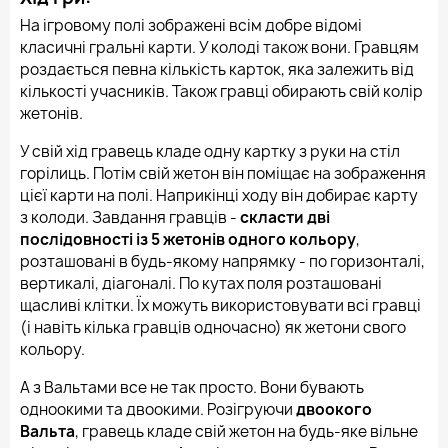
На ігровому полі зображені всім добре відомі
класичні гральні карти. У колоді також вони. Гравцям
роздається певна кількість карток, яка залежить від
кількості учасників. Також гравці обирають свій колір
жетонів.
У свій хід гравець кладе одну картку з руки на стіл
горілиць. Потім свій жетон він поміщає на зображення
цієї карти на полі. Наприкінці ходу він добирає карту
з колоди. Завдання гравців -
скласти дві
послідовності із 5 жетонів одного кольору
,
розташовані в будь-якому напрямку - по горизонталі,
вертикалі, діагоналі. По кутах поля розташовані
щасливі клітки. Їх можуть використовувати всі гравці
(і навіть кілька гравців одночасно) як жетони свого
кольору.
А з Вальтами все не так просто. Вони бувають
одноокими та двоокими. Розігруючи
двоокого
Вальта
, гравець кладе свій жетон на будь-яке вільне