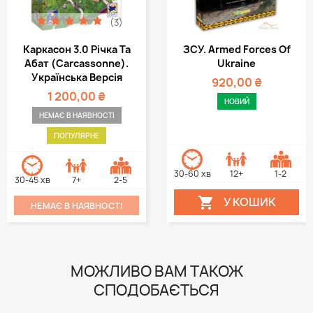
(3)
Каркасон 3.0 Річка Та
ЗСУ. Armed Forces Of
Абат (Carcassonne).
Ukraine
Українська Версія
920,00 ₴
1 200,00 ₴
НОВИЙ
НЕМАЄ В НАЯВНОСТІ
ПОПУЛЯРНЕ
30-60 хв
12+
1-2
30-45 хв
7+
2-5
У КОШИК

НЕМАЄ В НАЯВНОСТІ
МОЖЛИВО ВАМ ТАКОЖ
СПОДОБАЄТЬСЯ