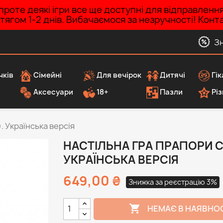
роте деякі ігри все ще доступні для відправленн
ротягом 1-2 днів. Вибачаємося за незручності! Ко
З
чків
Сімейні
Для вечірок
Дитячі
Гік
Аксесуари
18+
Пазли
Різ
). Українська версія
НАСТІЛЬНА ГРА ПРАПОРИ СВ
УКРАЇНСЬКА ВЕРСІЯ
649,00 ₴
Знижка за реєстрацію 3%

НЕМАЄ В НАЯВНО