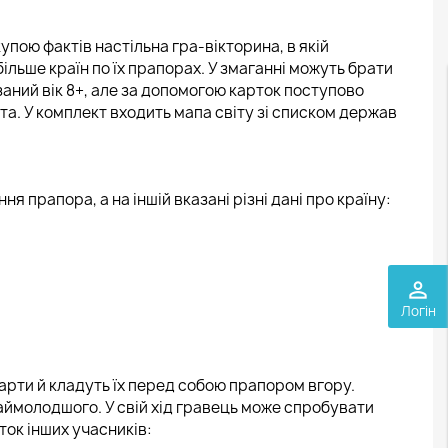
упою фактів настільна гра-вікторина, в якій
льше країн по їх прапорах. У змаганні можуть брати
азаний вік 8+, але за допомогою карток поступово
а. У комплект входить мапа світу зі списком держав
я прапора, а на іншій вказані різні дані про країну:
perm_identity
Логін
карти й кладуть їх перед собою прапором вгору.
наймолодшого. У свій хід гравець може спробувати
ток інших учасників: