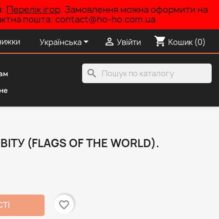
я:
Перелік ігор
. Замовлення можна оформити на
нтактна пошта: contact@ho-ho.com.ua
shopping_cart


нижки
Українська
Увійти
Кошик
(0)
search
ам
не
ІТУ (FLAGS OF THE WORLD).
favorite_border
СТІ