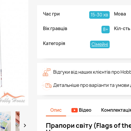
Час гри
Мова
15-30 хв
Вік гравців
Кіл-сть
8+
Категорія
Сімейні
Відгуки від наших клієнтів про Hob
Детальніше про варіанти та умови
Опис
Відео
Комплектаці
Прапори світу (Flags of th
