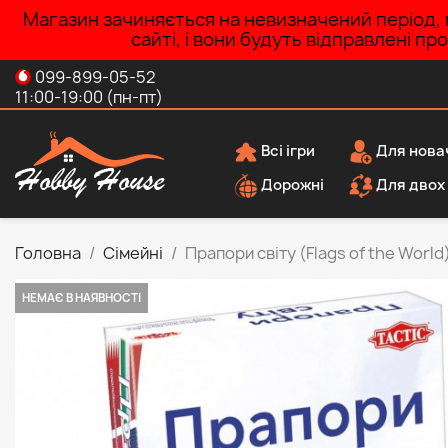
Магазин зачиняється на невизначений період, п
сайті, і вони будуть відправлені п
099-899-05-52
11:00-19:00 (пн-пт)
Всі ігри
Для нова
Дорожні
Для двох
Головна
Сімейні
Прапори світу (Flags of the World
НЕМАЄ В НАЯВНОСТІ