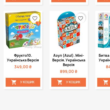
favorite_border
favorite_border
1
Швидкий
Швидкий



Фрукто10.
Азул (Azul). Міні-
Битва 
перегляд
перегляд
пе
Українська Версія
Версія. Українська
Україн
Версія
349,00 ₴
8
899,00 ₴



У КОШИК
У КОШИК