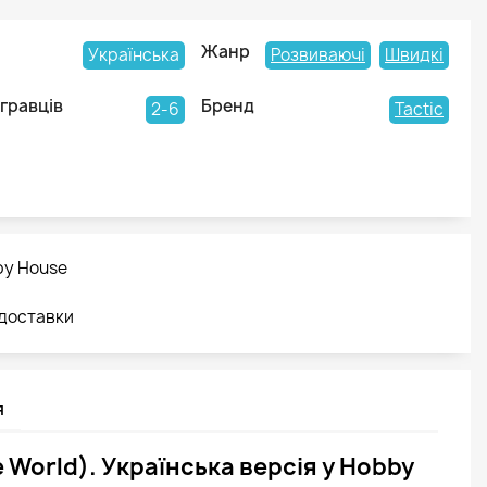
Жанр
Українська
Розвиваючі
Швидкі
 гравців
Бренд
2-6
Tactic
by House
 доставки
я
e World). Українська версія у Hobby