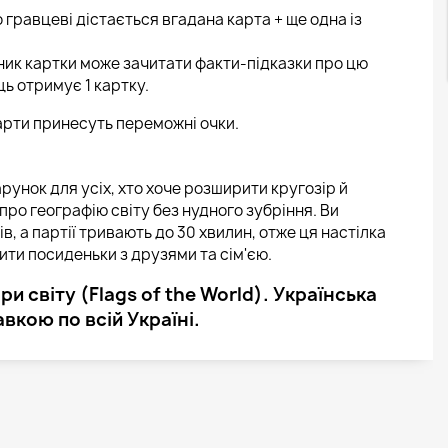
 гравцеві дістається вгадана карта + ще одна із
ник картки може зачитати факти-підказки про цю
ь отримує 1 картку.
карти принесуть переможні очки.
рунок для усіх, хто хоче розширити кругозір й
про географію світу без нудного зубріння. Ви
в, а партії тривають до 30 хвилин, отже ця настілка
ти посиденьки з друзями та сім'єю.
 світу (Flags of the World). Українська
авкою по всій Україні.