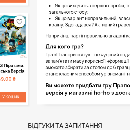
Якщо виходить з першої спроби, то
загального стосу;
Якщо варіант неправильний, влас
favorite_border
країну. Здогадався? Активний гравец
Наприкінці партії правильно вгадані 
Для кого гра?
Гра «Прапори світу» – це чудовий пода
запам'ятати масу корисної інформації 
Швидкий
З Піратами.
зможете збирати за столом до 6 гравці
регляд
ська Версія
стане класним способом урізноманітни
49,00 ₴
Ви можете придбати гру Прапори
версія у магазині ho-ho з дост
У КОШИК
ВІДГУКИ ТА ЗАПИТАННЯ