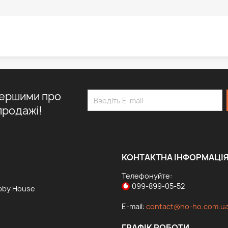
першими про
продажі!
КОНТАКТНА ІНФОРМАЦІ
Телефонуйте:
099-899-05-52
bby House
E-mail:
contact@ho-ho.com.u
ГРАФІК РОБОТИ