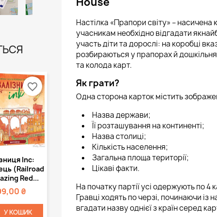
House
Настілка «Прапори світу» – насичена к
учасникам необхідно відгадати якнайбі
участь діти та дорослі: на коробці вк
ТЬСЯ
розбираються у прапорах й дошкільнят
та колода карт.
Як грати?
favorite_border
Одна сторона карток містить зображенн
Назва держави;
Її розташування на континенті;
Назва столиці;
Кількість населення;
Швидкий
Загальна площа території;
зниця Inc:
Цікаві факти.
регляд
ць (Railroad
lazing Red...
На початку партії усі одержують по 4 
99,00 ₴
Гравці ходять по черзі, починаючи із 
вгадати назву однієї з країн серед кар
У КОШИК