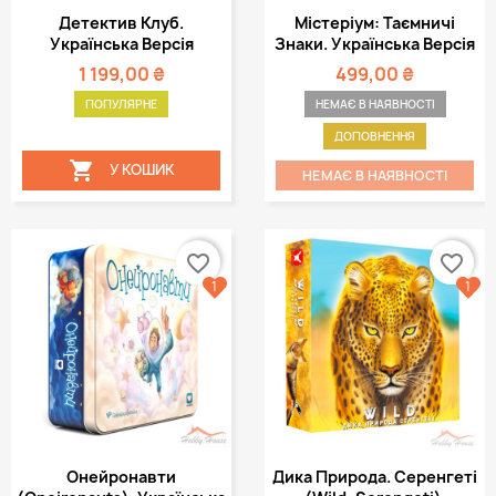
Детектив Клуб.
Містеріум: Таємничі
Українська Версія
Знаки. Українська Версія
1 199,00 ₴
499,00 ₴
ПОПУЛЯРНЕ
НЕМАЄ В НАЯВНОСТІ
ДОПОВНЕННЯ

У КОШИК
НЕМАЄ В НАЯВНОСТІ
favorite_border
favorite_border
1
1
Онейронавти
Дика Природа. Серенгеті