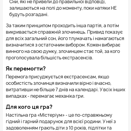
Сни, які не привели до правильної відповіді,
залишаються на полі до моменту, поки натяки НЕ
будуть розгадані.
За таким принципом проходить інша партія, а потім
викривається справжній злочинець. Привид показує
для всіх загальний сон, його тлумачать і намагаються
визначитися з остаточним вибором. Кожен вибирає
винного на свою думку, злочинцем стає той, за кого
проголосувала більшість екстрасенсів.
Як перемогти?
Перемога присуджується екстрасенсам, якщо
особистість злочинця визначили вірно і вчасно,
витративши не більше 7 днів на календарі. У всіх інших
випадках - перемагає механіка гри.
Для кого ця гра?
Настільна гра «Містеріум» - це по-справжньому
гідний і гарний подарунок для всієї родини. У неї з
задоволенням грають діти з 10 років, підлітки та