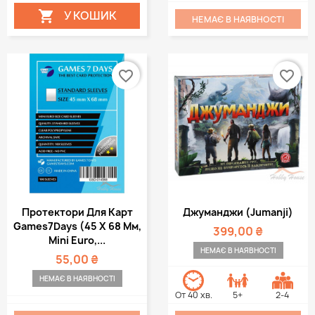
У КОШИК

НЕМАЄ В НАЯВНОСТІ
favorite_border
favorite_border
Протектори Для Карт
Джуманджи (Jumanji)
Games7Days (45 Х 68 Мм,
399,00 ₴
Mini Euro,...
НЕМАЄ В НАЯВНОСТІ
55,00 ₴
НЕМАЄ В НАЯВНОСТІ
От 40 хв.
5+
2-4