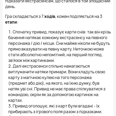
підказати екстрасенсам, що сталося в той злощасний
день.
Гра складається з 7
ходів
, кожен поділяється на 3
етапи
:
Спочатку привид, показує карти снів: так він крізь
бачення натякає кожному екстрасенсу на певного
персонажа / дію / місце. Сни майже ніколи не будуть
прямо вказувати на певну карту. Ниточкою може
стати абсолютно непомітний, на перший погляд,
зв'язок між картинками.
Далі екстрасенси спільно намагаються
витлумачити натяки примари. Вони кладуть свою
карту з магічною кулею на того персонажа
(предмет або дію), на якого, на їхню думку, був
натяк уві сні. Привид не має права спілкуватися з
командою, окрім як за допомогою картинок на
картах.
Привид оголошує, які з карт були вгадані - їх
прибирають з ігрового поля разом з підказками.