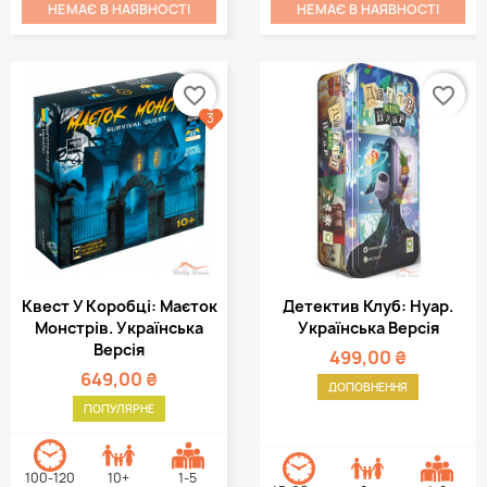
НЕМАЄ В НАЯВНОСТІ
НЕМАЄ В НАЯВНОСТІ
favorite_border
favorite_border
3
Квест У Коробці: Маєток
Детектив Клуб: Нуар.
Монстрів. Українська
Українська Версія
Версія
499,00 ₴
649,00 ₴
ДОПОВНЕННЯ
ПОПУЛЯРНЕ
100-120
10+
1-5