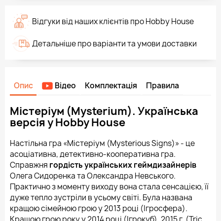
Відгуки від наших клієнтів про Hobby House
Детальніше про варіанти та умови доставки
Опис
Відео
Комплектація
Правила
Містеріум (Mysterium). Українська
версія у Hobby House
Настільна гра «Містеріум (Mysterious Signs)» - це
асоціативна, детективно-кооперативна гра.
Справжня
гордість українських геймдизайнерів
Олега Сидоренка та Олександра Невського.
Практично з моменту виходу вона стала сенсацією, її
дуже тепло зустріли в усьому світі. Була названа
кращою сімейною грою у 2013 році (Ігросфера).
Кращою грою року у 2014 році (Ігрокуб), 2015 г. (Tric