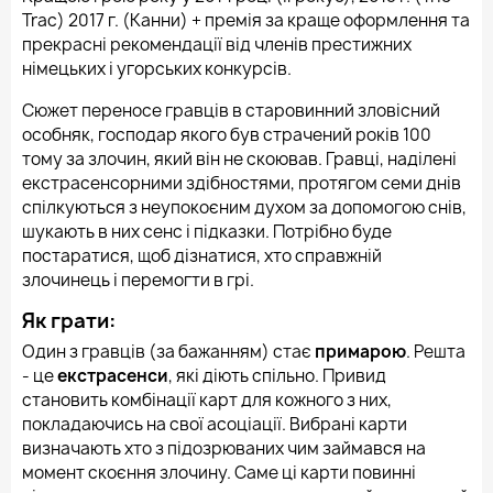
Trac) 2017 г. (Канни) + премія за краще оформлення та
прекрасні рекомендації від членів престижних
німецьких і угорських конкурсів.
Сюжет переносе гравців в старовинний зловісний
особняк, господар якого був страчений років 100
тому за злочин, який він не скоював. Гравці, наділені
екстрасенсорними здібностями, протягом семи днів
спілкуються з неупокоєним духом за допомогою снів,
шукають в них сенс і підказки. Потрібно буде
постаратися, щоб дізнатися, хто справжній
злочинець і перемогти в грі.
Як грати:
Один з гравців (за бажанням) стає
примарою
. Решта
- це
екстрасенси
, які діють спільно. Привид
становить комбінації карт для кожного з них,
покладаючись на свої асоціації. Вибрані карти
визначають хто з підозрюваних чим займався на
момент скоєння злочину. Саме ці карти повинні