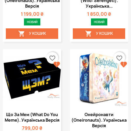
(Oneironauts). Українська
(Wild: Serengeti).
Версія
Українська...
1 199,00 ₴
1 850,00 ₴
НОВИЙ
НОВИЙ


У КОШИК
У КОШИК
favorite_border
favorite_border
1
1
Що За Мем (What Do You
Онейронавти
Meme). Українська Версія
(Oneironauts). Українська
Версія
799,00 ₴