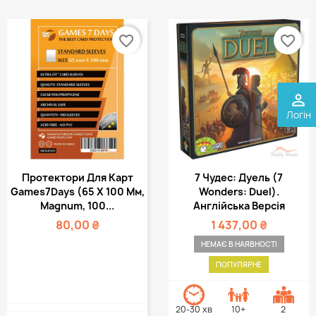
favorite_border
favorite_border
perm_identity
Логін
Протектори Для Карт
7 Чудес: Дуель (7
Games7Days (65 Х 100 Мм,
Wonders: Duel).
Magnum, 100...
Англійська Версія
80,00 ₴
1 437,00 ₴
НЕМАЄ В НАЯВНОСТІ
ПОПУЛЯРНЕ
20-30 хв
10+
2