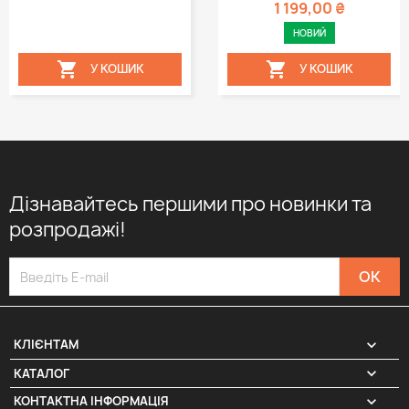
1 199,00 ₴
НОВИЙ


У КОШИК
У КОШИК
Дізнавайтесь першими про новинки та
розпродажі!

КЛІЄНТАМ

КАТАЛОГ
КОНТАКТНА ІНФОРМАЦІЯ
keyboard_arrow_down