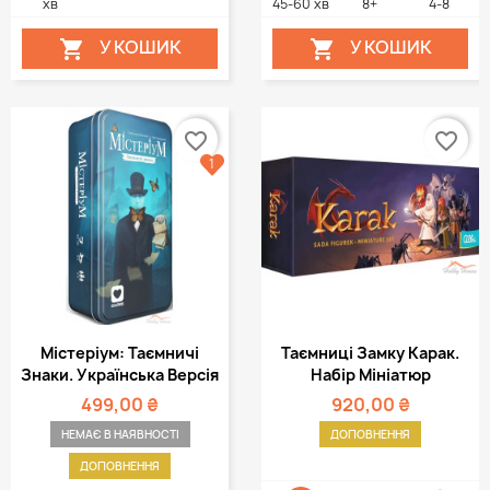
хв
45-60 хв
8+
4-8
У КОШИК
У КОШИК


favorite_border
favorite_border
1
Містеріум: Таємничі
Таємниці Замку Карак.
Знаки. Українська Версія
Набір Мініатюр
499,00 ₴
920,00 ₴
НЕМАЄ В НАЯВНОСТІ
ДОПОВНЕННЯ
ДОПОВНЕННЯ