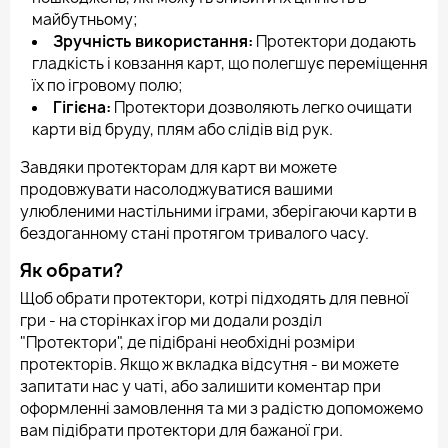
майбутньому;
Зручність використання:
Протектори додають
гладкість і ковзання карт, що полегшує переміщення
їх по ігровому полю;
Гігієна:
Протектори дозволяють легко очищати
карти від бруду, плям або слідів від рук.
Завдяки протекторам для карт ви можете
продовжувати насолоджуватися вашими
улюбленими настільними іграми, зберігаючи карти в
бездоганному стані протягом тривалого часу.
Як обрати?
Щоб обрати протектори, котрі підходять для певної
гри - на сторінках ігор ми додали розділ
"Протектори", де підібрані необхідні розміри
протекторів. Якщо ж вкладка відсутня - ви можете
запитати нас у чаті, або залишити коментар при
оформленні замовлення та ми з радістю допоможемо
вам підібрати протектори для бажаної гри.