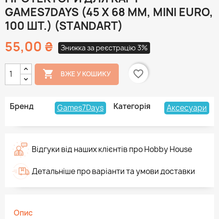
GAMES7DAYS (45 Х 68 ММ, MINI EURO,
100 ШТ.) (STANDART)
55,00 ₴
Знижка за реєстрацію 3%

favorite_border
ВЖЕ У КОШИКУ
Бренд
Категорія
Games7Days
Аксесуари
Відгуки від наших клієнтів про Hobby House
Детальніше про варіанти та умови доставки
Опис