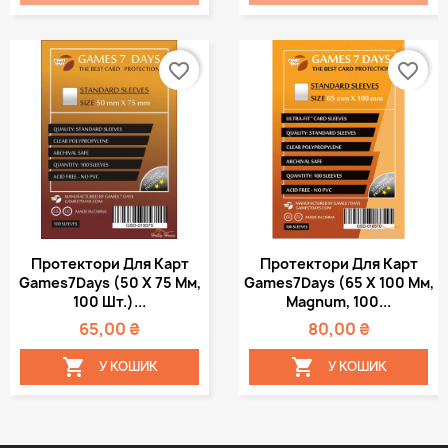
favorite_border
favorite_border
Протектори Для Карт
Протектори Для Карт
Games7Days (50 Х 75 Мм,
Games7Days (65 Х 100 Мм,
100 Шт.)...
Magnum, 100...
65,00 ₴
80,00 ₴


У КОШИК
У КОШИК