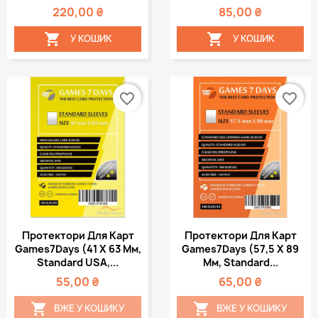
220,00 ₴
85,00 ₴


У КОШИК
У КОШИК
favorite_border
favorite_border
Протектори Для Карт
Протектори Для Карт
Games7Days (41 Х 63 Мм,
Games7Days (57,5 Х 89
Standard USA,...
Мм, Standard...
55,00 ₴
65,00 ₴


ВЖЕ У КОШИКУ
ВЖЕ У КОШИКУ