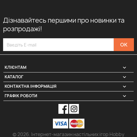
Дізнавайтесь першими про новинки та
розпродажі!

КЛІЄНТАМ

КАТАЛОГ
КОНТАКТНА ІНФОРМАЦІЯ
keyboard_arrow_down
ГРАФІК РОБОТИ
keyboard_arrow_down
© 2026. Інтернет-магазин настільних ігор Hobby