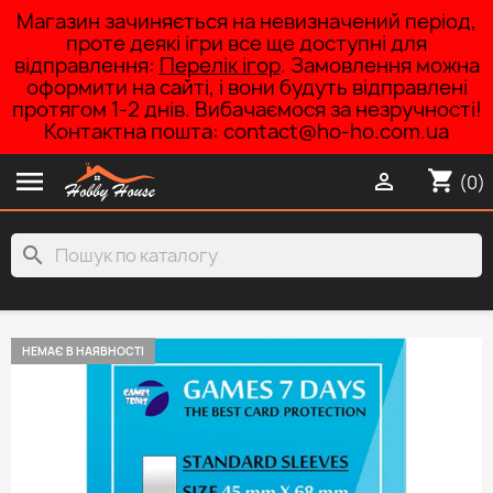
Магазин зачиняється на невизначений період,
проте деякі ігри все ще доступні для
відправлення:
Перелік ігор
. Замовлення можна
оформити на сайті, і вони будуть відправлені
протягом 1-2 днів. Вибачаємося за незручності!
Контактна пошта: contact@ho-ho.com.ua

shopping_cart

(0)
search
НЕМАЄ В НАЯВНОСТІ