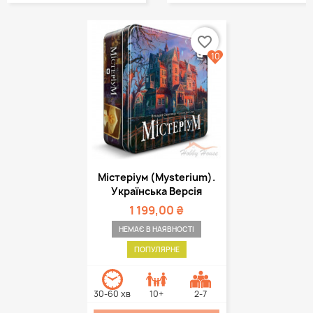
favorite_border
10
Містеріум (Mysterium).
Українська Версія
1 199,00 ₴
НЕМАЄ В НАЯВНОСТІ
ПОПУЛЯРНЕ
30-60 хв
10+
2-7