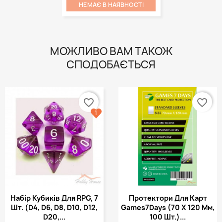
НЕМАЄ В НАЯВНОСТІ
МОЖЛИВО ВАМ ТАКОЖ
СПОДОБАЄТЬСЯ
favorite_border
favorite_border
1
Набір Кубиків Для RPG, 7
Протектори Для Карт
Шт. (d4, D6, D8, D10, D12,
Games7Days (70 Х 120 Мм,
D20,...
100 Шт.)...