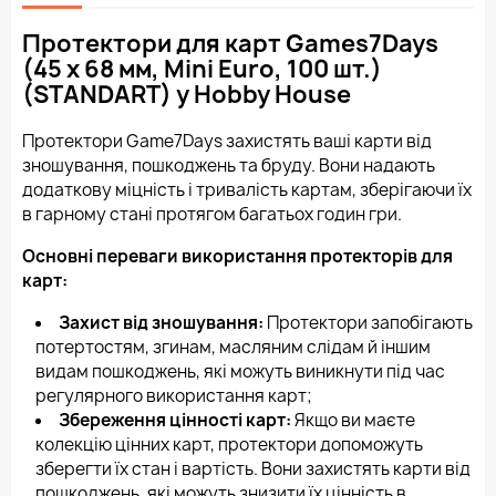
Протектори для карт Games7Days
(45 х 68 мм, Mini Euro, 100 шт.)
(STANDART) у Hobby House
Протектори Game7Days захистять ваші карти від
зношування, пошкоджень та бруду. Вони надають
додаткову міцність і тривалість картам, зберігаючи їх
в гарному стані протягом багатьох годин гри.
Основні переваги використання протекторів для
карт:
Захист від зношування:
Протектори запобігають
потертостям, згинам, масляним слідам й іншим
видам пошкоджень, які можуть виникнути під час
регулярного використання карт;
Збереження цінності карт:
Якщо ви маєте
колекцію цінних карт, протектори допоможуть
зберегти їх стан і вартість. Вони захистять карти від
пошкоджень, які можуть знизити їх цінність в