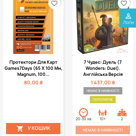
favorite_border
favorite_border
perm_identity
Логін
Протектори Для Карт
7 Чудес: Дуель (7
Games7Days (65 Х 100 Мм,
Wonders: Duel).
Magnum, 100...
Англійська Версія
80,00 ₴
1 437,00 ₴
НЕМАЄ В НАЯВНОСТІ
ПОПУЛЯРНЕ
20-30 хв
10+
2
У КОШИК

НЕМАЄ В НАЯВНОСТІ