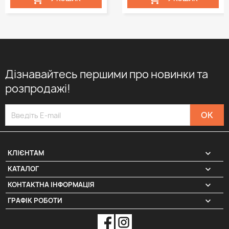
Дізнавайтесь першими про новинки та
розпродажі!

КЛІЄНТАМ

КАТАЛОГ
КОНТАКТНА ІНФОРМАЦІЯ
keyboard_arrow_down
ГРАФІК РОБОТИ
keyboard_arrow_down