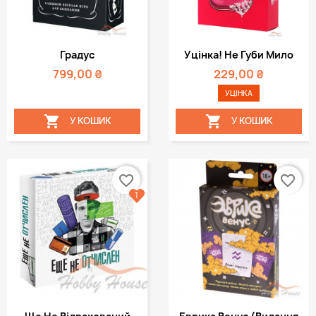
Градус
Уцінка! Не Губи Мило
799,00 ₴
229,00 ₴
УЦІНКА


У КОШИК
У КОШИК
favorite_border
favorite_border
1