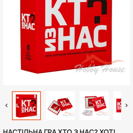


НАСТІЛЬНА ГРА ХТО З НАС? ХОТ!