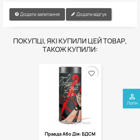
Додати запитання
Додати відгук
ПОКУПЦІ, ЯКІ КУПИЛИ ЦЕЙ ТОВАР,
ТАКОЖ КУПИЛИ:
favorite_border
perm_identity
Логін
Правда Або Дія: БДСМ