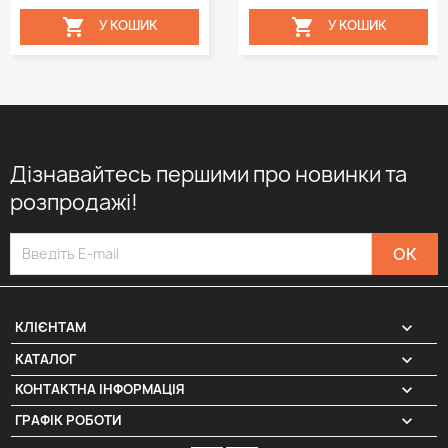


У КОШИК
У КОШИК
Дізнавайтесь першими про новинки та
розпродажі!

КЛІЄНТАМ

КАТАЛОГ
КОНТАКТНА ІНФОРМАЦІЯ
keyboard_arrow_down
ГРАФІК РОБОТИ
keyboard_arrow_down