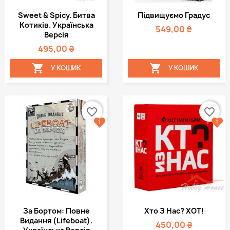
Sweet & Spicy. Битва
Підвищуємо Градус
Котиків. Українська
549,00 ₴
Версія
495,00 ₴


У КОШИК
У КОШИК
favorite_border
favorite_border
1
1
За Бортом: Повне
Хто З Нас? ХОТ!
Видання (Lifeboat).
450,00 ₴