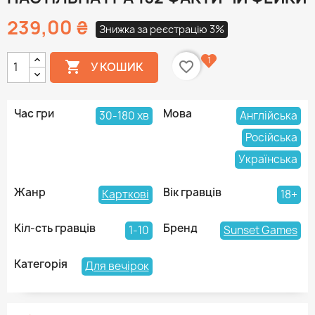
239,00 ₴
Знижка за реєстрацію 3%
1

favorite_border
У КОШИК
Час гри
Мова
30-180 хв
Англійська
Російська
Українська
Жанр
Вік гравців
Карткові
18+
Кіл-сть гравців
Бренд
1-10
Sunset Games
Категорія
Для вечірок