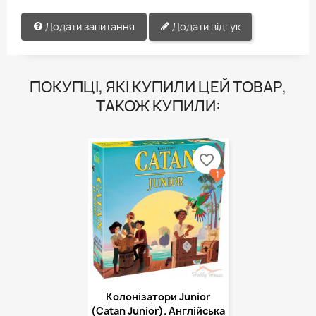
Додати запитання
Додати відгук
ПОКУПЦІ, ЯКІ КУПИЛИ ЦЕЙ ТОВАР,
ТАКОЖ КУПИЛИ:
favorite_border
1
Колонізатори Junior
(Catan Junior). Англійська