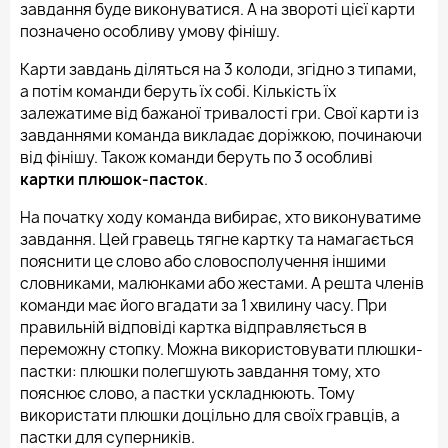
завдання буде виконуватися. А на звороті цієї карти
позначено особливу умову фінішу.
Карти завдань діляться на 3 колоди, згідно з типами,
а потім команди беруть їх собі. Кількість їх
залежатиме від бажаної тривалості гри. Свої карти із
завданнями команда викладає доріжкою, починаючи
від фінішу. Також команди беруть по 3 особливі
картки плюшок-пасток
.
На початку ходу команда вибирає, хто виконуватиме
завдання. Цей гравець тягне картку та намагається
пояснити це слово або словосполучення іншими
словниками, малюнками або жестами. А решта членів
команди має його вгадати за 1 хвилину часу. При
правильній відповіді картка відправляється в
переможну стопку. Можна використовувати плюшки-
пастки: плюшки полегшують завдання тому, хто
пояснює слово, а пастки ускладнюють. Тому
використати плюшки доцільно для своїх гравців, а
пастки для суперників.