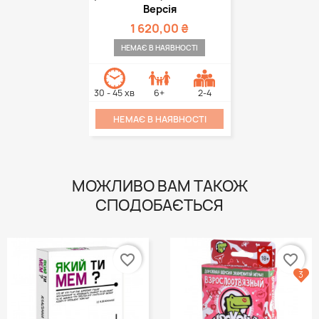
Версія
1 620,00 ₴
НЕМАЄ В НАЯВНОСТІ
30 - 45 хв
6+
2-4
НЕМАЄ В НАЯВНОСТІ
МОЖЛИВО ВАМ ТАКОЖ
СПОДОБАЄТЬСЯ
favorite_border
favorite_border
3