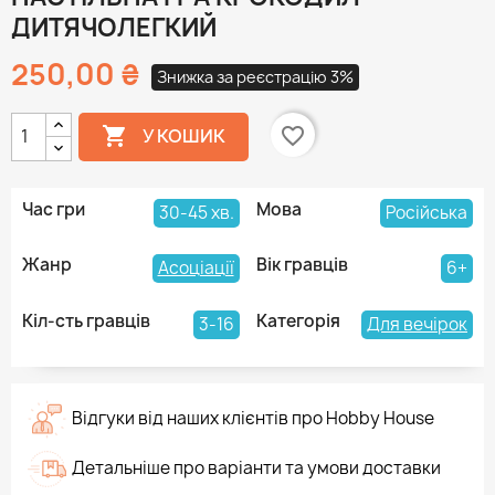
ДИТЯЧОЛЕГКИЙ
250,00 ₴
Знижка за реєстрацію 3%

favorite_border
У КОШИК
Час гри
Мова
30-45 хв.
Російська
Жанр
Вік гравців
Асоціації
6+
Кіл-сть гравців
Категорія
3-16
Для вечірок
Відгуки від наших клієнтів про Hobby House
Детальніше про варіанти та умови доставки