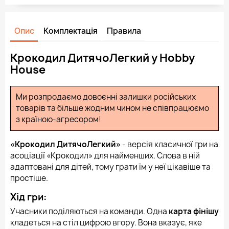
Опис
Комплектація
Правила
Крокодил ДитячоЛегкий у Hobby
House
Ми розпродаємо довоєнні залишки російських
товарів та більше жодним чином не співпрацюємо
з країною-агресором!
«‎Крокодил ДитячоЛегкий»‎
- версія класичної гри на
асоціації «Крокодил» для найменших. Слова в ній
адаптовані для дітей, тому грати їм у неї цікавіше та
простіше.
Хід гри:
Учасники поділяються на команди. Одна
карта фінішу
кладеться на стіл цифрою вгору. Вона вказує, яке