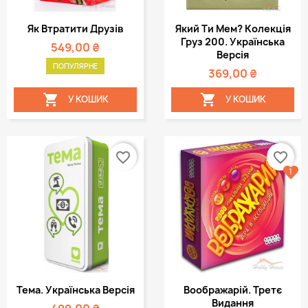
Як Втратити Друзів
Який Ти Мем? Колекція
Груз 200. Українська
549,00 ₴
Версія
ПОПУЛЯРНЕ
369,00 ₴


У КОШИК
У КОШИК
favorite_border
favorite_border
1
Тема. Українська Версія
Воображарій. Третє
Видання