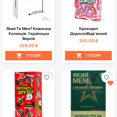
Який Ти Мем? Класична
Крокодил
Колекція. Українська
ДорослоВідв'язний
Версія
250,00 ₴
369,00 ₴


У КОШИК
У КОШИК
favorite_border
favorite_border
1