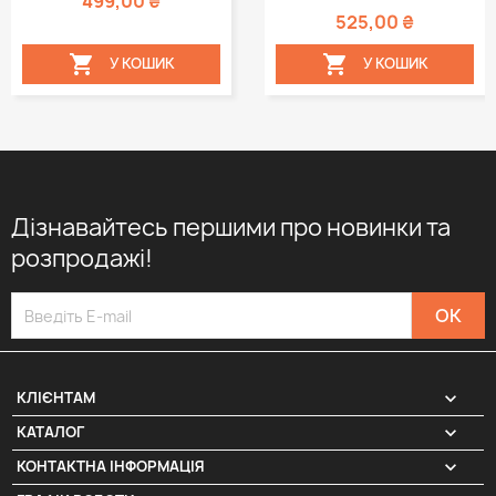
499,00 ₴
525,00 ₴


У КОШИК
У КОШИК
Дізнавайтесь першими про новинки та
розпродажі!

КЛІЄНТАМ

КАТАЛОГ
КОНТАКТНА ІНФОРМАЦІЯ
keyboard_arrow_down